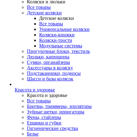
Коляски и люльки
Все товары
Детские коляски
Детские коляски
Все товары
Универсальные коляски
Коляски-книжки
Коляски-трости
Модульные системы
Прогулочные блоки, текстиль
Люльки, капюшоны
Сумки, органайзеры
Аксессуары в коляску
Подстаканники, подносы
Шасси и базы колясок
Красота и здоровье
Красота и здоровье
Все товары
Бритвы, триммеры, эпиляторы
Зубные щетки, ирригаторы
Фены, стайлеры
Ершики и губки
Гигиенические средства
Белье