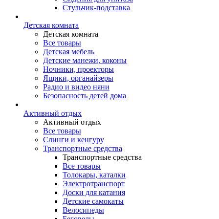
Стульчик-подставка
Детская комната
Детская комната
Все товары
Детская мебель
Детские манежи, коконы
Ночники, проекторы
Ящики, органайзеры
Радио и видео няни
Безопасность детей дома
Активный отдых
Активный отдых
Все товары
Слинги и кенгуру
Транспортные средства
Транспортные средства
Все товары
Толокары, каталки
Электротранспорт
Доски для катания
Детские самокаты
Велосипеды
Беговелы