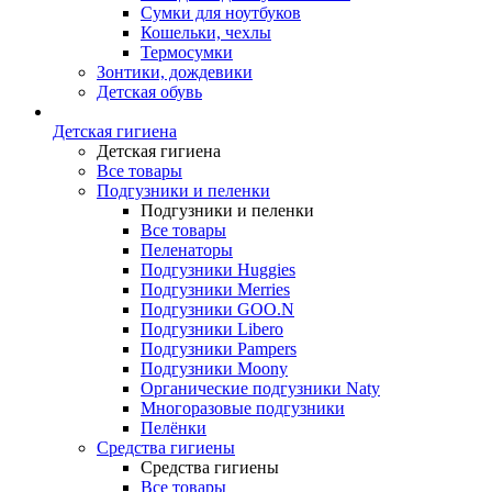
Сумки для ноутбуков
Кошельки, чехлы
Термосумки
Зонтики, дождевики
Детская обувь
Детская гигиена
Детская гигиена
Все товары
Подгузники и пеленки
Подгузники и пеленки
Все товары
Пеленаторы
Подгузники Huggies
Подгузники Merries
Подгузники GOO.N
Подгузники Libero
Подгузники Pampers
Подгузники Moony
Органические подгузники Naty
Многоразовые подгузники
Пелёнки
Средства гигиены
Средства гигиены
Все товары