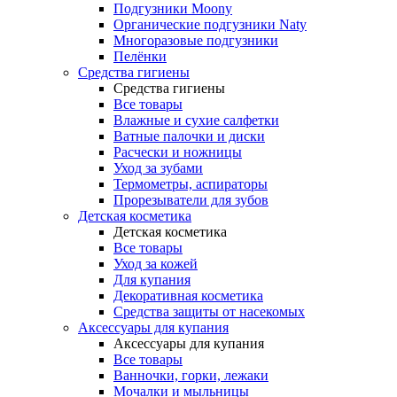
Подгузники Moony
Органические подгузники Naty
Многоразовые подгузники
Пелёнки
Средства гигиены
Средства гигиены
Все товары
Влажные и сухие салфетки
Ватные палочки и диски
Расчески и ножницы
Уход за зубами
Термометры, аспираторы
Прорезыватели для зубов
Детская косметика
Детская косметика
Все товары
Уход за кожей
Для купания
Декоративная косметика
Средства защиты от насекомых
Аксессуары для купания
Аксессуары для купания
Все товары
Ванночки, горки, лежаки
Мочалки и мыльницы