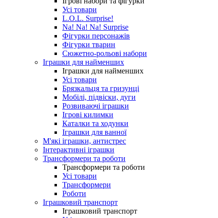
Ігрові набори та фігурки
Усі товари
L.O.L. Surprise!
Na! Na! Na! Surprise
Фігурки персонажів
Фігурки тварин
Сюжетно-рольові набори
Іграшки для найменших
Іграшки для найменших
Усі товари
Брязкальця та гризунці
Мобілі, підвіски, дуги
Розвиваючі іграшки
Ігрові килимки
Каталки та ходунки
Іграшки для ванної
М'які іграшки, антистрес
Інтерактивні іграшки
Трансформери та роботи
Трансформери та роботи
Усі товари
Трансформери
Роботи
Іграшковий транспорт
Іграшковий транспорт