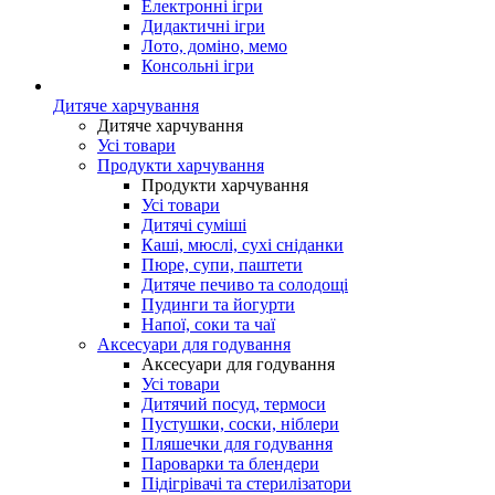
Електронні ігри
Дидактичні ігри
Лото, доміно, мемо
Консольні ігри
Дитяче харчування
Дитяче харчування
Усі товари
Продукти харчування
Продукти харчування
Усі товари
Дитячі суміші
Каші, мюслі, сухі сніданки
Пюре, супи, паштети
Дитяче печиво та солодощі
Пудинги та йогурти
Напої, соки та чаї
Аксесуари для годування
Аксесуари для годування
Усі товари
Дитячий посуд, термоси
Пустушки, соски, ніблери
Пляшечки для годування
Пароварки та блендери
Підігрівачі та стерилізатори