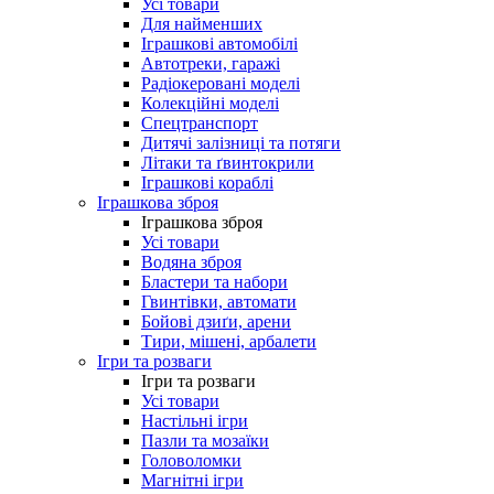
Усі товари
Для найменших
Іграшкові автомобілі
Автотреки, гаражі
Радіокеровані моделі
Колекційні моделі
Спецтранспорт
Дитячі залізниці та потяги
Літаки та ґвинтокрили
Іграшкові кораблі
Іграшкова зброя
Іграшкова зброя
Усі товари
Водяна зброя
Бластери та набори
Гвинтівки, автомати
Бойові дзиґи, арени
Тири, мішені, арбалети
Ігри та розваги
Ігри та розваги
Усі товари
Настільні ігри
Пазли та мозаїки
Головоломки
Магнітні ігри