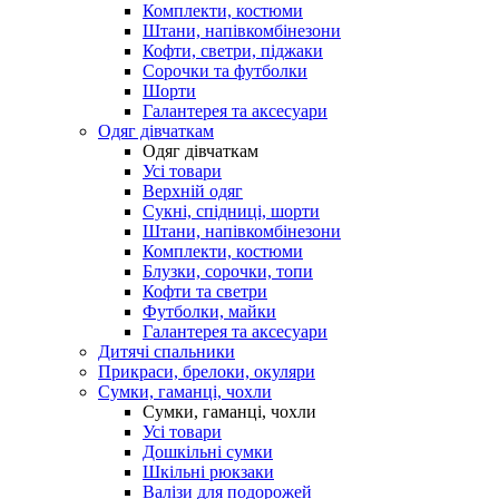
Комплекти, костюми
Штани, напівкомбінезони
Кофти, светри, піджаки
Сорочки та футболки
Шорти
Галантерея та аксесуари
Одяг дівчаткам
Одяг дівчаткам
Усі товари
Верхній одяг
Сукні, спідниці, шорти
Штани, напівкомбінезони
Комплекти, костюми
Блузки, сорочки, топи
Кофти та светри
Футболки, майки
Галантерея та аксесуари
Дитячі спальники
Прикраси, брелоки, окуляри
Сумки, гаманці, чохли
Сумки, гаманці, чохли
Усі товари
Дошкільні сумки
Шкільні рюкзаки
Валізи для подорожей