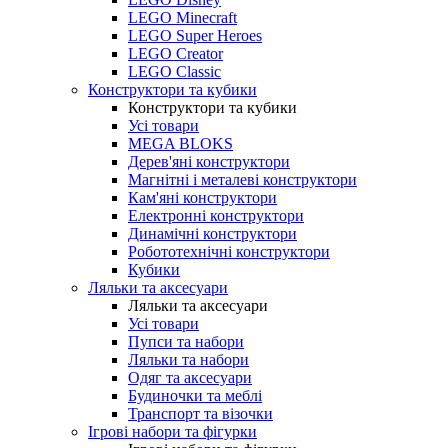
LEGO Minecraft
LEGO Super Heroes
LEGO Creator
LEGO Classic
Конструктори та кубики
Конструктори та кубики
Усі товари
MEGA BLOKS
Дерев'яні конструктори
Магнітні і металеві конструктори
Кам'яні конструктори
Електронні конструктори
Динамічні конструктори
Робототехнічні конструктори
Кубики
Ляльки та аксесуари
Ляльки та аксесуари
Усі товари
Пупси та набори
Ляльки та набори
Одяг та аксесуари
Будиночки та меблі
Транспорт та візочки
Ігрові набори та фігурки