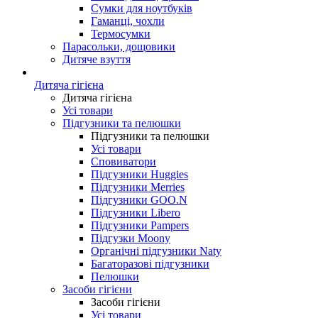
Сумки для ноутбуків
Гаманці, чохли
Термосумки
Парасольки, дощовики
Дитяче взуття
Дитяча гігієна
Дитяча гігієна
Усі товари
Підгузники та пелюшки
Підгузники та пелюшки
Усі товари
Сповиватори
Підгузники Huggies
Підгузники Merries
Підгузники GOO.N
Підгузники Libero
Підгузники Pampers
Підгузки Moony
Органічні підгузники Naty
Багаторазові підгузники
Пелюшки
Засоби гігієни
Засоби гігієни
Усі товари