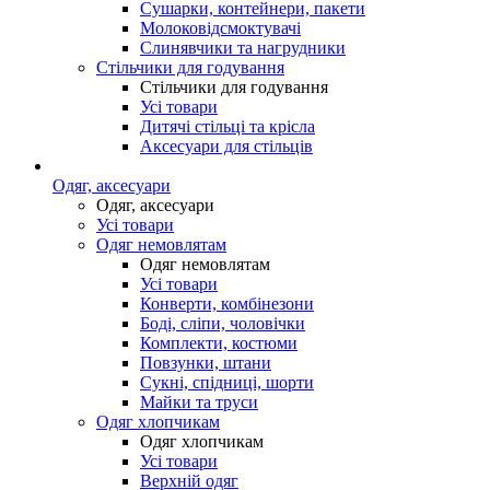
Сушарки, контейнери, пакети
Молоковідсмоктувачі
Слинявчики та нагрудники
Стільчики для годування
Стільчики для годування
Усі товари
Дитячі стільці та крісла
Аксесуари для стільців
Одяг, аксесуари
Одяг, аксесуари
Усі товари
Одяг немовлятам
Одяг немовлятам
Усі товари
Конверти, комбінезони
Боді, сліпи, чоловічки
Комплекти, костюми
Повзунки, штани
Сукні, спідниці, шорти
Майки та труси
Одяг хлопчикам
Одяг хлопчикам
Усі товари
Верхній одяг