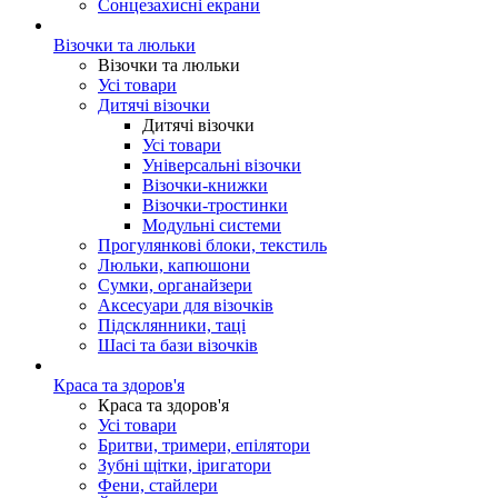
Сонцезахисні екрани
Візочки та люльки
Візочки та люльки
Усі товари
Дитячі візочки
Дитячі візочки
Усі товари
Універсальні візочки
Візочки-книжки
Візочки-тростинки
Модульні системи
Прогулянкові блоки, текстиль
Люльки, капюшони
Сумки, органайзери
Аксесуари для візочків
Підсклянники, таці
Шасі та бази візочків
Краса та здоров'я
Краса та здоров'я
Усі товари
Бритви, тримери, епілятори
Зубні щітки, іригатори
Фени, стайлери