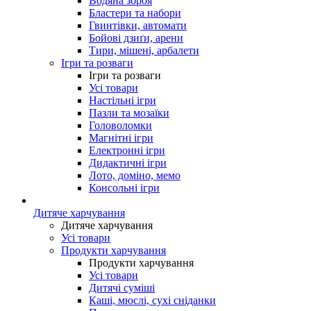
Водяна зброя
Бластери та набори
Гвинтівки, автомати
Бойові дзиґи, арени
Тири, мішені, арбалети
Ігри та розваги
Ігри та розваги
Усі товари
Настільні ігри
Пазли та мозаїки
Головоломки
Магнітні ігри
Електронні ігри
Дидактичні ігри
Лото, доміно, мемо
Консольні ігри
Дитяче харчування
Дитяче харчування
Усі товари
Продукти харчування
Продукти харчування
Усі товари
Дитячі суміші
Каші, мюслі, сухі сніданки