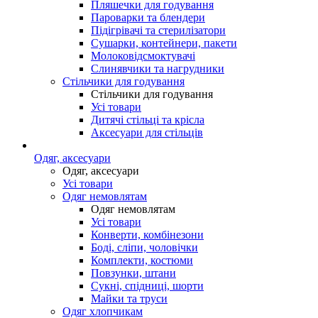
Пляшечки для годування
Пароварки та блендери
Підігрівачі та стерилізатори
Сушарки, контейнери, пакети
Молоковідсмоктувачі
Слинявчики та нагрудники
Стільчики для годування
Стільчики для годування
Усі товари
Дитячі стільці та крісла
Аксесуари для стільців
Одяг, аксесуари
Одяг, аксесуари
Усі товари
Одяг немовлятам
Одяг немовлятам
Усі товари
Конверти, комбінезони
Боді, сліпи, чоловічки
Комплекти, костюми
Повзунки, штани
Сукні, спідниці, шорти
Майки та труси
Одяг хлопчикам