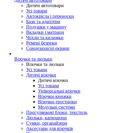
Дитячі автотовари
Дитячі автотовари
Усі товари
Автокрісла і переноски
Бази та адаптери
Подушки у машину
Вкладки і матраци
Чохли та килимки
Ремені безпеки
Сонцезахисні екрани
Візочки та люльки
Візочки та люльки
Усі товари
Дитячі візочки
Дитячі візочки
Усі товари
Універсальні візочки
Візочки-книжки
Візочки-тростинки
Модульні системи
Прогулянкові блоки, текстиль
Люльки, капюшони
Сумки, органайзери
Аксесуари для візочків