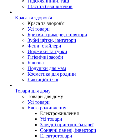
Підсклянники, таці
Шасі та бази візочків
Краса та здоров'я
Краса та здоров'я
Усі товари
Бритви, тримери, епілятори
Зубні щітки, іригатори
Фени, стайлери
Йоржики та губки
Гігієнічні засоби
Білизна
Подушки для мам
Косметика для родини
Лактаційні чаї
Товари для дому
Товари для дому
Усі товари
Електроживлення
Електроживлення
Усі товари
Зарядні пристрої, батареї
Сонячні панелі, інвертори
Електротовари