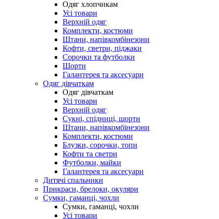
Одяг хлопчикам
Усі товари
Верхній одяг
Комплекти, костюми
Штани, напівкомбінезони
Кофти, светри, піджаки
Сорочки та футболки
Шорти
Галантерея та аксесуари
Одяг дівчаткам
Одяг дівчаткам
Усі товари
Верхній одяг
Сукні, спідниці, шорти
Штани, напівкомбінезони
Комплекти, костюми
Блузки, сорочки, топи
Кофти та светри
Футболки, майки
Галантерея та аксесуари
Дитячі спальники
Прикраси, брелоки, окуляри
Сумки, гаманці, чохли
Сумки, гаманці, чохли
Усі товари