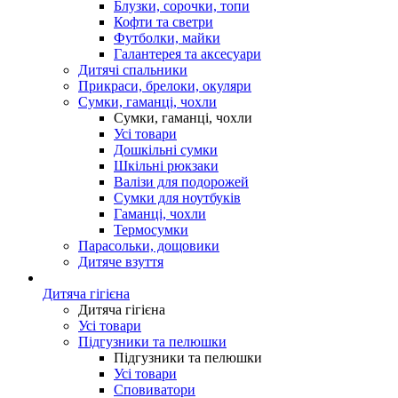
Блузки, сорочки, топи
Кофти та светри
Футболки, майки
Галантерея та аксесуари
Дитячі спальники
Прикраси, брелоки, окуляри
Сумки, гаманці, чохли
Сумки, гаманці, чохли
Усі товари
Дошкільні сумки
Шкільні рюкзаки
Валізи для подорожей
Сумки для ноутбуків
Гаманці, чохли
Термосумки
Парасольки, дощовики
Дитяче взуття
Дитяча гігієна
Дитяча гігієна
Усі товари
Підгузники та пелюшки
Підгузники та пелюшки
Усі товари
Сповиватори