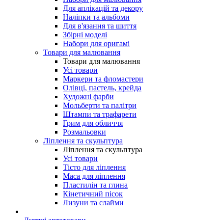
Для аплікацій та декору
Наліпки та альбоми
Для в'язання та шиття
Збірні моделі
Набори для оригамі
Товари для малювання
Товари для малювання
Усі товари
Маркери та фломастери
Олівці, пастель, крейда
Художні фарби
Мольберти та палітри
Штампи та трафарети
Грим для обличчя
Розмальовки
Ліплення та скульптура
Ліплення та скульптура
Усі товари
Тісто для ліплення
Маса для ліплення
Пластилін та глина
Кінетичний пісок
Лизуни та слайми