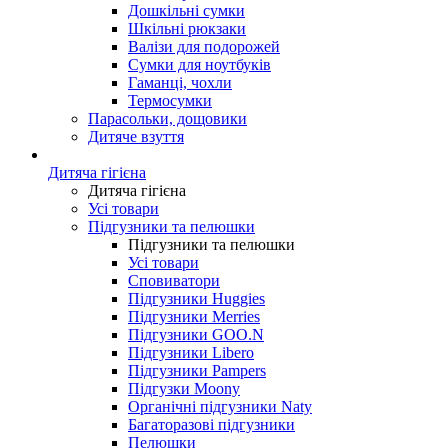
Дошкільні сумки
Шкільні рюкзаки
Валізи для подорожей
Сумки для ноутбуків
Гаманці, чохли
Термосумки
Парасольки, дощовики
Дитяче взуття
Дитяча гігієна
Дитяча гігієна
Усі товари
Підгузники та пелюшки
Підгузники та пелюшки
Усі товари
Сповиватори
Підгузники Huggies
Підгузники Merries
Підгузники GOO.N
Підгузники Libero
Підгузники Pampers
Підгузки Moony
Органічні підгузники Naty
Багаторазові підгузники
Пелюшки