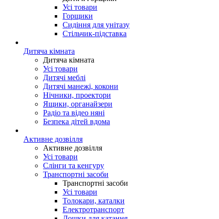
Усі товари
Горщики
Сидіння для унітазу
Стільчик-підставка
Дитяча кімната
Дитяча кімната
Усі товари
Дитячі меблі
Дитячі манежі, кокони
Нічники, проектори
Ящики, органайзери
Радіо та відео няні
Безпека дітей вдома
Активне дозвілля
Активне дозвілля
Усі товари
Слінги та кенгуру
Транспортні засоби
Транспортні засоби
Усі товари
Толокари, каталки
Електротранспорт
Дошки для катання