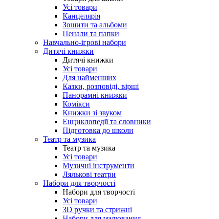
Усі товари
Канцелярія
Зошити та альбоми
Пенали та папки
Навчально-ігрові набори
Дитячі книжки
Дитячі книжки
Усі товари
Для найменших
Казки, розповіді, вірші
Панорамні книжки
Комікси
Книжки зі звуком
Енциклопедії та словники
Підготовка до школи
Театр та музика
Театр та музика
Усі товари
Музичні інструменти
Лялькові театри
Набори для творчості
Набори для творчості
Усі товари
3D ручки та стрижні
Набори для малювання