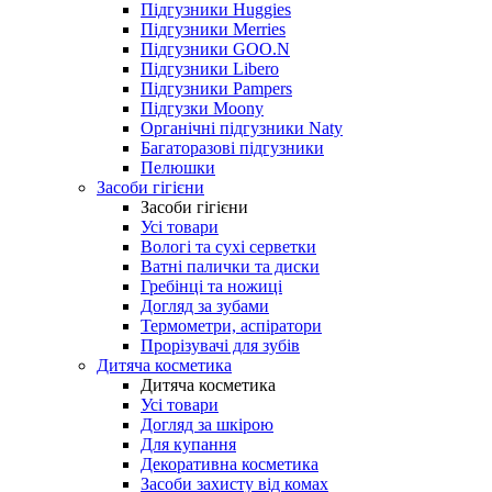
Підгузники Huggies
Підгузники Merries
Підгузники GOO.N
Підгузники Libero
Підгузники Pampers
Підгузки Moony
Органічні підгузники Naty
Багаторазові підгузники
Пелюшки
Засоби гігієни
Засоби гігієни
Усі товари
Вологі та сухі серветки
Ватні палички та диски
Гребінці та ножиці
Догляд за зубами
Термометри, аспіратори
Прорізувачі для зубів
Дитяча косметика
Дитяча косметика
Усі товари
Догляд за шкірою
Для купання
Декоративна косметика
Засоби захисту від комах