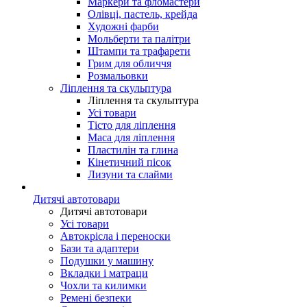
Маркери та фломастери
Олівці, пастель, крейда
Художні фарби
Мольберти та палітри
Штампи та трафарети
Грим для обличчя
Розмальовки
Ліплення та скульптура
Ліплення та скульптура
Усі товари
Тісто для ліплення
Маса для ліплення
Пластилін та глина
Кінетичний пісок
Лизуни та слайми
Дитячі автотовари
Дитячі автотовари
Усі товари
Автокрісла і переноски
Бази та адаптери
Подушки у машину
Вкладки і матраци
Чохли та килимки
Ремені безпеки