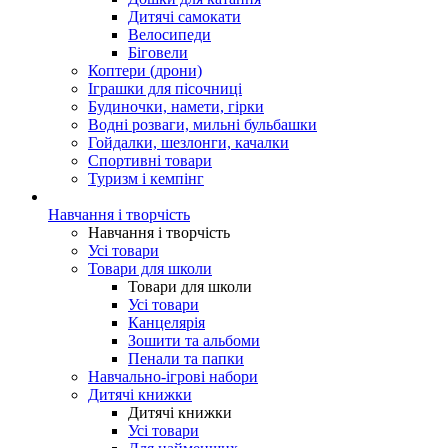
Дитячі самокати
Велосипеди
Біговели
Коптери (дрони)
Іграшки для пісочниці
Будиночки, намети, гірки
Водні розваги, мильні бульбашки
Гойдалки, шезлонги, качалки
Спортивні товари
Туризм і кемпінг
Навчання і творчість
Навчання і творчість
Усі товари
Товари для школи
Товари для школи
Усі товари
Канцелярія
Зошити та альбоми
Пенали та папки
Навчально-ігрові набори
Дитячі книжки
Дитячі книжки
Усі товари