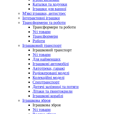
Каталки та ходунки
Іграшки для ванної
М'які іграшки, антистрес
Інтерактивні іграшки
Трансформери та роботи
Трансформери та роботи
Усі товари
Трансформери
Роботи
Іграшковий транспорт
Іграшковий транспорт
Усі товари
Для найменших
Іграшкові автомобілі
Автотреки, гаражі
Радіокеровані моделі
Колекційні моделі
Спецтранспорт
Дитячі залізниці та потяги
Літаки та ґвинтокрили
Іграшкові кораблі
Іграшкова зброя
Іграшкова зброя
Усі товари