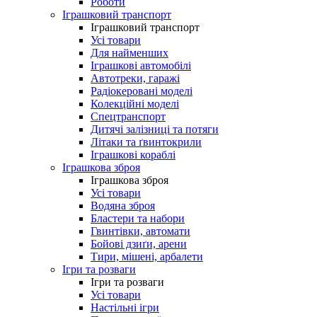
Роботи
Іграшковий транспорт
Іграшковий транспорт
Усі товари
Для найменших
Іграшкові автомобілі
Автотреки, гаражі
Радіокеровані моделі
Колекційні моделі
Спецтранспорт
Дитячі залізниці та потяги
Літаки та ґвинтокрили
Іграшкові кораблі
Іграшкова зброя
Іграшкова зброя
Усі товари
Водяна зброя
Бластери та набори
Гвинтівки, автомати
Бойові дзиґи, арени
Тири, мішені, арбалети
Ігри та розваги
Ігри та розваги
Усі товари
Настільні ігри