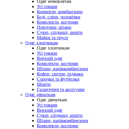
Одяг немовлятам
Усі товари
Конверти, комбінезони
Боді, сліпи, чоловічки
Комплекти, костюми
Повзунки, штани
Сукні, спідниці, шорти
Майки та труси
Одяг хлопчикам
Одяг хлопчикам
Усі товари
Верхній одяг
Комплекти, костюми
Штани, напівкомбінезони
Кофти, светри, піджаки
Сорочки та футболки
Шорти
Галантерея та аксесуари
Одяг дівчаткам
Одяг дівчаткам
Усі товари
Верхній одяг
Сукні, спідниці, шорти
Штани, напівкомбінезони
Комплекти, костюми