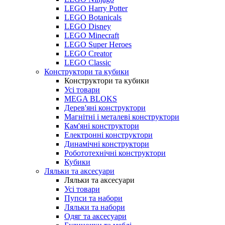
LEGO Harry Potter
LEGO Botanicals
LEGO Disney
LEGO Minecraft
LEGO Super Heroes
LEGO Creator
LEGO Classic
Конструктори та кубики
Конструктори та кубики
Усі товари
MEGA BLOKS
Дерев'яні конструктори
Магнітні і металеві конструктори
Кам'яні конструктори
Електронні конструктори
Динамічні конструктори
Робототехнічні конструктори
Кубики
Ляльки та аксесуари
Ляльки та аксесуари
Усі товари
Пупси та набори
Ляльки та набори
Одяг та аксесуари