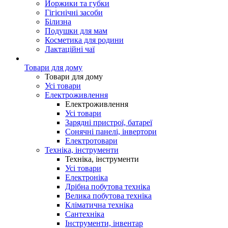
Йоржики та губки
Гігієнічні засоби
Білизна
Подушки для мам
Косметика для родини
Лактаційні чаї
Товари для дому
Товари для дому
Усі товари
Електроживлення
Електроживлення
Усі товари
Зарядні пристрої, батареї
Сонячні панелі, інвертори
Електротовари
Техніка, інструменти
Техніка, інструменти
Усі товари
Електроніка
Дрібна побутова техніка
Велика побутова техніка
Кліматична техніка
Сантехніка
Інструменти, інвентар