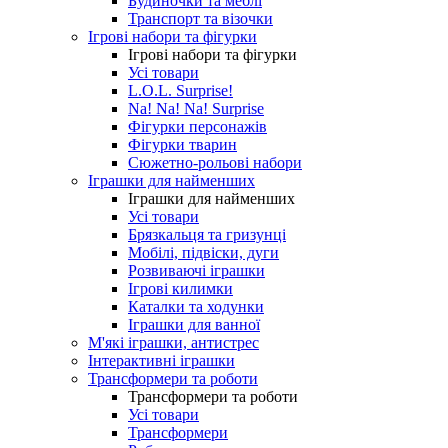
Будиночки та меблі
Транспорт та візочки
Ігрові набори та фігурки
Ігрові набори та фігурки
Усі товари
L.O.L. Surprise!
Na! Na! Na! Surprise
Фігурки персонажів
Фігурки тварин
Сюжетно-рольові набори
Іграшки для найменших
Іграшки для найменших
Усі товари
Брязкальця та гризунці
Мобілі, підвіски, дуги
Розвиваючі іграшки
Ігрові килимки
Каталки та ходунки
Іграшки для ванної
М'які іграшки, антистрес
Інтерактивні іграшки
Трансформери та роботи
Трансформери та роботи
Усі товари
Трансформери