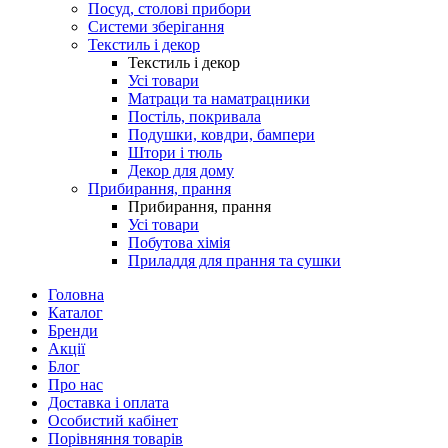
Посуд, столові прибори
Системи зберігання
Текстиль і декор
Текстиль і декор
Усі товари
Матраци та наматрацники
Постіль, покривала
Подушки, ковдри, бампери
Штори і тюль
Декор для дому
Прибирання, прання
Прибирання, прання
Усі товари
Побутова хімія
Приладдя для прання та сушки
Головна
Каталог
Бренди
Акції
Блог
Про нас
Доставка і оплата
Особистий кабінет
Порівняння товарів