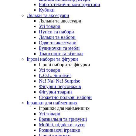
Робототехнічні конструктори
Кубики
Ляльки та аксесуари
Ляльки та аксесуари
Усі товари
Пупси та набори
Ляльки та набори
Одяг та аксесуари
Будиночки та меблі
Транспорт та візочки
Ігрові набори та фігурки
Ігрові набори та фігурки
Усі товари
L.O.L. Surprise!
Na! Na! Na! Surprise
Фігурки персонажів
Фігурки тварин
Сюжетно-рольові набори
Іграшки для найменших
Іграшки для найменших
Усі товари
Брязкальця та гризунці
Мобілі, підвіски, дуги
Розвиваючі іграшки
Ігрові килимки