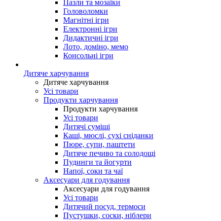
Пазли та мозаїки
Головоломки
Магнітні ігри
Електронні ігри
Дидактичні ігри
Лото, доміно, мемо
Консольні ігри
Дитяче харчування
Дитяче харчування
Усі товари
Продукти харчування
Продукти харчування
Усі товари
Дитячі суміші
Каші, мюслі, сухі сніданки
Пюре, супи, паштети
Дитяче печиво та солодощі
Пудинги та йогурти
Напої, соки та чаї
Аксесуари для годування
Аксесуари для годування
Усі товари
Дитячий посуд, термоси
Пустушки, соски, ніблери