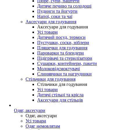
Пюре, супи, паштети
Дитяче печиво та солодощі
Пудинги та йогурти
Напої, соки та чаї
Аксесуари для годування
Аксесуари для годування
Усі товари
Дитячий посуд, термоси
Пустушки, соски, ніблери
Пляшечки для годування
Пароварки та блендери
Підігрівачі та стерилізатори
Сушарки, контейнери, пакети
Молоковідсмоктувачі
Слинявчики та нагрудники
Стільчики для годування
Стільчики для годування
Усі товари
Дитячі стільці та крісла
Аксесуари для стільців
Одяг, аксесуари
Одяг, аксесуари
Усі товари
Одяг немовлятам