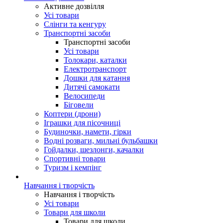
Активне дозвілля
Усі товари
Слінги та кенгуру
Транспортні засоби
Транспортні засоби
Усі товари
Толокари, каталки
Електротранспорт
Дошки для катання
Дитячі самокати
Велосипеди
Біговели
Коптери (дрони)
Іграшки для пісочниці
Будиночки, намети, гірки
Водні розваги, мильні бульбашки
Гойдалки, шезлонги, качалки
Спортивні товари
Туризм і кемпінг
Навчання і творчість
Навчання і творчість
Усі товари
Товари для школи
Товари для школи