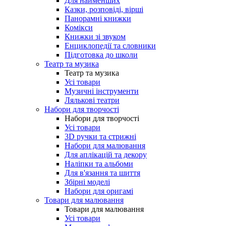
Для найменших
Казки, розповіді, вірші
Панорамні книжки
Комікси
Книжки зі звуком
Енциклопедії та словники
Підготовка до школи
Театр та музика
Театр та музика
Усі товари
Музичні інструменти
Лялькові театри
Набори для творчості
Набори для творчості
Усі товари
3D ручки та стрижні
Набори для малювання
Для аплікацій та декору
Наліпки та альбоми
Для в'язання та шиття
Збірні моделі
Набори для оригамі
Товари для малювання
Товари для малювання
Усі товари