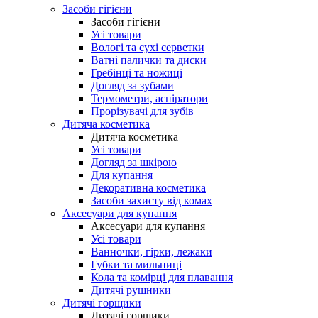
Засоби гігієни
Засоби гігієни
Усі товари
Вологі та сухі серветки
Ватні палички та диски
Гребінці та ножиці
Догляд за зубами
Термометри, аспіратори
Прорізувачі для зубів
Дитяча косметика
Дитяча косметика
Усі товари
Догляд за шкірою
Для купання
Декоративна косметика
Засоби захисту від комах
Аксесуари для купання
Аксесуари для купання
Усі товари
Ванночки, гірки, лежаки
Губки та мильниці
Кола та комірці для плавання
Дитячі рушники
Дитячі горщики
Дитячі горщики