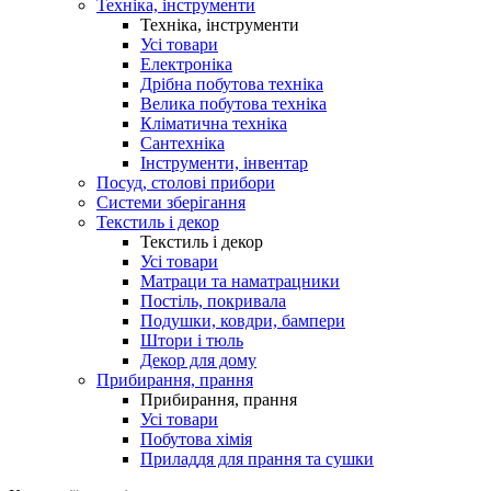
Техніка, інструменти
Техніка, інструменти
Усі товари
Електроніка
Дрібна побутова техніка
Велика побутова техніка
Кліматична техніка
Сантехніка
Інструменти, інвентар
Посуд, столові прибори
Системи зберігання
Текстиль і декор
Текстиль і декор
Усі товари
Матраци та наматрацники
Постіль, покривала
Подушки, ковдри, бампери
Штори і тюль
Декор для дому
Прибирання, прання
Прибирання, прання
Усі товари
Побутова хімія
Приладдя для прання та сушки