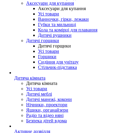
Аксесуари для купання
Аксесуари для купання
Усі товари
Ванночки, гірки, лежаки
Губки та мильниці
Кола та комірці для плавання
Дитячі рушники
Дитячі горщики
Дитячі горщики
Усі товари
Горщики
Сидіння для унітазу
Стільчик-підставка
Дитяча кімната
Дитяча кімната
Усі товари
Дитячі меблі
Дитячі манежі, кокони
Нічники, проектори
Ящики, органайзери
Радіо та відео няні
Безпека дітей вдома
Активне дозвілля