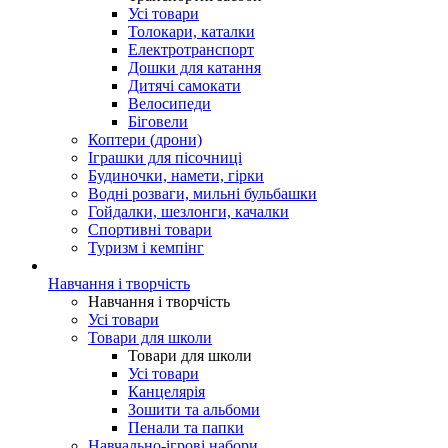
Усі товари
Толокари, каталки
Електротранспорт
Дошки для катання
Дитячі самокати
Велосипеди
Біговели
Коптери (дрони)
Іграшки для пісочниці
Будиночки, намети, гірки
Водні розваги, мильні бульбашки
Гойдалки, шезлонги, качалки
Спортивні товари
Туризм і кемпінг
Навчання і творчість
Навчання і творчість
Усі товари
Товари для школи
Товари для школи
Усі товари
Канцелярія
Зошити та альбоми
Пенали та папки
Навчально-ігрові набори