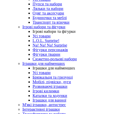
Пупси та набори
Ляльки та набори
Одяг та аксесуари
Будиночки та меблі
Транспорт та візочки
Ігрові набори та фігурки
Ігрові набори та фігурки
Усі товари
L.O.L. Surprise!
Na! Na! Na! Surprise
Фігурки персонажів
Фігурки тварин
Сюжетно-рольові набори
Іграшки для найменших
Іграшки для найменших
Усі товари
Брязкальця та гризунці
Мобілі, підвіски, дуги
Розвиваючі іграшки
Ігрові килимки
Каталки та ходунки
Іграшки для ванної
М'які іграшки, антистрес
Інтерактивні іграшки
Трансформери та роботи