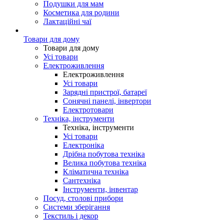
Подушки для мам
Косметика для родини
Лактаційні чаї
Товари для дому
Товари для дому
Усі товари
Електроживлення
Електроживлення
Усі товари
Зарядні пристрої, батареї
Сонячні панелі, інвертори
Електротовари
Техніка, інструменти
Техніка, інструменти
Усі товари
Електроніка
Дрібна побутова техніка
Велика побутова техніка
Кліматична техніка
Сантехніка
Інструменти, інвентар
Посуд, столові прибори
Системи зберігання
Текстиль і декор