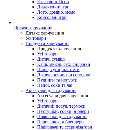
Електронні ігри
Дидактичні ігри
Лото, доміно, мемо
Консольні ігри
Дитяче харчування
Дитяче харчування
Усі товари
Продукти харчування
Продукти харчування
Усі товари
Дитячі суміші
Каші, мюслі, сухі сніданки
Пюре, супи, паштети
Дитяче печиво та солодощі
Пудинги та йогурти
Напої, соки та чаї
Аксесуари для годування
Аксесуари для годування
Усі товари
Дитячий посуд, термоси
Пустушки, соски, ніблери
Пляшечки для годування
Пароварки та блендери
Підігрівачі та стерилізатори