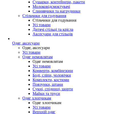
Сушарки, контейнери, пакети
Молоковідсмоктувачі
Слинявчики та нагрудники
Стільчики для годування
Стільчики для годування
Усі товари
Дитячі стільці та крісла
Аксесуари для стільців
Одяг, аксесуари
Одяг, аксесуари
Усі товари
Одяг немовлятам
Одяг немовлятам
Усі товари
Конверти, комбінезони
Боді, сліпи, чоловічки
Комплекти, костюми
Повзунки, штани
Сукні, спідниці, шорти
Майки та труси
Одяг хлопчикам
Одяг хлопчикам
Усі товари
Верхній одяг