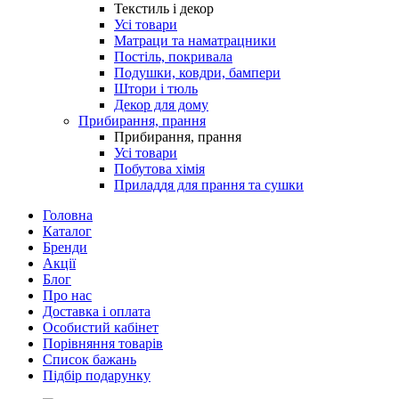
Текстиль і декор
Усі товари
Матраци та наматрацники
Постіль, покривала
Подушки, ковдри, бампери
Штори і тюль
Декор для дому
Прибирання, прання
Прибирання, прання
Усі товари
Побутова хімія
Приладдя для прання та сушки
Головна
Каталог
Бренди
Акції
Блог
Про нас
Доставка і оплата
Особистий кабінет
Порівняння товарів
Список бажань
Підбір подарунку