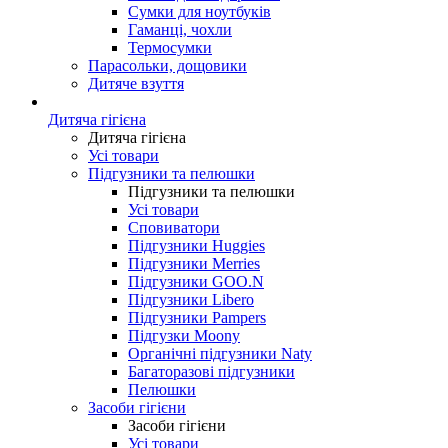
Сумки для ноутбуків
Гаманці, чохли
Термосумки
Парасольки, дощовики
Дитяче взуття
Дитяча гігієна
Дитяча гігієна
Усі товари
Підгузники та пелюшки
Підгузники та пелюшки
Усі товари
Сповиватори
Підгузники Huggies
Підгузники Merries
Підгузники GOO.N
Підгузники Libero
Підгузники Pampers
Підгузки Moony
Органічні підгузники Naty
Багаторазові підгузники
Пелюшки
Засоби гігієни
Засоби гігієни
Усі товари