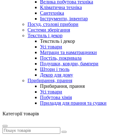
Велика побутова техніка
Кліматична техніка
Сантехніка
Інструменти, інвентар
Посуд, столові прибори
Системи зберігання
Текстиль і декор
Текстиль і декор
Усі товари
Матраци та наматрацники
Постіль, покривала
Подушки, ковдри, бампери
Штори і тюль
Декор для дому
Прибирання, прання
Прибирання, прання
Усі товари
Побутова хімія
Приладдя для прання та сушки
Категорії товарів