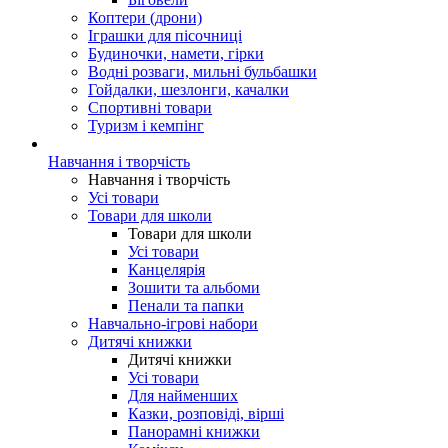
Коптери (дрони)
Іграшки для пісочниці
Будиночки, намети, гірки
Водні розваги, мильні бульбашки
Гойдалки, шезлонги, качалки
Спортивні товари
Туризм і кемпінг
Навчання і творчість
Навчання і творчість
Усі товари
Товари для школи
Товари для школи
Усі товари
Канцелярія
Зошити та альбоми
Пенали та папки
Навчально-ігрові набори
Дитячі книжки
Дитячі книжки
Усі товари
Для найменших
Казки, розповіді, вірші
Панорамні книжки