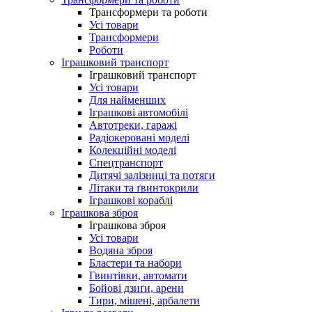
Трансформери та роботи
Усі товари
Трансформери
Роботи
Іграшковий транспорт
Іграшковий транспорт
Усі товари
Для найменших
Іграшкові автомобілі
Автотреки, гаражі
Радіокеровані моделі
Колекційні моделі
Спецтранспорт
Дитячі залізниці та потяги
Літаки та ґвинтокрили
Іграшкові кораблі
Іграшкова зброя
Іграшкова зброя
Усі товари
Водяна зброя
Бластери та набори
Гвинтівки, автомати
Бойові дзиґи, арени
Тири, мішені, арбалети