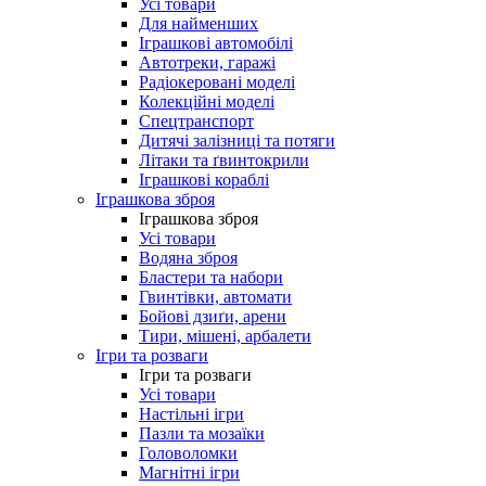
Усі товари
Для найменших
Іграшкові автомобілі
Автотреки, гаражі
Радіокеровані моделі
Колекційні моделі
Спецтранспорт
Дитячі залізниці та потяги
Літаки та ґвинтокрили
Іграшкові кораблі
Іграшкова зброя
Іграшкова зброя
Усі товари
Водяна зброя
Бластери та набори
Гвинтівки, автомати
Бойові дзиґи, арени
Тири, мішені, арбалети
Ігри та розваги
Ігри та розваги
Усі товари
Настільні ігри
Пазли та мозаїки
Головоломки
Магнітні ігри