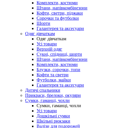
Комплекти, костюми
Штани, напівкомбінезони
Кофти, светри, піджаки
Сорочки та футболки
Шорти
Галантерея та аксесуари
Одяг дівчаткам
Одяг дівчаткам
Усі товари
Верхній одяг
Сукні, спідниці, шорти
Штани, напівкомбінезони
Комплекти, костюми
Блузки, сорочки, топи
Кофти та светри
Футболки, майки
Галантерея та аксесуари
Дитячі спальники
Прикраси, брелоки, окуляри
Сумки, гаманці, чохли
Сумки, гаманці, чохли
Усі товари
Дошкільні сумки
Шкільні рюкзаки
Валізи для подорожей