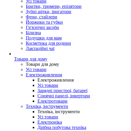
Усі товари
Бритви, тримери, епілятори
Зубні щітки, іригатори
Фени, стайлери
Йоржики та губки
Гігієнічні засоби
Білизна
Подушки для мам
Косметика для родини
Лактаційні чаї
Товари для дому
Товари для дому
Усі товари
Електроживлення
Електроживлення
Усі товари
Зарядні пристрої, батареї
Сонячні панелі, інвертори
Електротовари
Техніка, інструменти
Техніка, інструменти
Усі товари
Електроніка
Дрібна побутова техніка