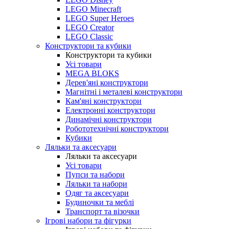
LEGO Minecraft
LEGO Super Heroes
LEGO Creator
LEGO Classic
Конструктори та кубики
Конструктори та кубики
Усі товари
MEGA BLOKS
Дерев'яні конструктори
Магнітні і металеві конструктори
Кам'яні конструктори
Електронні конструктори
Динамічні конструктори
Робототехнічні конструктори
Кубики
Ляльки та аксесуари
Ляльки та аксесуари
Усі товари
Пупси та набори
Ляльки та набори
Одяг та аксесуари
Будиночки та меблі
Транспорт та візочки
Ігрові набори та фігурки