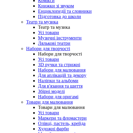
Комікси
Книжки зі звуком
Енциклопедії та словники
Підготовка до школи
Театр та музика
Театр та музика
Усі товари
Музичні інструменти
Лялькові театри
Набори для творчості
Набори для творчості
Усі товари
3D ручки та стрижні
Набори для малювання
Для аплікацій та декору
Наліпки та альбоми
Для в'язання та шиття
Збірні моделі
Набори для оригамі
Товари для малювання
Товари для малювання
Усі товари
Маркери та фломастери
Олівці, пастель, крейда
Художні фарби