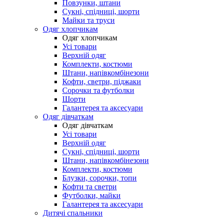
Повзунки, штани
Сукні, спідниці, шорти
Майки та труси
Одяг хлопчикам
Одяг хлопчикам
Усі товари
Верхній одяг
Комплекти, костюми
Штани, напівкомбінезони
Кофти, светри, піджаки
Сорочки та футболки
Шорти
Галантерея та аксесуари
Одяг дівчаткам
Одяг дівчаткам
Усі товари
Верхній одяг
Сукні, спідниці, шорти
Штани, напівкомбінезони
Комплекти, костюми
Блузки, сорочки, топи
Кофти та светри
Футболки, майки
Галантерея та аксесуари
Дитячі спальники