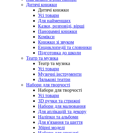
Дитячі книжки
Дитячі книжки
Усі товари
Для найменших
Казки, розповіді, вірші
Панорамні книжки
Комікси
Книжки зі звуком
Енциклопедії та словники
Підготовка до школи
Театр та музика
Театр та музика
Усі товари
Музичні інструменти
Лялькові театри
Набори для творчості
Набори для творчості
Усі товари
3D ручки та стрижні
Набори для малювання
Для аплікацій та декору
Наліпки та альбоми
Для в'язання та шиття
Збірні моделі
Набори для оригамі