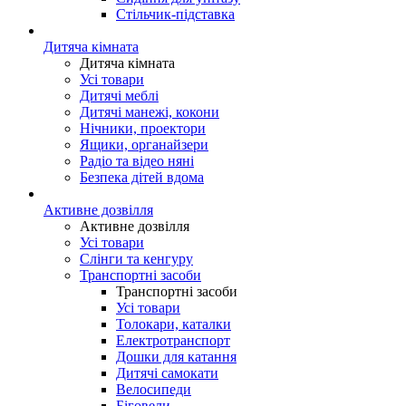
Стільчик-підставка
Дитяча кімната
Дитяча кімната
Усі товари
Дитячі меблі
Дитячі манежі, кокони
Нічники, проектори
Ящики, органайзери
Радіо та відео няні
Безпека дітей вдома
Активне дозвілля
Активне дозвілля
Усі товари
Слінги та кенгуру
Транспортні засоби
Транспортні засоби
Усі товари
Толокари, каталки
Електротранспорт
Дошки для катання
Дитячі самокати
Велосипеди
Біговели