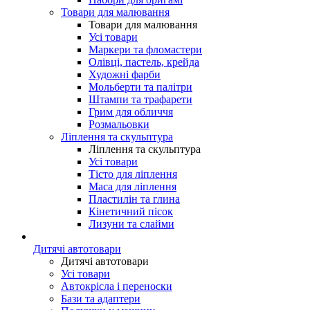
Товари для малювання
Товари для малювання
Усі товари
Маркери та фломастери
Олівці, пастель, крейда
Художні фарби
Мольберти та палітри
Штампи та трафарети
Грим для обличчя
Розмальовки
Ліплення та скульптура
Ліплення та скульптура
Усі товари
Тісто для ліплення
Маса для ліплення
Пластилін та глина
Кінетичний пісок
Лизуни та слайми
Дитячі автотовари
Дитячі автотовари
Усі товари
Автокрісла і переноски
Бази та адаптери