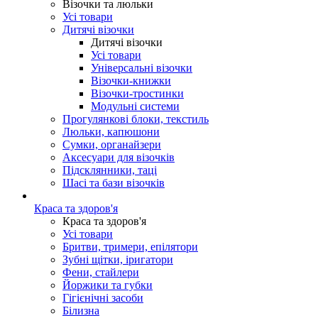
Візочки та люльки
Усі товари
Дитячі візочки
Дитячі візочки
Усі товари
Універсальні візочки
Візочки-книжки
Візочки-тростинки
Модульні системи
Прогулянкові блоки, текстиль
Люльки, капюшони
Сумки, органайзери
Аксесуари для візочків
Підсклянники, таці
Шасі та бази візочків
Краса та здоров'я
Краса та здоров'я
Усі товари
Бритви, тримери, епілятори
Зубні щітки, іригатори
Фени, стайлери
Йоржики та губки
Гігієнічні засоби
Білизна