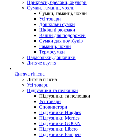
Прикраси, брелоки, окуляри
Сумки, гаманці, чохли
Сумки, гаманці, чохли
Усі товари
Дошкільні сумки
Шкільні рюкзаки
Валізи для подорожей
Сумки для ноутбуків
Гаманці, чохли
Термосумки
Парасольки, дощовики
Дитяче взуття
Дитяча гігієна
Дитяча гігієна
Усі товари
Підгузники та пелюшки
Підгузники та пелюшки
Усі товари
Сповиватори
Підгузники Huggies
Підгузники Merries
Підгузники GOO.N
Підгузники Libero
Підгузники Pampers