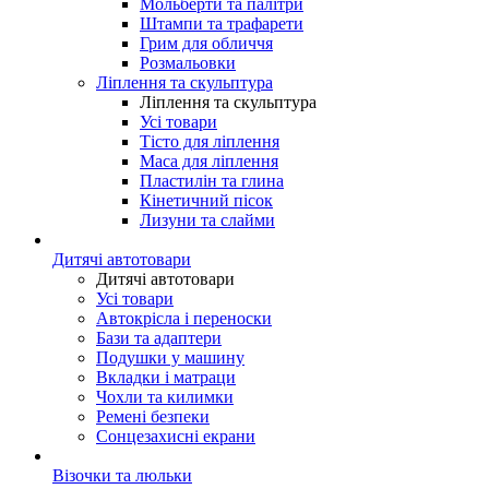
Мольберти та палітри
Штампи та трафарети
Грим для обличчя
Розмальовки
Ліплення та скульптура
Ліплення та скульптура
Усі товари
Тісто для ліплення
Маса для ліплення
Пластилін та глина
Кінетичний пісок
Лизуни та слайми
Дитячі автотовари
Дитячі автотовари
Усі товари
Автокрісла і переноски
Бази та адаптери
Подушки у машину
Вкладки і матраци
Чохли та килимки
Ремені безпеки
Сонцезахисні екрани
Візочки та люльки