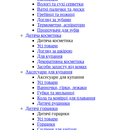
Вологі та сухі серветки
Ватні палички та диски
Гребінці та ножиці
Догляд за зубами
Термометри, аспіратори
Прорізувачі для зубів
Дитяча косметика
Дитяча косметика
Усі товари
Догляд за шкірою
Для купання
Декоративна косметика
Засоби захисту від комах
Аксесуари для купання
Аксесуари для купання
Усі товари
Ванночки, гірки, лежаки
Губки та мильниці
Кола та комірці для плавання
Дитячі рушники
Дитячі горщики
Дитячі горщики
Усі товари
Горщики
Сидіння для унітазу