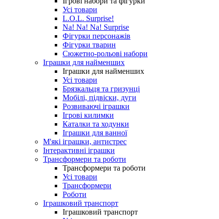
Ігрові набори та фігурки
Усі товари
L.O.L. Surprise!
Na! Na! Na! Surprise
Фігурки персонажів
Фігурки тварин
Сюжетно-рольові набори
Іграшки для найменших
Іграшки для найменших
Усі товари
Брязкальця та гризунці
Мобілі, підвіски, дуги
Розвиваючі іграшки
Ігрові килимки
Каталки та ходунки
Іграшки для ванної
М'які іграшки, антистрес
Інтерактивні іграшки
Трансформери та роботи
Трансформери та роботи
Усі товари
Трансформери
Роботи
Іграшковий транспорт
Іграшковий транспорт