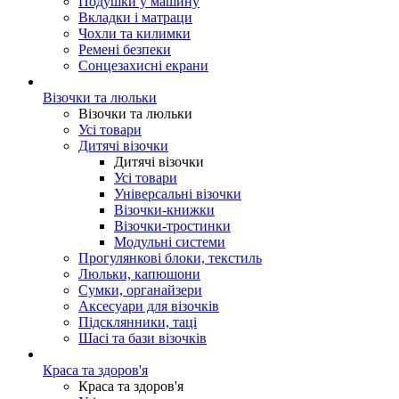
Подушки у машину
Вкладки і матраци
Чохли та килимки
Ремені безпеки
Сонцезахисні екрани
Візочки та люльки
Візочки та люльки
Усі товари
Дитячі візочки
Дитячі візочки
Усі товари
Універсальні візочки
Візочки-книжки
Візочки-тростинки
Модульні системи
Прогулянкові блоки, текстиль
Люльки, капюшони
Сумки, органайзери
Аксесуари для візочків
Підсклянники, таці
Шасі та бази візочків
Краса та здоров'я
Краса та здоров'я