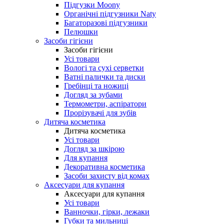
Підгузки Moony
Органічні підгузники Naty
Багаторазові підгузники
Пелюшки
Засоби гігієни
Засоби гігієни
Усі товари
Вологі та сухі серветки
Ватні палички та диски
Гребінці та ножиці
Догляд за зубами
Термометри, аспіратори
Прорізувачі для зубів
Дитяча косметика
Дитяча косметика
Усі товари
Догляд за шкірою
Для купання
Декоративна косметика
Засоби захисту від комах
Аксесуари для купання
Аксесуари для купання
Усі товари
Ванночки, гірки, лежаки
Губки та мильниці