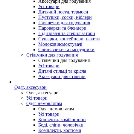
Аксесуари для годування
Усі товари
Дитячий посуд, термоси
Пустушки, соски, ніблери
Пляшечки для годування
Пароварки та блендери
Підігрівачі та стерилізатори
Сушарки, контейнери, пакети
Молоковідсмоктувачі
Слинявчики та нагрудники
Стільчики для годування
Стільчики для годування
Усі товари
Дитячі стільці та крісла
Аксесуари для стільців
Одяг, аксесуари
Одяг, аксесуари
Усі товари
Одяг немовлятам
Одяг немовлятам
Усі товари
Конверти, комбінезони
Боді, сліпи, чоловічки
Комплекти, костюми