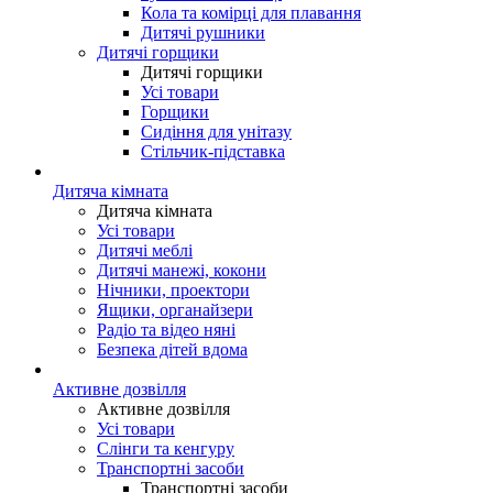
Кола та комірці для плавання
Дитячі рушники
Дитячі горщики
Дитячі горщики
Усі товари
Горщики
Сидіння для унітазу
Стільчик-підставка
Дитяча кімната
Дитяча кімната
Усі товари
Дитячі меблі
Дитячі манежі, кокони
Нічники, проектори
Ящики, органайзери
Радіо та відео няні
Безпека дітей вдома
Активне дозвілля
Активне дозвілля
Усі товари
Слінги та кенгуру
Транспортні засоби
Транспортні засоби