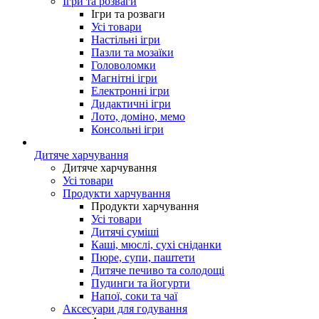
Ігри та розваги
Ігри та розваги
Усі товари
Настільні ігри
Пазли та мозаїки
Головоломки
Магнітні ігри
Електронні ігри
Дидактичні ігри
Лото, доміно, мемо
Консольні ігри
Дитяче харчування
Дитяче харчування
Усі товари
Продукти харчування
Продукти харчування
Усі товари
Дитячі суміші
Каші, мюслі, сухі сніданки
Пюре, супи, паштети
Дитяче печиво та солодощі
Пудинги та йогурти
Напої, соки та чаї
Аксесуари для годування