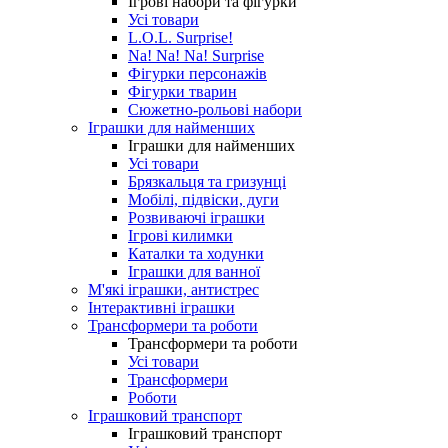
Ігрові набори та фігурки
Усі товари
L.O.L. Surprise!
Na! Na! Na! Surprise
Фігурки персонажів
Фігурки тварин
Сюжетно-рольові набори
Іграшки для найменших
Іграшки для найменших
Усі товари
Брязкальця та гризунці
Мобілі, підвіски, дуги
Розвиваючі іграшки
Ігрові килимки
Каталки та ходунки
Іграшки для ванної
М'які іграшки, антистрес
Інтерактивні іграшки
Трансформери та роботи
Трансформери та роботи
Усі товари
Трансформери
Роботи
Іграшковий транспорт
Іграшковий транспорт