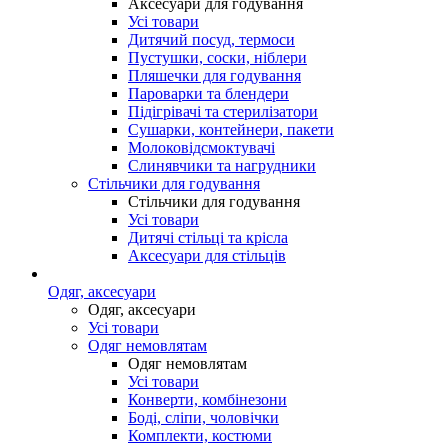
Аксесуари для годування
Усі товари
Дитячий посуд, термоси
Пустушки, соски, ніблери
Пляшечки для годування
Пароварки та блендери
Підігрівачі та стерилізатори
Сушарки, контейнери, пакети
Молоковідсмоктувачі
Слинявчики та нагрудники
Стільчики для годування
Стільчики для годування
Усі товари
Дитячі стільці та крісла
Аксесуари для стільців
Одяг, аксесуари
Одяг, аксесуари
Усі товари
Одяг немовлятам
Одяг немовлятам
Усі товари
Конверти, комбінезони
Боді, сліпи, чоловічки
Комплекти, костюми