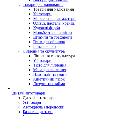
Товари для малювання
Товари для малювання
Усі товари
Маркери та фломастери
Олівці, пастель, крейда
Художні фарби
Мольберти та палітри
Штампи та трафарети
Грим для обличчя
Розмальовки
Ліплення та скульптура
Ліплення та скульптура
Усі товари
Тісто для ліплення
Маса для ліплення
Пластилін та глина
Кінетичний пісок
Лизуни та слайми
Дитячі автотовари
Дитячі автотовари
Усі товари
Автокрісла і переноски
Бази та адаптери