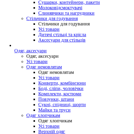
Сушарки, контейнери, пакети
Молоковідсмоктувачі
Слинявчики та нагрудники
Стільчики для годування
Стільчики для годування
Усі товари
Дитячі стільці та крісла
Аксесуари для стільців
Одяг, аксесуари
Одяг, аксесуари
Усі товари
Одяг немовлятам
Одяг немовлятам
Усі товари
Конверти, комбінезони
Боді, сліпи, чоловічки
Комплекти, костюми
Повзунки, штани
Сукні, спідниці, шорти
Майки та труси
Одяг хлопчикам
Одяг хлопчикам
Усі товари
Верхній одяг