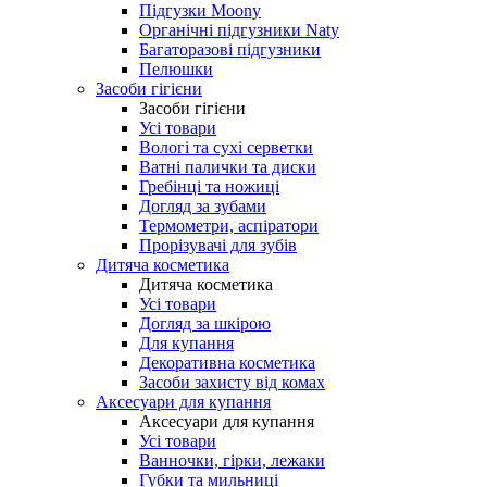
Підгузки Moony
Органічні підгузники Naty
Багаторазові підгузники
Пелюшки
Засоби гігієни
Засоби гігієни
Усі товари
Вологі та сухі серветки
Ватні палички та диски
Гребінці та ножиці
Догляд за зубами
Термометри, аспіратори
Прорізувачі для зубів
Дитяча косметика
Дитяча косметика
Усі товари
Догляд за шкірою
Для купання
Декоративна косметика
Засоби захисту від комах
Аксесуари для купання
Аксесуари для купання
Усі товари
Ванночки, гірки, лежаки
Губки та мильниці