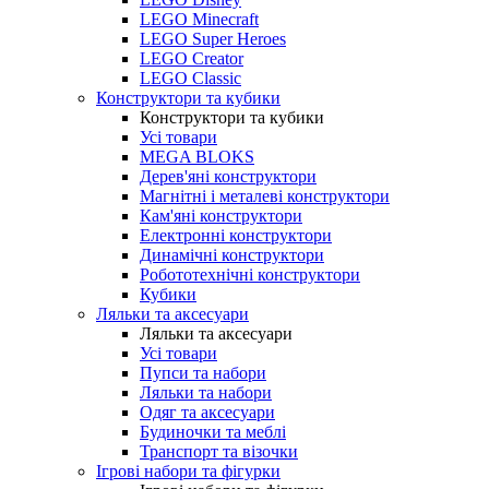
LEGO Minecraft
LEGO Super Heroes
LEGO Creator
LEGO Classic
Конструктори та кубики
Конструктори та кубики
Усі товари
MEGA BLOKS
Дерев'яні конструктори
Магнітні і металеві конструктори
Кам'яні конструктори
Електронні конструктори
Динамічні конструктори
Робототехнічні конструктори
Кубики
Ляльки та аксесуари
Ляльки та аксесуари
Усі товари
Пупси та набори
Ляльки та набори
Одяг та аксесуари
Будиночки та меблі
Транспорт та візочки
Ігрові набори та фігурки