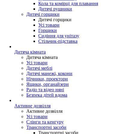
Кола та комірці для плавання
Дитячі рушники
Дитячі горщики
Дитячі горщики
Усі товари
Горщики
Сидіння для унітазу
Стільчик-підставка
Дитяча кімната
Дитяча кімната
Усі товари
Дитячі меблі
Дитячі манежі, кокони
Нічники, проектори
Ящики, органайзери
Радіо та відео няні
Безпека дітей вдома
Активне дозвілля
Активне дозвілля
Усі товари
Слінги та кенгуру
Транспортні засоби
Транспортні засоби