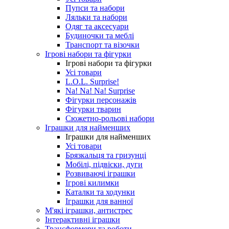
Пупси та набори
Ляльки та набори
Одяг та аксесуари
Будиночки та меблі
Транспорт та візочки
Ігрові набори та фігурки
Ігрові набори та фігурки
Усі товари
L.O.L. Surprise!
Na! Na! Na! Surprise
Фігурки персонажів
Фігурки тварин
Сюжетно-рольові набори
Іграшки для найменших
Іграшки для найменших
Усі товари
Брязкальця та гризунці
Мобілі, підвіски, дуги
Розвиваючі іграшки
Ігрові килимки
Каталки та ходунки
Іграшки для ванної
М'які іграшки, антистрес
Інтерактивні іграшки
Трансформери та роботи