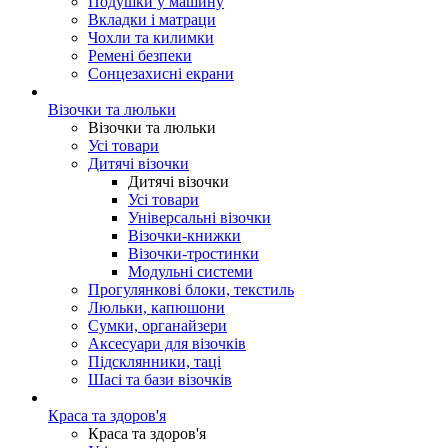
Подушки у машину
Вкладки і матраци
Чохли та килимки
Ремені безпеки
Сонцезахисні екрани
Візочки та люльки
Візочки та люльки
Усі товари
Дитячі візочки
Дитячі візочки
Усі товари
Універсальні візочки
Візочки-книжки
Візочки-тростинки
Модульні системи
Прогулянкові блоки, текстиль
Люльки, капюшони
Сумки, органайзери
Аксесуари для візочків
Підсклянники, таці
Шасі та бази візочків
Краса та здоров'я
Краса та здоров'я