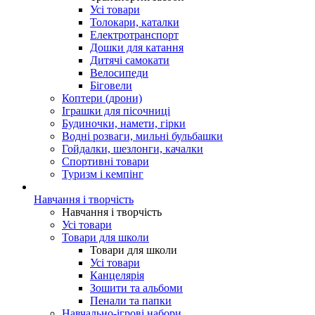
Усі товари
Толокари, каталки
Електротранспорт
Дошки для катання
Дитячі самокати
Велосипеди
Біговели
Коптери (дрони)
Іграшки для пісочниці
Будиночки, намети, гірки
Водні розваги, мильні бульбашки
Гойдалки, шезлонги, качалки
Спортивні товари
Туризм і кемпінг
Навчання і творчість
Навчання і творчість
Усі товари
Товари для школи
Товари для школи
Усі товари
Канцелярія
Зошити та альбоми
Пенали та папки
Навчально-ігрові набори