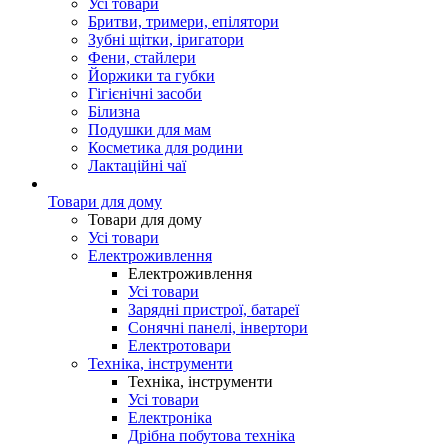
Усі товари
Бритви, тримери, епілятори
Зубні щітки, іригатори
Фени, стайлери
Йоржики та губки
Гігієнічні засоби
Білизна
Подушки для мам
Косметика для родини
Лактаційні чаї
Товари для дому
Товари для дому
Усі товари
Електроживлення
Електроживлення
Усі товари
Зарядні пристрої, батареї
Сонячні панелі, інвертори
Електротовари
Техніка, інструменти
Техніка, інструменти
Усі товари
Електроніка
Дрібна побутова техніка