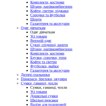
Комплекти, костюми
Штани, напівкомбінезони
Кофти, светри, піджаки
Сорочки та футболки
Шорти
Галантерея та аксесуари
Одяг дівчаткам
Одяг дівчаткам
Усі товари
Верхній одяг
Сукні, спідниці, шорти
Штани, напівкомбінезони
Комплекти, костюми
Блузки, сорочки, топи
Кофти та светри
Футболки, майки
Галантерея та аксесуари
Дитячі спальники
Прикраси, брелоки, окуляри
Сумки, гаманці, чохли
Сумки, гаманці, чохли
Усі товари
Дошкільні сумки
Шкільні рюкзаки
Валізи для подорожей