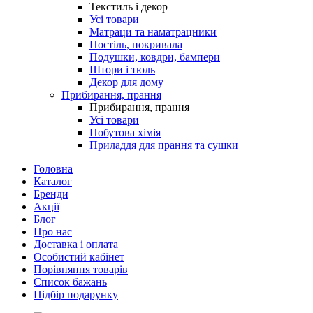
Текстиль і декор
Усі товари
Матраци та наматрацники
Постіль, покривала
Подушки, ковдри, бампери
Штори і тюль
Декор для дому
Прибирання, прання
Прибирання, прання
Усі товари
Побутова хімія
Приладдя для прання та сушки
Головна
Каталог
Бренди
Акції
Блог
Про нас
Доставка і оплата
Особистий кабінет
Порівняння товарів
Список бажань
Підбір подарунку