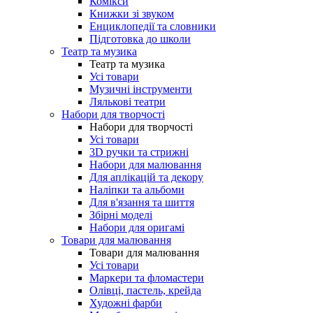
Комікси
Книжки зі звуком
Енциклопедії та словники
Підготовка до школи
Театр та музика
Театр та музика
Усі товари
Музичні інструменти
Лялькові театри
Набори для творчості
Набори для творчості
Усі товари
3D ручки та стрижні
Набори для малювання
Для аплікацій та декору
Наліпки та альбоми
Для в'язання та шиття
Збірні моделі
Набори для оригамі
Товари для малювання
Товари для малювання
Усі товари
Маркери та фломастери
Олівці, пастель, крейда
Художні фарби