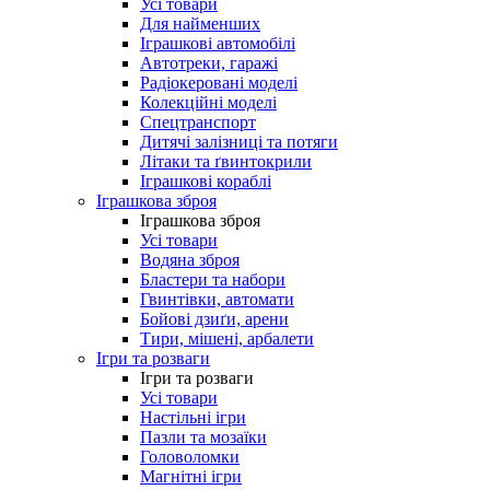
Усі товари
Для найменших
Іграшкові автомобілі
Автотреки, гаражі
Радіокеровані моделі
Колекційні моделі
Спецтранспорт
Дитячі залізниці та потяги
Літаки та ґвинтокрили
Іграшкові кораблі
Іграшкова зброя
Іграшкова зброя
Усі товари
Водяна зброя
Бластери та набори
Гвинтівки, автомати
Бойові дзиґи, арени
Тири, мішені, арбалети
Ігри та розваги
Ігри та розваги
Усі товари
Настільні ігри
Пазли та мозаїки
Головоломки
Магнітні ігри