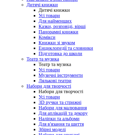
Дитячі книжки
Дитячі книжки
Усі товари
Для найменших
Казки, розповіді, вірші
Панорамні книжки
Комікси
Книжки зі звуком
Енциклопедії та словники
Підготовка до школи
Театр та музика
Театр та музика
Усі товари
Музичні інструменти
Лялькові театри
Набори для творчості
Набори для творчості
Усі товари
3D ручки та стрижні
Набори для малювання
Для аплікацій та декору
Наліпки та альбоми
Для в'язання та шиття
Збірні моделі
Набори для оригамі