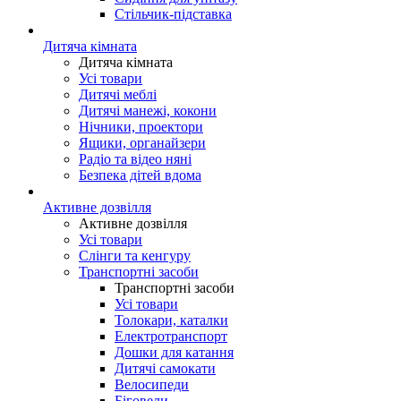
Стільчик-підставка
Дитяча кімната
Дитяча кімната
Усі товари
Дитячі меблі
Дитячі манежі, кокони
Нічники, проектори
Ящики, органайзери
Радіо та відео няні
Безпека дітей вдома
Активне дозвілля
Активне дозвілля
Усі товари
Слінги та кенгуру
Транспортні засоби
Транспортні засоби
Усі товари
Толокари, каталки
Електротранспорт
Дошки для катання
Дитячі самокати
Велосипеди
Біговели