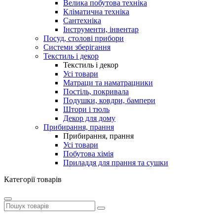
Велика побутова техніка
Кліматична техніка
Сантехніка
Інструменти, інвентар
Посуд, столові прибори
Системи зберігання
Текстиль і декор
Текстиль і декор
Усі товари
Матраци та наматрацники
Постіль, покривала
Подушки, ковдри, бампери
Штори і тюль
Декор для дому
Прибирання, прання
Прибирання, прання
Усі товари
Побутова хімія
Приладдя для прання та сушки
Категорії товарів