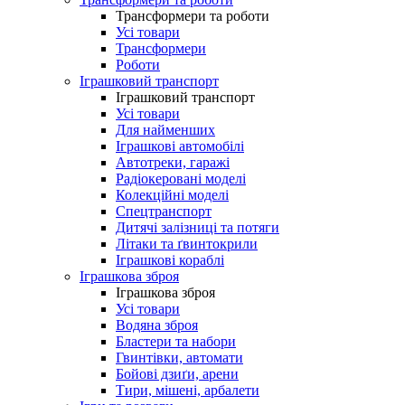
Трансформери та роботи
Усі товари
Трансформери
Роботи
Іграшковий транспорт
Іграшковий транспорт
Усі товари
Для найменших
Іграшкові автомобілі
Автотреки, гаражі
Радіокеровані моделі
Колекційні моделі
Спецтранспорт
Дитячі залізниці та потяги
Літаки та ґвинтокрили
Іграшкові кораблі
Іграшкова зброя
Іграшкова зброя
Усі товари
Водяна зброя
Бластери та набори
Гвинтівки, автомати
Бойові дзиґи, арени
Тири, мішені, арбалети