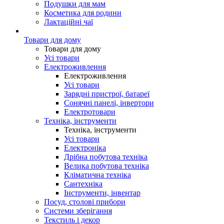
Подушки для мам
Косметика для родини
Лактаційні чаї
Товари для дому
Товари для дому
Усі товари
Електроживлення
Електроживлення
Усі товари
Зарядні пристрої, батареї
Сонячні панелі, інвертори
Електротовари
Техніка, інструменти
Техніка, інструменти
Усі товари
Електроніка
Дрібна побутова техніка
Велика побутова техніка
Кліматична техніка
Сантехніка
Інструменти, інвентар
Посуд, столові прибори
Системи зберігання
Текстиль і декор