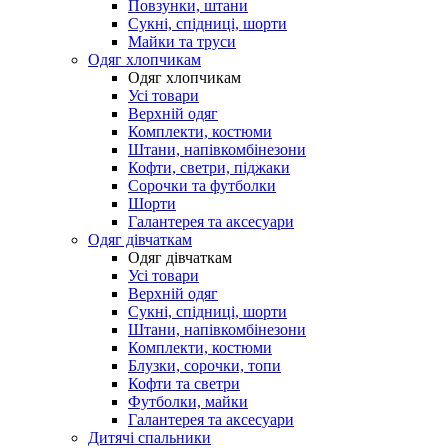
Повзунки, штани
Сукні, спідниці, шорти
Майки та труси
Одяг хлопчикам
Одяг хлопчикам
Усі товари
Верхній одяг
Комплекти, костюми
Штани, напівкомбінезони
Кофти, светри, піджаки
Сорочки та футболки
Шорти
Галантерея та аксесуари
Одяг дівчаткам
Одяг дівчаткам
Усі товари
Верхній одяг
Сукні, спідниці, шорти
Штани, напівкомбінезони
Комплекти, костюми
Блузки, сорочки, топи
Кофти та светри
Футболки, майки
Галантерея та аксесуари
Дитячі спальники