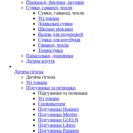
Прикраси, брелоки, окуляри
Сумки, гаманці, чохли
Сумки, гаманці, чохли
Усі товари
Дошкільні сумки
Шкільні рюкзаки
Валізи для подорожей
Сумки для ноутбуків
Гаманці, чохли
Термосумки
Парасольки, дощовики
Дитяче взуття
Дитяча гігієна
Дитяча гігієна
Усі товари
Підгузники та пелюшки
Підгузники та пелюшки
Усі товари
Сповиватори
Підгузники Huggies
Підгузники Merries
Підгузники GOO.N
Підгузники Libero
Підгузники Pampers