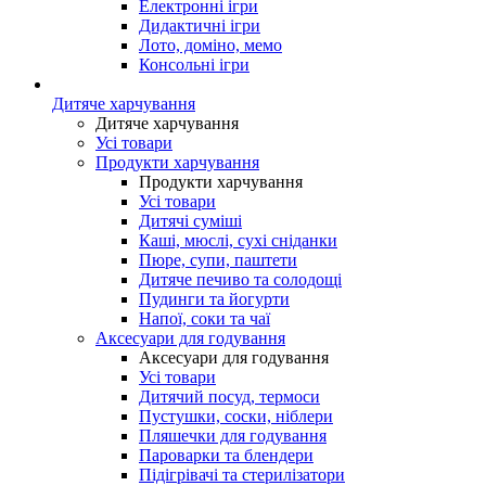
Електронні ігри
Дидактичні ігри
Лото, доміно, мемо
Консольні ігри
Дитяче харчування
Дитяче харчування
Усі товари
Продукти харчування
Продукти харчування
Усі товари
Дитячі суміші
Каші, мюслі, сухі сніданки
Пюре, супи, паштети
Дитяче печиво та солодощі
Пудинги та йогурти
Напої, соки та чаї
Аксесуари для годування
Аксесуари для годування
Усі товари
Дитячий посуд, термоси
Пустушки, соски, ніблери
Пляшечки для годування
Пароварки та блендери
Підігрівачі та стерилізатори