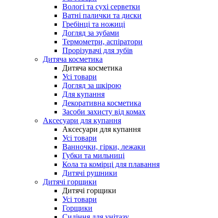
Вологі та сухі серветки
Ватні палички та диски
Гребінці та ножиці
Догляд за зубами
Термометри, аспіратори
Прорізувачі для зубів
Дитяча косметика
Дитяча косметика
Усі товари
Догляд за шкірою
Для купання
Декоративна косметика
Засоби захисту від комах
Аксесуари для купання
Аксесуари для купання
Усі товари
Ванночки, гірки, лежаки
Губки та мильниці
Кола та комірці для плавання
Дитячі рушники
Дитячі горщики
Дитячі горщики
Усі товари
Горщики
Сидіння для унітазу