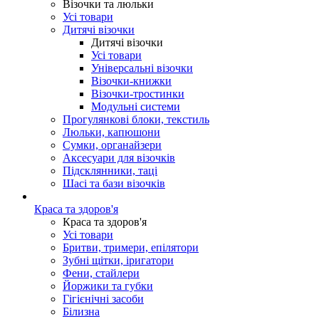
Візочки та люльки
Усі товари
Дитячі візочки
Дитячі візочки
Усі товари
Універсальні візочки
Візочки-книжки
Візочки-тростинки
Модульні системи
Прогулянкові блоки, текстиль
Люльки, капюшони
Сумки, органайзери
Аксесуари для візочків
Підсклянники, таці
Шасі та бази візочків
Краса та здоров'я
Краса та здоров'я
Усі товари
Бритви, тримери, епілятори
Зубні щітки, іригатори
Фени, стайлери
Йоржики та губки
Гігієнічні засоби
Білизна