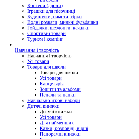
Коптери (дрони)
Іграшки для пісочниці
Будиночки, намети, гірки
Водні розваги, мильні бульбашки
Гойдалки, шезлонги, качалки
Спортивні товари
Туризм і кемпінг
Навчання і творчість
Навчання і творчість
Усі товари
Товари для школи
Товари для школи
Усі товари
Канцелярія
Зошити та альбоми
Пенали та папки
Навчально-ігрові набори
Дитячі книжки
Дитячі книжки
Усі товари
Для найменших
Казки, розповіді, вірші
Панорамні книжки