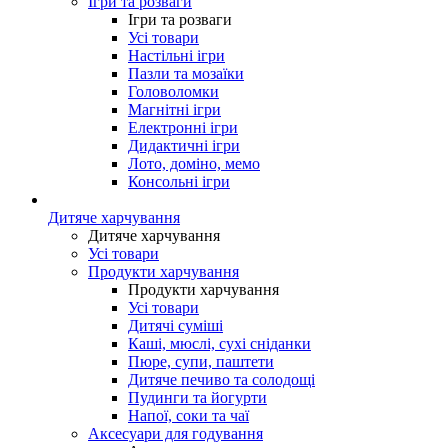
Ігри та розваги
Ігри та розваги
Усі товари
Настільні ігри
Пазли та мозаїки
Головоломки
Магнітні ігри
Електронні ігри
Дидактичні ігри
Лото, доміно, мемо
Консольні ігри
Дитяче харчування
Дитяче харчування
Усі товари
Продукти харчування
Продукти харчування
Усі товари
Дитячі суміші
Каші, мюслі, сухі сніданки
Пюре, супи, паштети
Дитяче печиво та солодощі
Пудинги та йогурти
Напої, соки та чаї
Аксесуари для годування