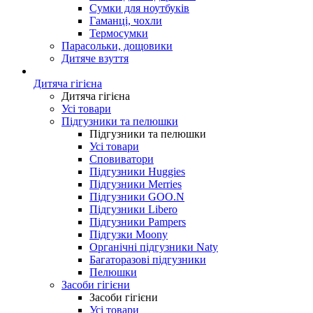
Сумки для ноутбуків
Гаманці, чохли
Термосумки
Парасольки, дощовики
Дитяче взуття
Дитяча гігієна
Дитяча гігієна
Усі товари
Підгузники та пелюшки
Підгузники та пелюшки
Усі товари
Сповиватори
Підгузники Huggies
Підгузники Merries
Підгузники GOO.N
Підгузники Libero
Підгузники Pampers
Підгузки Moony
Органічні підгузники Naty
Багаторазові підгузники
Пелюшки
Засоби гігієни
Засоби гігієни
Усі товари