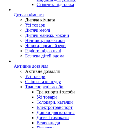
Стільчик-підставка
Дитяча кімната
Дитяча кімната
Усі товари
Дитячі меблі
Дитячі манежі, кокони
Нічники, проектори
Ящики, органайзери
Радіо та відео няні
Безпека дітей вдома
Активне дозвілля
Активне дозвілля
Усі товари
Слінги та кенгуру
Транспортні засоби
Транспортні засоби
Усі товари
Толокари, каталки
Електротранспорт
Дошки для катання
Дитячі самокати
Велосипеди
Біговели