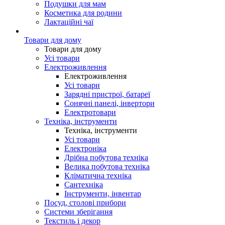
Подушки для мам
Косметика для родини
Лактаційні чаї
Товари для дому
Товари для дому
Усі товари
Електроживлення
Електроживлення
Усі товари
Зарядні пристрої, батареї
Сонячні панелі, інвертори
Електротовари
Техніка, інструменти
Техніка, інструменти
Усі товари
Електроніка
Дрібна побутова техніка
Велика побутова техніка
Кліматична техніка
Сантехніка
Інструменти, інвентар
Посуд, столові прибори
Системи зберігання
Текстиль і декор