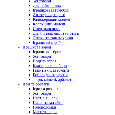
Усі товари
Для найменших
Іграшкові автомобілі
Автотреки, гаражі
Радіокеровані моделі
Колекційні моделі
Спецтранспорт
Дитячі залізниці та потяги
Літаки та ґвинтокрили
Іграшкові кораблі
Іграшкова зброя
Іграшкова зброя
Усі товари
Водяна зброя
Бластери та набори
Гвинтівки, автомати
Бойові дзиґи, арени
Тири, мішені, арбалети
Ігри та розваги
Ігри та розваги
Усі товари
Настільні ігри
Пазли та мозаїки
Головоломки
Магнітні ігри