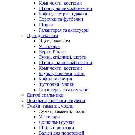
Комплекти, костюми
Штани, напівкомбінезони
Кофти, светри, піджаки
Сорочки та футболки
Шорти
Галантерея та аксесуари
Одяг дівчаткам
Одяг дівчаткам
Усі товари
Верхній одяг
Сукні, спідниці, шорти
Штани, напівкомбінезони
Комплекти, костюми
Блузки, сорочки, топи
Кофти та светри
Футболки, майки
Галантерея та аксесуари
Дитячі спальники
Прикраси, брелоки, окуляри
Сумки, гаманці, чохли
Сумки, гаманці, чохли
Усі товари
Дошкільні сумки
Шкільні рюкзаки
Валізи для подорожей