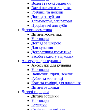
Вологі та сухі серветки
Ватні палички та диски
Гребінці та ножиці
Догляд за зубами
Термометри, аспіратори
Прорізувачі для зубів
Дитяча косметика
Дитяча косметика
Усі товари
Догляд за шкірою
Для купання
Декоративна косметика
Засоби захисту від комах
Аксесуари для купання
Аксесуари для купання
Усі товари
Ванночки, гірки, лежаки
Губки та мильниці
Кола та комірці для плавання
Дитячі рушники
Дитячі горщики
Дитячі горщики
Усі товари
Горщики
Сидіння для унітазу