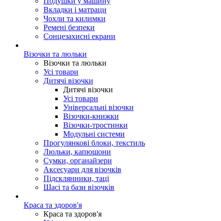
Подушки у машину
Вкладки і матраци
Чохли та килимки
Ремені безпеки
Сонцезахисні екрани
Візочки та люльки
Візочки та люльки
Усі товари
Дитячі візочки
Дитячі візочки
Усі товари
Універсальні візочки
Візочки-книжки
Візочки-тростинки
Модульні системи
Прогулянкові блоки, текстиль
Люльки, капюшони
Сумки, органайзери
Аксесуари для візочків
Підсклянники, таці
Шасі та бази візочків
Краса та здоров'я
Краса та здоров'я