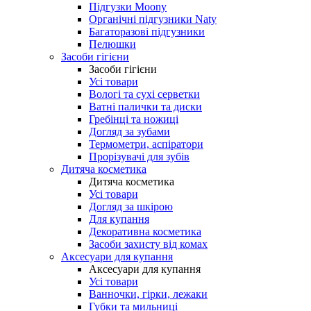
Підгузки Moony
Органічні підгузники Naty
Багаторазові підгузники
Пелюшки
Засоби гігієни
Засоби гігієни
Усі товари
Вологі та сухі серветки
Ватні палички та диски
Гребінці та ножиці
Догляд за зубами
Термометри, аспіратори
Прорізувачі для зубів
Дитяча косметика
Дитяча косметика
Усі товари
Догляд за шкірою
Для купання
Декоративна косметика
Засоби захисту від комах
Аксесуари для купання
Аксесуари для купання
Усі товари
Ванночки, гірки, лежаки
Губки та мильниці