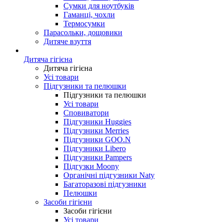
Сумки для ноутбуків
Гаманці, чохли
Термосумки
Парасольки, дощовики
Дитяче взуття
Дитяча гігієна
Дитяча гігієна
Усі товари
Підгузники та пелюшки
Підгузники та пелюшки
Усі товари
Сповиватори
Підгузники Huggies
Підгузники Merries
Підгузники GOO.N
Підгузники Libero
Підгузники Pampers
Підгузки Moony
Органічні підгузники Naty
Багаторазові підгузники
Пелюшки
Засоби гігієни
Засоби гігієни
Усі товари