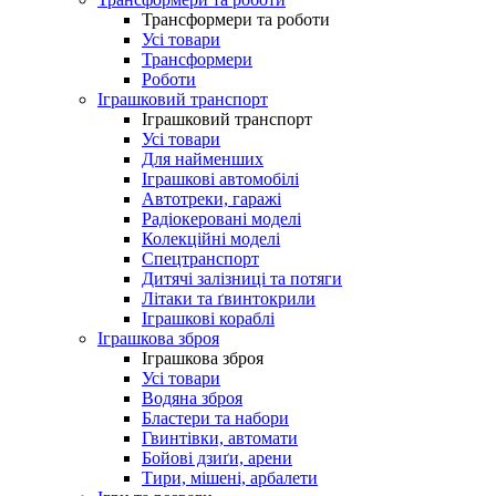
Трансформери та роботи
Усі товари
Трансформери
Роботи
Іграшковий транспорт
Іграшковий транспорт
Усі товари
Для найменших
Іграшкові автомобілі
Автотреки, гаражі
Радіокеровані моделі
Колекційні моделі
Спецтранспорт
Дитячі залізниці та потяги
Літаки та ґвинтокрили
Іграшкові кораблі
Іграшкова зброя
Іграшкова зброя
Усі товари
Водяна зброя
Бластери та набори
Гвинтівки, автомати
Бойові дзиґи, арени
Тири, мішені, арбалети