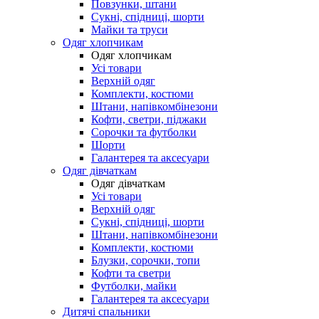
Повзунки, штани
Сукні, спідниці, шорти
Майки та труси
Одяг хлопчикам
Одяг хлопчикам
Усі товари
Верхній одяг
Комплекти, костюми
Штани, напівкомбінезони
Кофти, светри, піджаки
Сорочки та футболки
Шорти
Галантерея та аксесуари
Одяг дівчаткам
Одяг дівчаткам
Усі товари
Верхній одяг
Сукні, спідниці, шорти
Штани, напівкомбінезони
Комплекти, костюми
Блузки, сорочки, топи
Кофти та светри
Футболки, майки
Галантерея та аксесуари
Дитячі спальники