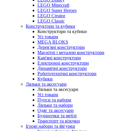
LEGO Minecraft
LEGO Super Heroes
LEGO Creator
LEGO Classic
Конструктори та кубики
Конструктори та кубики
Усі товари
MEGA BLOKS
Дерев'яні конструктори
Магнітні і металеві конструктори
Кам'яні конструктори
Електронні конструктори
Динамічні конструктори
Робототехнічні конструктори
Кубики
Ляльки та аксесуари
Ляльки та аксесуари
Усі товари
Пупси та набори
Ляльки та набори
Одяг та аксесуари
Будиночки та меблі
Транспорт та візочки
Ігрові набори та фігурки