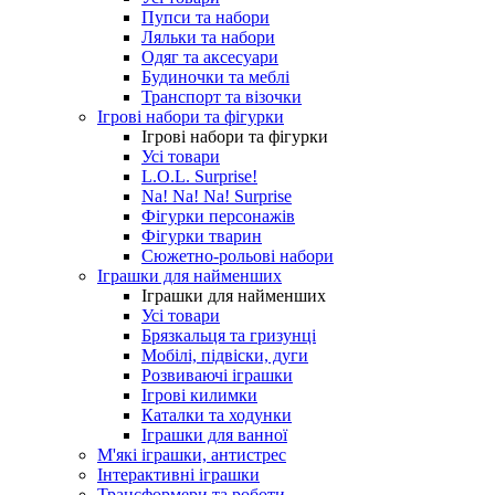
Пупси та набори
Ляльки та набори
Одяг та аксесуари
Будиночки та меблі
Транспорт та візочки
Ігрові набори та фігурки
Ігрові набори та фігурки
Усі товари
L.O.L. Surprise!
Na! Na! Na! Surprise
Фігурки персонажів
Фігурки тварин
Сюжетно-рольові набори
Іграшки для найменших
Іграшки для найменших
Усі товари
Брязкальця та гризунці
Мобілі, підвіски, дуги
Розвиваючі іграшки
Ігрові килимки
Каталки та ходунки
Іграшки для ванної
М'які іграшки, антистрес
Інтерактивні іграшки
Трансформери та роботи