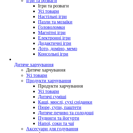
Ігри та розваги
Ігри та розваги
Усі товари
Настільні ігри
Пазли та мозаїки
Головоломки
Магнітні ігри
Електронні ігри
Дидактичні ігри
Лото, доміно, мемо
Консольні ігри
Дитяче харчування
Дитяче харчування
Усі товари
Продукти харчування
Продукти харчування
Усі товари
Дитячі суміші
Каші, мюслі, сухі сніданки
Пюре, супи, паштети
Дитяче печиво та солодощі
Пудинги та йогурти
Напої, соки та чаї
Аксесуари для годування