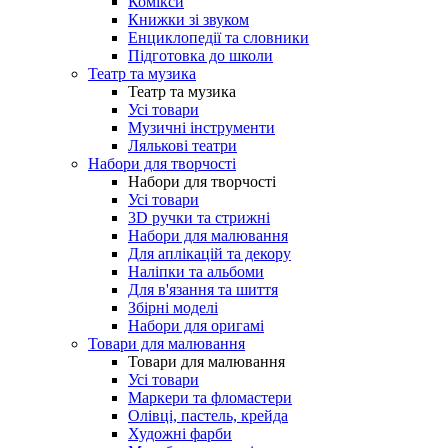
Комікси
Книжки зі звуком
Енциклопедії та словники
Підготовка до школи
Театр та музика
Театр та музика
Усі товари
Музичні інструменти
Лялькові театри
Набори для творчості
Набори для творчості
Усі товари
3D ручки та стрижні
Набори для малювання
Для аплікацій та декору
Наліпки та альбоми
Для в'язання та шиття
Збірні моделі
Набори для оригамі
Товари для малювання
Товари для малювання
Усі товари
Маркери та фломастери
Олівці, пастель, крейда
Художні фарби