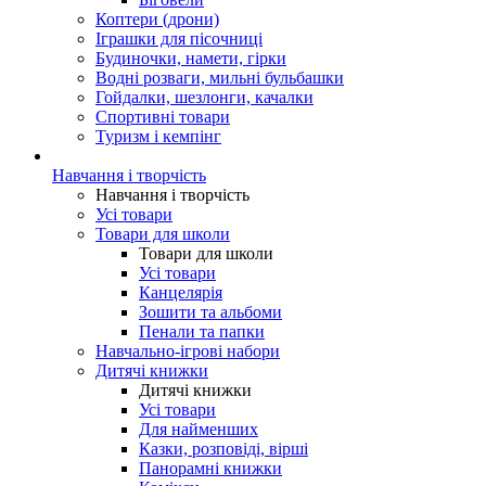
Коптери (дрони)
Іграшки для пісочниці
Будиночки, намети, гірки
Водні розваги, мильні бульбашки
Гойдалки, шезлонги, качалки
Спортивні товари
Туризм і кемпінг
Навчання і творчість
Навчання і творчість
Усі товари
Товари для школи
Товари для школи
Усі товари
Канцелярія
Зошити та альбоми
Пенали та папки
Навчально-ігрові набори
Дитячі книжки
Дитячі книжки
Усі товари
Для найменших
Казки, розповіді, вірші
Панорамні книжки