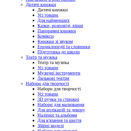
Дитячі книжки
Дитячі книжки
Усі товари
Для найменших
Казки, розповіді, вірші
Панорамні книжки
Комікси
Книжки зі звуком
Енциклопедії та словники
Підготовка до школи
Театр та музика
Театр та музика
Усі товари
Музичні інструменти
Лялькові театри
Набори для творчості
Набори для творчості
Усі товари
3D ручки та стрижні
Набори для малювання
Для аплікацій та декору
Наліпки та альбоми
Для в'язання та шиття
Збірні моделі
Набори для оригамі