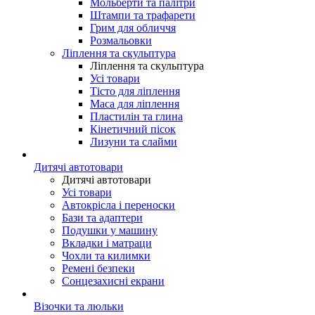
Мольберти та палітри
Штампи та трафарети
Грим для обличчя
Розмальовки
Ліплення та скульптура
Ліплення та скульптура
Усі товари
Тісто для ліплення
Маса для ліплення
Пластилін та глина
Кінетичний пісок
Лизуни та слайми
Дитячі автотовари
Дитячі автотовари
Усі товари
Автокрісла і переноски
Бази та адаптери
Подушки у машину
Вкладки і матраци
Чохли та килимки
Ремені безпеки
Сонцезахисні екрани
Візочки та люльки