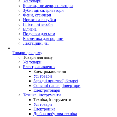
Усі товари
Бритви, тримери, епілятори
Зубні щітки, іригатори
Фени, стайлери
Йоржики та губки
Гігієнічні засоби
Білизна
Подушки для мам
Косметика для родини
Лактаційні чаї
Товари для дому
Товари для дому
Усі товари
Електроживлення
Електроживлення
Усі товари
Зарядні пристрої, батареї
Сонячні панелі, інвертори
Електротовари
Техніка, інструменти
Техніка, інструменти
Усі товари
Електроніка
Дрібна побутова техніка