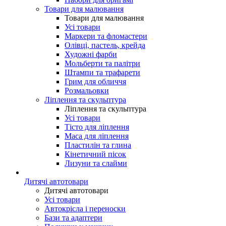
Товари для малювання
Товари для малювання
Усі товари
Маркери та фломастери
Олівці, пастель, крейда
Художні фарби
Мольберти та палітри
Штампи та трафарети
Грим для обличчя
Розмальовки
Ліплення та скульптура
Ліплення та скульптура
Усі товари
Тісто для ліплення
Маса для ліплення
Пластилін та глина
Кінетичний пісок
Лизуни та слайми
Дитячі автотовари
Дитячі автотовари
Усі товари
Автокрісла і переноски
Бази та адаптери