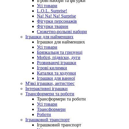
Ігрові набори та фігурки
Усі товари
L.O.L. Surprise!
Na! Na! Na! Surprise
Фігурки персонажів
Фігурки тварин
Сюжетно-рольові набори
Іграшки для найменших
Іграшки для найменших
Усі товари
Брязкальця та гризунці
Мобілі, підвіски, дуги
Розвиваючі іграшки
Ігрові килимки
Каталки та ходунки
Іграшки для ванної
М'які іграшки, антистрес
Інтерактивні іграшки
Трансформери та роботи
Трансформери та роботи
Усі товари
Трансформери
Роботи
Іграшковий транспорт
Іграшковий транспорт