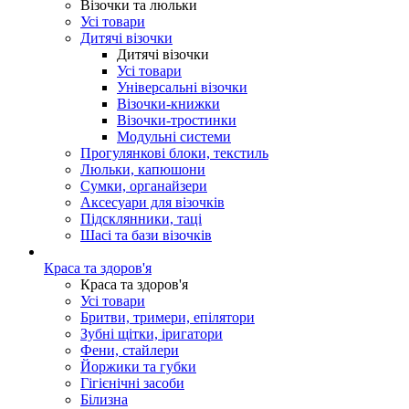
Візочки та люльки
Усі товари
Дитячі візочки
Дитячі візочки
Усі товари
Універсальні візочки
Візочки-книжки
Візочки-тростинки
Модульні системи
Прогулянкові блоки, текстиль
Люльки, капюшони
Сумки, органайзери
Аксесуари для візочків
Підсклянники, таці
Шасі та бази візочків
Краса та здоров'я
Краса та здоров'я
Усі товари
Бритви, тримери, епілятори
Зубні щітки, іригатори
Фени, стайлери
Йоржики та губки
Гігієнічні засоби
Білизна