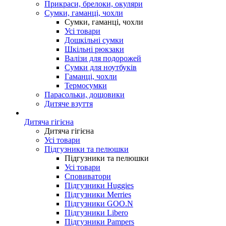
Прикраси, брелоки, окуляри
Сумки, гаманці, чохли
Сумки, гаманці, чохли
Усі товари
Дошкільні сумки
Шкільні рюкзаки
Валізи для подорожей
Сумки для ноутбуків
Гаманці, чохли
Термосумки
Парасольки, дощовики
Дитяче взуття
Дитяча гігієна
Дитяча гігієна
Усі товари
Підгузники та пелюшки
Підгузники та пелюшки
Усі товари
Сповиватори
Підгузники Huggies
Підгузники Merries
Підгузники GOO.N
Підгузники Libero
Підгузники Pampers