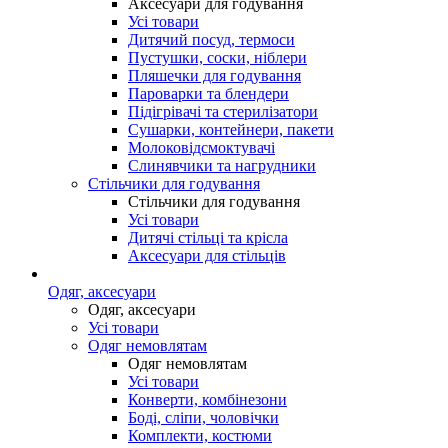
Аксесуари для годування
Усі товари
Дитячий посуд, термоси
Пустушки, соски, ніблери
Пляшечки для годування
Пароварки та блендери
Підігрівачі та стерилізатори
Сушарки, контейнери, пакети
Молоковідсмоктувачі
Слинявчики та нагрудники
Стільчики для годування
Стільчики для годування
Усі товари
Дитячі стільці та крісла
Аксесуари для стільців
Одяг, аксесуари
Одяг, аксесуари
Усі товари
Одяг немовлятам
Одяг немовлятам
Усі товари
Конверти, комбінезони
Боді, сліпи, чоловічки
Комплекти, костюми