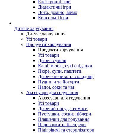
Електронні ігри
Дидактичні ігри
Лото, доміно, мемо
Консольні ігри
Дитяче харчування
Дитяче харчування
Усі товари
Продукти харчування
Продукти харчування
Усі товари
Дитячі суміші
Каші, мюслі, сухі сніданки
Пюре, супи, паштети
Дитяче печиво та солодощі
Пудинги та йогурти
Напої, соки та чаї
Аксесуари для годування
Аксесуари для годування
Усі товари
Дитячий посуд, термоси
Пустушки, соски, ніблери
Пляшечки для годування
Пароварки та блендери
Підігрівачі та стерилізатори