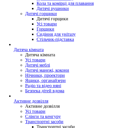
Кола та комірці для плавання
Дитячі рушники
Дитячі горщики
Дитячі горщики
Усі товари
Горщики
Сидіння для унітазу
Стільчик-підставка
Дитяча кімната
Дитяча кімната
Усі товари
Дитячі меблі
Дитячі манежі, кокони
Нічники, проектори
Ящики, органайзери
Радіо та відео няні
Безпека дітей вдома
Активне дозвілля
Активне дозвілля
Усі товари
Слінги та кенгуру
Транспортні засоби
Транспортні засоби