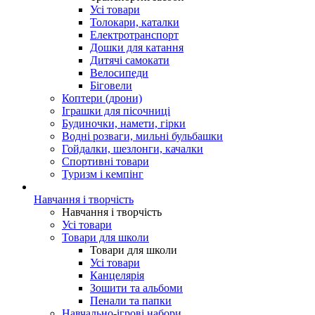
Усі товари
Толокари, каталки
Електротранспорт
Дошки для катання
Дитячі самокати
Велосипеди
Біговели
Коптери (дрони)
Іграшки для пісочниці
Будиночки, намети, гірки
Водні розваги, мильні бульбашки
Гойдалки, шезлонги, качалки
Спортивні товари
Туризм і кемпінг
Навчання і творчість
Навчання і творчість
Усі товари
Товари для школи
Товари для школи
Усі товари
Канцелярія
Зошити та альбоми
Пенали та папки
Навчально-ігрові набори