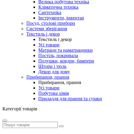
Велика побутова техніка
Кліматична техніка
Сантехніка
Інструменти, інвентар
Посуд, столові прибори
Системи зберігання
Текстиль і декор
Текстиль і декор
Усі товари
Матраци та наматрацники
Постіль, покривала
Подушки, ковдри, бампери
Штори і тюль
Декор для дому
Прибирання, прання
Прибирання, прання
Усі товари
Побутова хімія
Приладдя для прання та сушки
Категорії товарів