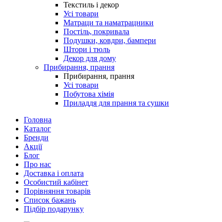
Текстиль і декор
Усі товари
Матраци та наматрацники
Постіль, покривала
Подушки, ковдри, бампери
Штори і тюль
Декор для дому
Прибирання, прання
Прибирання, прання
Усі товари
Побутова хімія
Приладдя для прання та сушки
Головна
Каталог
Бренди
Акції
Блог
Про нас
Доставка і оплата
Особистий кабінет
Порівняння товарів
Список бажань
Підбір подарунку