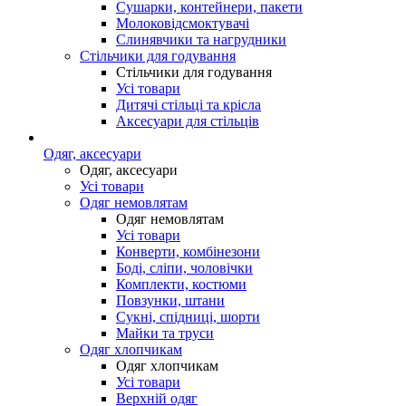
Сушарки, контейнери, пакети
Молоковідсмоктувачі
Слинявчики та нагрудники
Стільчики для годування
Стільчики для годування
Усі товари
Дитячі стільці та крісла
Аксесуари для стільців
Одяг, аксесуари
Одяг, аксесуари
Усі товари
Одяг немовлятам
Одяг немовлятам
Усі товари
Конверти, комбінезони
Боді, сліпи, чоловічки
Комплекти, костюми
Повзунки, штани
Сукні, спідниці, шорти
Майки та труси
Одяг хлопчикам
Одяг хлопчикам
Усі товари
Верхній одяг