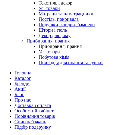
Текстиль і декор
Усі товари
Матраци та наматрацники
Постіль, покривала
Подушки, ковдри, бампери
Штори і тюль
Декор для дому
Прибирання, прання
Прибирання, прання
Усі товари
Побутова хімія
Приладдя для прання та сушки
Головна
Каталог
Бренди
Акції
Блог
Про нас
Доставка і оплата
Особистий кабінет
Порівняння товарів
Список бажань
Підбір подарунку