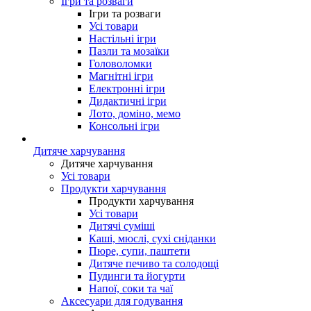
Ігри та розваги
Ігри та розваги
Усі товари
Настільні ігри
Пазли та мозаїки
Головоломки
Магнітні ігри
Електронні ігри
Дидактичні ігри
Лото, доміно, мемо
Консольні ігри
Дитяче харчування
Дитяче харчування
Усі товари
Продукти харчування
Продукти харчування
Усі товари
Дитячі суміші
Каші, мюслі, сухі сніданки
Пюре, супи, паштети
Дитяче печиво та солодощі
Пудинги та йогурти
Напої, соки та чаї
Аксесуари для годування