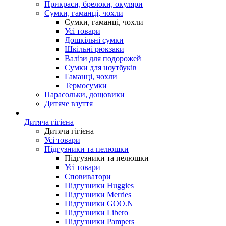
Прикраси, брелоки, окуляри
Сумки, гаманці, чохли
Сумки, гаманці, чохли
Усі товари
Дошкільні сумки
Шкільні рюкзаки
Валізи для подорожей
Сумки для ноутбуків
Гаманці, чохли
Термосумки
Парасольки, дощовики
Дитяче взуття
Дитяча гігієна
Дитяча гігієна
Усі товари
Підгузники та пелюшки
Підгузники та пелюшки
Усі товари
Сповиватори
Підгузники Huggies
Підгузники Merries
Підгузники GOO.N
Підгузники Libero
Підгузники Pampers