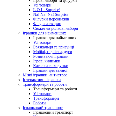
Ігрові набори та фігурки
Усі товари
L.O.L. Surprise!
Na! Na! Na! Surprise
Фігурки персонажів
Фігурки тварин
Сюжетно-рольові набори
Іграшки для найменших
Іграшки для найменших
Усі товари
Брязкальця та гризунці
Мобілі, підвіски, дуги
Розвиваючі іграшки
Ігрові килимки
Каталки та ходунки
Іграшки для ванної
М'які іграшки, антистрес
Інтерактивні іграшки
Трансформери та роботи
Трансформери та роботи
Усі товари
Трансформери
Роботи
Іграшковий транспорт
Іграшковий транспорт