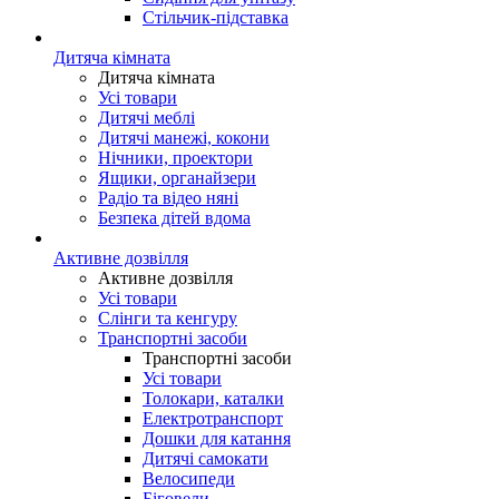
Стільчик-підставка
Дитяча кімната
Дитяча кімната
Усі товари
Дитячі меблі
Дитячі манежі, кокони
Нічники, проектори
Ящики, органайзери
Радіо та відео няні
Безпека дітей вдома
Активне дозвілля
Активне дозвілля
Усі товари
Слінги та кенгуру
Транспортні засоби
Транспортні засоби
Усі товари
Толокари, каталки
Електротранспорт
Дошки для катання
Дитячі самокати
Велосипеди
Біговели