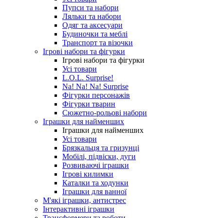
Пупси та набори
Ляльки та набори
Одяг та аксесуари
Будиночки та меблі
Транспорт та візочки
Ігрові набори та фігурки
Ігрові набори та фігурки
Усі товари
L.O.L. Surprise!
Na! Na! Na! Surprise
Фігурки персонажів
Фігурки тварин
Сюжетно-рольові набори
Іграшки для найменших
Іграшки для найменших
Усі товари
Брязкальця та гризунці
Мобілі, підвіски, дуги
Розвиваючі іграшки
Ігрові килимки
Каталки та ходунки
Іграшки для ванної
М'які іграшки, антистрес
Інтерактивні іграшки
Трансформери та роботи