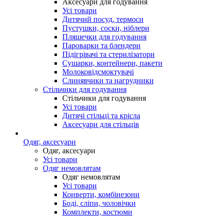
Аксесуари для годування
Усі товари
Дитячий посуд, термоси
Пустушки, соски, ніблери
Пляшечки для годування
Пароварки та блендери
Підігрівачі та стерилізатори
Сушарки, контейнери, пакети
Молоковідсмоктувачі
Слинявчики та нагрудники
Стільчики для годування
Стільчики для годування
Усі товари
Дитячі стільці та крісла
Аксесуари для стільців
Одяг, аксесуари
Одяг, аксесуари
Усі товари
Одяг немовлятам
Одяг немовлятам
Усі товари
Конверти, комбінезони
Боді, сліпи, чоловічки
Комплекти, костюми