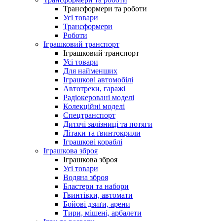
Трансформери та роботи
Усі товари
Трансформери
Роботи
Іграшковий транспорт
Іграшковий транспорт
Усі товари
Для найменших
Іграшкові автомобілі
Автотреки, гаражі
Радіокеровані моделі
Колекційні моделі
Спецтранспорт
Дитячі залізниці та потяги
Літаки та ґвинтокрили
Іграшкові кораблі
Іграшкова зброя
Іграшкова зброя
Усі товари
Водяна зброя
Бластери та набори
Гвинтівки, автомати
Бойові дзиґи, арени
Тири, мішені, арбалети