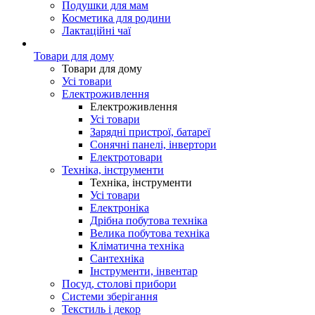
Подушки для мам
Косметика для родини
Лактаційні чаї
Товари для дому
Товари для дому
Усі товари
Електроживлення
Електроживлення
Усі товари
Зарядні пристрої, батареї
Сонячні панелі, інвертори
Електротовари
Техніка, інструменти
Техніка, інструменти
Усі товари
Електроніка
Дрібна побутова техніка
Велика побутова техніка
Кліматична техніка
Сантехніка
Інструменти, інвентар
Посуд, столові прибори
Системи зберігання
Текстиль і декор