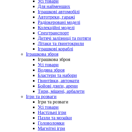
Усі товари
Для найменших
Іграшкові автомобілі
Автотреки, гаражі
Радіокеровані моделі
Колекційні моделі
Спецтранспорт
Дитячі залізниці та потяги
Літаки та ґвинтокрили
Іграшкові кораблі
Іграшкова зброя
Іграшкова зброя
Усі товари
Водяна зброя
Бластери та набори
Гвинтівки, автомати
Бойові дзиґи, арени
Тири, мішені, арбалети
Ігри та розваги
Ігри та розваги
Усі товари
Настільні ігри
Пазли та мозаїки
Головоломки
Магнітні ігри