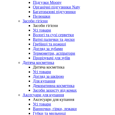
Підгузки Moony
Органічні підгузники Naty
Багаторазові підгузники
Пелюшки
Засоби гігієни
Засоби гігієни
Усі товари
Вологі та сухі серветки
Ватні палички та диски
Гребінці та ножиці
Догляд за зубами
Термометри, аспіратори
Прорізувачі для зубів
Дитяча косметика
Дитяча косметика
Усі товари
Догляд за шкірою
Для купання
Декоративна косметика
Засоби захисту від комах
Аксесуари для купання
Аксесуари для купання
Усі товари
Ванночки, гірки, лежаки
Губки та мильниці