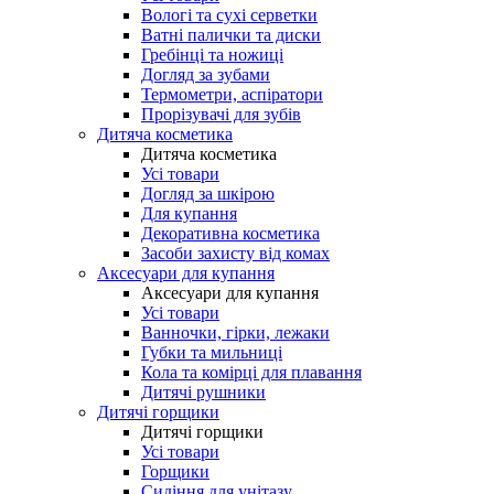
Вологі та сухі серветки
Ватні палички та диски
Гребінці та ножиці
Догляд за зубами
Термометри, аспіратори
Прорізувачі для зубів
Дитяча косметика
Дитяча косметика
Усі товари
Догляд за шкірою
Для купання
Декоративна косметика
Засоби захисту від комах
Аксесуари для купання
Аксесуари для купання
Усі товари
Ванночки, гірки, лежаки
Губки та мильниці
Кола та комірці для плавання
Дитячі рушники
Дитячі горщики
Дитячі горщики
Усі товари
Горщики
Сидіння для унітазу