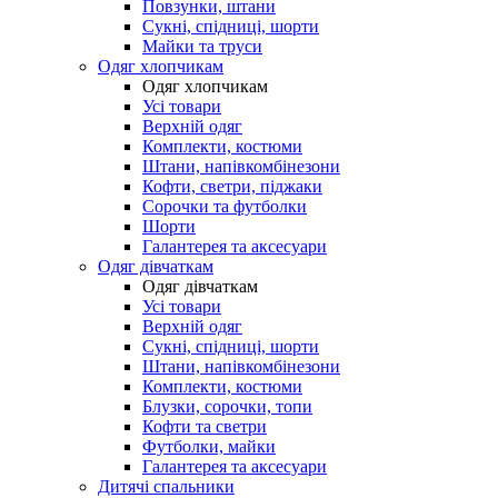
Повзунки, штани
Сукні, спідниці, шорти
Майки та труси
Одяг хлопчикам
Одяг хлопчикам
Усі товари
Верхній одяг
Комплекти, костюми
Штани, напівкомбінезони
Кофти, светри, піджаки
Сорочки та футболки
Шорти
Галантерея та аксесуари
Одяг дівчаткам
Одяг дівчаткам
Усі товари
Верхній одяг
Сукні, спідниці, шорти
Штани, напівкомбінезони
Комплекти, костюми
Блузки, сорочки, топи
Кофти та светри
Футболки, майки
Галантерея та аксесуари
Дитячі спальники