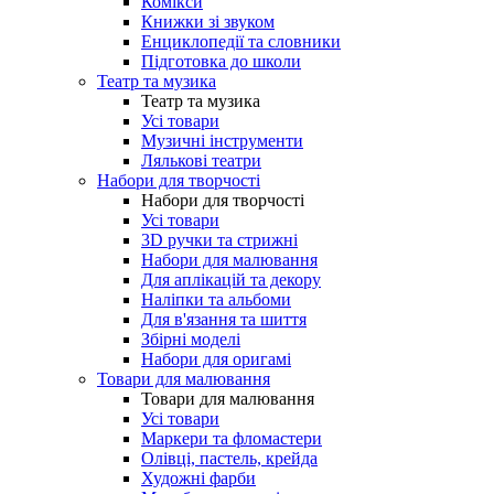
Комікси
Книжки зі звуком
Енциклопедії та словники
Підготовка до школи
Театр та музика
Театр та музика
Усі товари
Музичні інструменти
Лялькові театри
Набори для творчості
Набори для творчості
Усі товари
3D ручки та стрижні
Набори для малювання
Для аплікацій та декору
Наліпки та альбоми
Для в'язання та шиття
Збірні моделі
Набори для оригамі
Товари для малювання
Товари для малювання
Усі товари
Маркери та фломастери
Олівці, пастель, крейда
Художні фарби