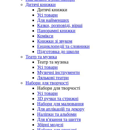
Дитячі книжки
Дитячі книжки
Усі товари
Для найменших
Казки, розповіді, вірші
Панорамні книжки
Комікси
Книжки зі звуком
Енциклопедії та словники
Підготовка до школи
Театр та музика
Театр та музика
Усі товари
Музичні інструменти
Лялькові театри
Набори для творчості
Набори для творчості
Усі товари
3D ручки та стрижні
Набори для малювання
Для аплікацій та декору
Наліпки та альбоми
Для в'язання та шиття
Збірні моделі
Набори для оригамі