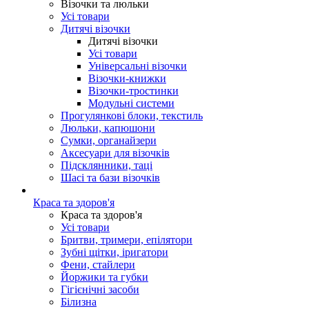
Візочки та люльки
Усі товари
Дитячі візочки
Дитячі візочки
Усі товари
Універсальні візочки
Візочки-книжки
Візочки-тростинки
Модульні системи
Прогулянкові блоки, текстиль
Люльки, капюшони
Сумки, органайзери
Аксесуари для візочків
Підсклянники, таці
Шасі та бази візочків
Краса та здоров'я
Краса та здоров'я
Усі товари
Бритви, тримери, епілятори
Зубні щітки, іригатори
Фени, стайлери
Йоржики та губки
Гігієнічні засоби
Білизна