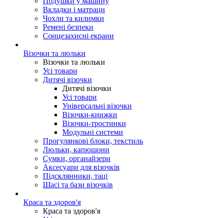
Подушки у машину
Вкладки і матраци
Чохли та килимки
Ремені безпеки
Сонцезахисні екрани
Візочки та люльки
Візочки та люльки
Усі товари
Дитячі візочки
Дитячі візочки
Усі товари
Універсальні візочки
Візочки-книжки
Візочки-тростинки
Модульні системи
Прогулянкові блоки, текстиль
Люльки, капюшони
Сумки, органайзери
Аксесуари для візочків
Підсклянники, таці
Шасі та бази візочків
Краса та здоров'я
Краса та здоров'я