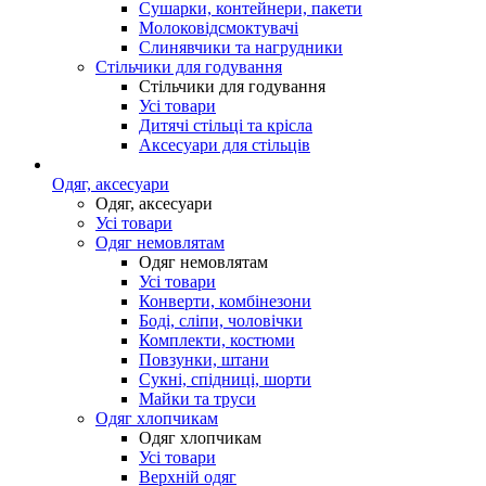
Сушарки, контейнери, пакети
Молоковідсмоктувачі
Слинявчики та нагрудники
Стільчики для годування
Стільчики для годування
Усі товари
Дитячі стільці та крісла
Аксесуари для стільців
Одяг, аксесуари
Одяг, аксесуари
Усі товари
Одяг немовлятам
Одяг немовлятам
Усі товари
Конверти, комбінезони
Боді, сліпи, чоловічки
Комплекти, костюми
Повзунки, штани
Сукні, спідниці, шорти
Майки та труси
Одяг хлопчикам
Одяг хлопчикам
Усі товари
Верхній одяг