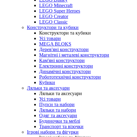
LEGO Minecraft
LEGO Super Heroes
LEGO Creator
LEGO Classic
Конструктори та кубики
Конструктори та кубики
Усі товари
MEGA BLOKS
Дерев'яні конструктори
Магнітні і металеві конструктори
Кам'яні конструктори
Електронні конструктори
Динамічні конструктори
Робототехнічні конструктори
Кубики
Ляльки та аксесуари
Ляльки та аксесуари
Усі товари
Пупси та набори
Ляльки та набори
Одяг та аксесуари
Будиночки та меблі
Транспорт та візочки
Ігрові набори та фігурки