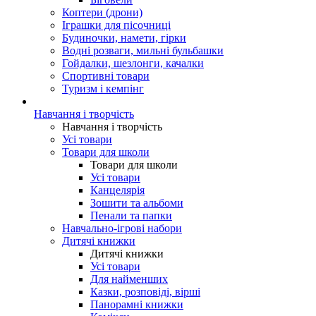
Коптери (дрони)
Іграшки для пісочниці
Будиночки, намети, гірки
Водні розваги, мильні бульбашки
Гойдалки, шезлонги, качалки
Спортивні товари
Туризм і кемпінг
Навчання і творчість
Навчання і творчість
Усі товари
Товари для школи
Товари для школи
Усі товари
Канцелярія
Зошити та альбоми
Пенали та папки
Навчально-ігрові набори
Дитячі книжки
Дитячі книжки
Усі товари
Для найменших
Казки, розповіді, вірші
Панорамні книжки