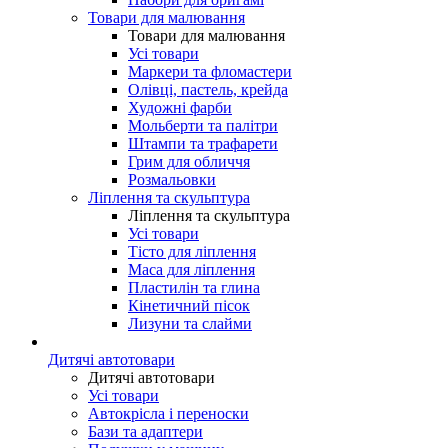
Товари для малювання
Товари для малювання
Усі товари
Маркери та фломастери
Олівці, пастель, крейда
Художні фарби
Мольберти та палітри
Штампи та трафарети
Грим для обличчя
Розмальовки
Ліплення та скульптура
Ліплення та скульптура
Усі товари
Тісто для ліплення
Маса для ліплення
Пластилін та глина
Кінетичний пісок
Лизуни та слайми
Дитячі автотовари
Дитячі автотовари
Усі товари
Автокрісла і переноски
Бази та адаптери