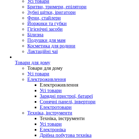
Усі товари
Бритви, тримери, епілятори
Зубні щітки, іригатори
Фени, стайлери
Йоржики та губки
Гігієнічні засоби
Білизна
Подушки для мам
Косметика для родини
Лактаційні чаї
Товари для дому
Товари для дому
Усі товари
Електроживлення
Електроживлення
Усі товари
Зарядні пристрої, батареї
Сонячні панелі, інвертори
Електротовари
Техніка, інструменти
Техніка, інструменти
Усі товари
Електроніка
Дрібна побутова техніка