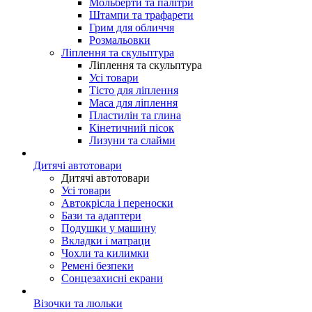
Мольберти та палітри
Штампи та трафарети
Грим для обличчя
Розмальовки
Ліплення та скульптура
Ліплення та скульптура
Усі товари
Тісто для ліплення
Маса для ліплення
Пластилін та глина
Кінетичний пісок
Лизуни та слайми
Дитячі автотовари
Дитячі автотовари
Усі товари
Автокрісла і переноски
Бази та адаптери
Подушки у машину
Вкладки і матраци
Чохли та килимки
Ремені безпеки
Сонцезахисні екрани
Візочки та люльки