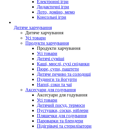
Електронні ігри
Дидактичні ігри
Лото, доміно, мемо
Консольні ігри
Дитяче харчування
Дитяче харчування
Усі товари
Продукти харчування
Продукти харчування
Усі товари
Дитячі суміші
Каші, мюслі, сухі сніданки
Пюре, супи, паштети
Дитяче печиво та солодощі
Пудинги та йогурти
Напої, соки та чаї
Аксесуари для годування
Аксесуари для годування
Усі товари
Дитячий посуд, термоси
Пустушки, соски, ніблери
Пляшечки для годування
Пароварки та блендери
Підігрівачі та стерилізатори