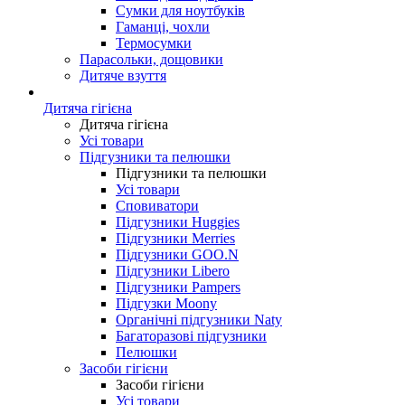
Сумки для ноутбуків
Гаманці, чохли
Термосумки
Парасольки, дощовики
Дитяче взуття
Дитяча гігієна
Дитяча гігієна
Усі товари
Підгузники та пелюшки
Підгузники та пелюшки
Усі товари
Сповиватори
Підгузники Huggies
Підгузники Merries
Підгузники GOO.N
Підгузники Libero
Підгузники Pampers
Підгузки Moony
Органічні підгузники Naty
Багаторазові підгузники
Пелюшки
Засоби гігієни
Засоби гігієни
Усі товари