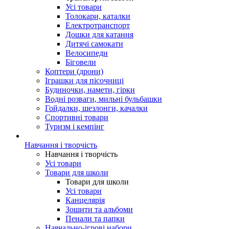
Усі товари
Толокари, каталки
Електротранспорт
Дошки для катання
Дитячі самокати
Велосипеди
Біговели
Коптери (дрони)
Іграшки для пісочниці
Будиночки, намети, гірки
Водні розваги, мильні бульбашки
Гойдалки, шезлонги, качалки
Спортивні товари
Туризм і кемпінг
Навчання і творчість
Навчання і творчість
Усі товари
Товари для школи
Товари для школи
Усі товари
Канцелярія
Зошити та альбоми
Пенали та папки
Навчально-ігрові набори