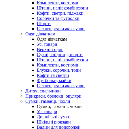
Комплекти, костюми
Штани, напівкомбінезони
Кофти, светри, піджаки
Сорочки та футболки
Шорти
Галантерея та аксесуари
Одяг дівчаткам
Одяг дівчаткам
Усі товари
Верхній одяг
Сукні, спідниці, шорти
Штани, напівкомбінезони
Комплекти, костюми
Блузки, сорочки, топи
Кофти та светри
Футболки, майки
Галантерея та аксесуари
Дитячі спальники
Прикраси, брелоки, окуляри
Сумки, гаманці, чохли
Сумки, гаманці, чохли
Усі товари
Дошкільні сумки
Шкільні рюкзаки
Валізи для подорожей