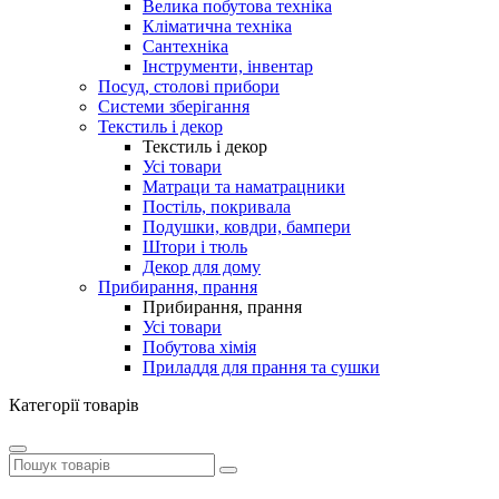
Велика побутова техніка
Кліматична техніка
Сантехніка
Інструменти, інвентар
Посуд, столові прибори
Системи зберігання
Текстиль і декор
Текстиль і декор
Усі товари
Матраци та наматрацники
Постіль, покривала
Подушки, ковдри, бампери
Штори і тюль
Декор для дому
Прибирання, прання
Прибирання, прання
Усі товари
Побутова хімія
Приладдя для прання та сушки
Категорії товарів