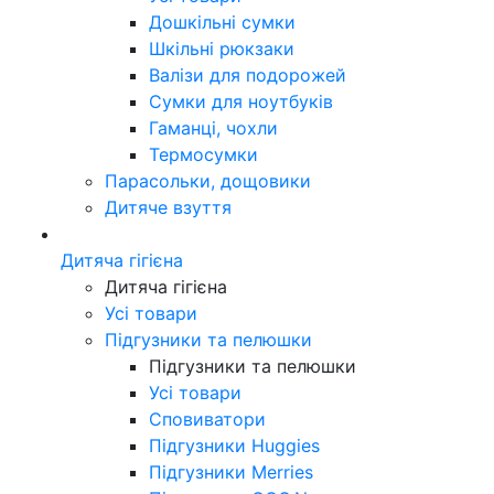
Дошкільні сумки
Шкільні рюкзаки
Валізи для подорожей
Сумки для ноутбуків
Гаманці, чохли
Термосумки
Парасольки, дощовики
Дитяче взуття
Дитяча гігієна
Дитяча гігієна
Усі товари
Підгузники та пелюшки
Підгузники та пелюшки
Усі товари
Сповиватори
Підгузники Huggies
Підгузники Merries