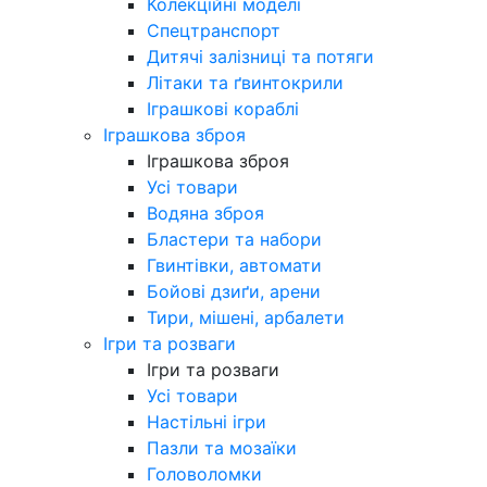
Колекційні моделі
Спецтранспорт
Дитячі залізниці та потяги
Літаки та ґвинтокрили
Іграшкові кораблі
Іграшкова зброя
Іграшкова зброя
Усі товари
Водяна зброя
Бластери та набори
Гвинтівки, автомати
Бойові дзиґи, арени
Тири, мішені, арбалети
Ігри та розваги
Ігри та розваги
Усі товари
Настільні ігри
Пазли та мозаїки
Головоломки