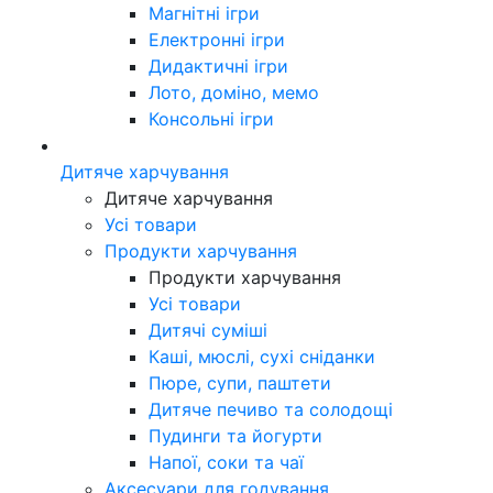
Магнітні ігри
Електронні ігри
Дидактичні ігри
Лото, доміно, мемо
Консольні ігри
Дитяче харчування
Дитяче харчування
Усі товари
Продукти харчування
Продукти харчування
Усі товари
Дитячі суміші
Каші, мюслі, сухі сніданки
Пюре, супи, паштети
Дитяче печиво та солодощі
Пудинги та йогурти
Напої, соки та чаї
Аксесуари для годування