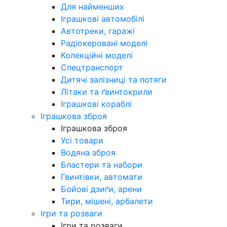
Для найменших
Іграшкові автомобілі
Автотреки, гаражі
Радіокеровані моделі
Колекційні моделі
Спецтранспорт
Дитячі залізниці та потяги
Літаки та ґвинтокрили
Іграшкові кораблі
Іграшкова зброя
Іграшкова зброя
Усі товари
Водяна зброя
Бластери та набори
Гвинтівки, автомати
Бойові дзиґи, арени
Тири, мішені, арбалети
Ігри та розваги
Ігри та розваги