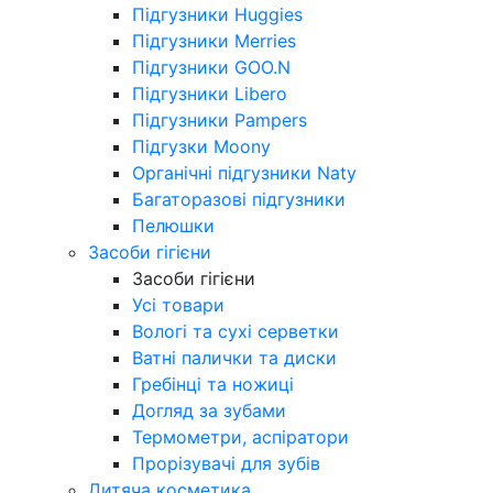
Підгузники Huggies
Підгузники Merries
Підгузники GOO.N
Підгузники Libero
Підгузники Pampers
Підгузки Moony
Органічні підгузники Naty
Багаторазові підгузники
Пелюшки
Засоби гігієни
Засоби гігієни
Усі товари
Вологі та сухі серветки
Ватні палички та диски
Гребінці та ножиці
Догляд за зубами
Термометри, аспіратори
Прорізувачі для зубів
Дитяча косметика