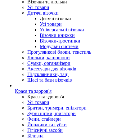
Візочки та люльки
Усі товари
Дитячі візочки
Дитячі візочки
Усі товари
Універсальні візочки
Візочки-книжки
Візочки-тростинки
Модульні системи
Прогулянкові блоки, текстиль
Люльки, капюшони
Сумки, органайзери
Аксесуари для візочків
Підсклянники, таці
Шасі та бази візочків
Краса та здоров'я
Краса та здоров'я
Усі товари
Бритви, тримери, епілятори
Зубні щітки, іригатори
Фени, стайлери
Йоржики та губки
Гігієнічні засоби
Білизна