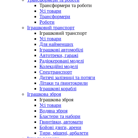
Трансформери та роботи
Усі товари
Трансформери
Роботи
Іграшковий транспорт
Іграшковий транспорт
Усі товари
Для найменших
Іграшкові автомобілі
Автотреки, гаражі
Радіокеровані моделі
Колекційні моделі
Спецтранспорт
Дитячі залізниці та потяги
Літаки та ґвинтокрили
Іграшкові кораблі
Іграшкова зброя
Іграшкова зброя
Усі товари
Водяна зброя
Бластери та набори
Гвинтівки, автомати
Бойові дзиґи, арени
Тири, мішені, арбалети