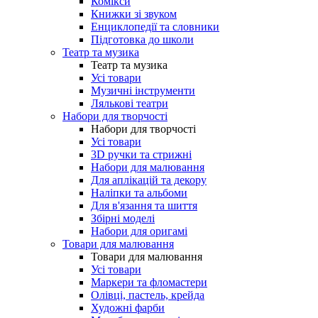
Комікси
Книжки зі звуком
Енциклопедії та словники
Підготовка до школи
Театр та музика
Театр та музика
Усі товари
Музичні інструменти
Лялькові театри
Набори для творчості
Набори для творчості
Усі товари
3D ручки та стрижні
Набори для малювання
Для аплікацій та декору
Наліпки та альбоми
Для в'язання та шиття
Збірні моделі
Набори для оригамі
Товари для малювання
Товари для малювання
Усі товари
Маркери та фломастери
Олівці, пастель, крейда
Художні фарби