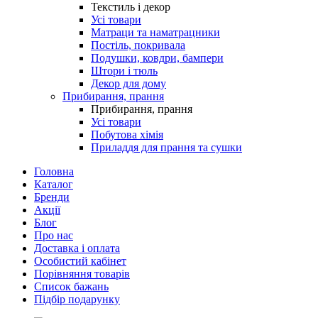
Текстиль і декор
Усі товари
Матраци та наматрацники
Постіль, покривала
Подушки, ковдри, бампери
Штори і тюль
Декор для дому
Прибирання, прання
Прибирання, прання
Усі товари
Побутова хімія
Приладдя для прання та сушки
Головна
Каталог
Бренди
Акції
Блог
Про нас
Доставка і оплата
Особистий кабінет
Порівняння товарів
Список бажань
Підбір подарунку