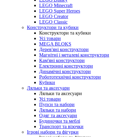
LEGO Minecraft
LEGO Super Heroes
LEGO Creator
LEGO Classic
Конструктори та кубики
Конструктори та кубики
Усі товари
MEGA BLOKS
Дерев'яні конструктори
Магнітні і металеві конструктори
Кам'яні конструктори
Електронні конструктори
Динамічні конструктори
Робототехнічні конструктори
Кубики
Ляльки та аксесуари
Ляльки та аксесуари
Усі товари
Пупси та набори
Ляльки та набори
Одяг та аксесуари
Будиночки та меблі
Транспорт та візочки
Ігрові набори та фігурки