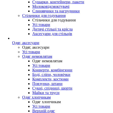
Сушарки, контейнери, пакети
Молоковідсмоктувачі
Слинявчики та нагрудники
Стільчики для годування
Стільчики для годування
Усі товари
Дитячі стільці та крісла
Аксесуари для стільців
Одяг, аксесуари
Одяг, аксесуари
Усі товари
Одяг немовлятам
Одяг немовлятам
Усі товари
Конверти, комбінезони
Боді, сліпи, чоловічки
Комплекти, костюми
Повзунки, штани
Сукні, спідниці, шорти
Майки та труси
Одяг хлопчикам
Одяг хлопчикам
Усі товари
Верхній одяг