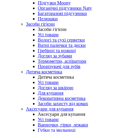
Підгузки Moony
Органічні підгузники Naty
Багаторазові підгузники
Пелюшки
Засоби гігієни
Засоби гігієни
Усі товари
Вологі та сухі серветки
Ватні палички та диски
Гребінці та ножиці
Догляд за зубами
Термометри, аспіратори
Прорізувачі для зубів
Дитяча косметика
Дитяча косметика
Усі товари
Догляд за шкірою
Для купання
Декоративна косметика
Засоби захисту від комах
Аксесуари для купання
Аксесуари для купання
Усі товари
Ванночки, гірки, лежаки
Губки та мильниці