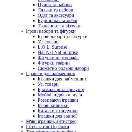
Пупси та набори
Ляльки та набори
Одяг та аксесуари
Будиночки та меблі
Транспорт та візочки
Ігрові набори та фігурки
Ігрові набори та фігурки
Усі товари
L.O.L. Surprise!
Na! Na! Na! Surprise
Фігурки персонажів
Фігурки тварин
Сюжетно-рольові набори
Іграшки для найменших
Іграшки для найменших
Усі товари
Брязкальця та гризунці
Мобілі, підвіски, дуги
Розвиваючі іграшки
Ігрові килимки
Каталки та ходунки
Іграшки для ванної
М'які іграшки, антистрес
Інтерактивні іграшки
Трансформери та роботи