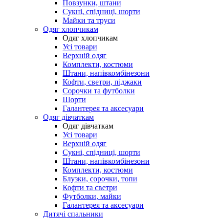
Повзунки, штани
Сукні, спідниці, шорти
Майки та труси
Одяг хлопчикам
Одяг хлопчикам
Усі товари
Верхній одяг
Комплекти, костюми
Штани, напівкомбінезони
Кофти, светри, піджаки
Сорочки та футболки
Шорти
Галантерея та аксесуари
Одяг дівчаткам
Одяг дівчаткам
Усі товари
Верхній одяг
Сукні, спідниці, шорти
Штани, напівкомбінезони
Комплекти, костюми
Блузки, сорочки, топи
Кофти та светри
Футболки, майки
Галантерея та аксесуари
Дитячі спальники