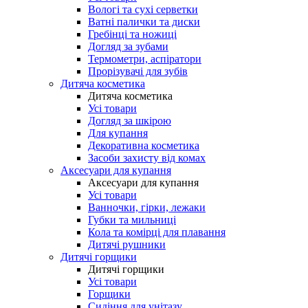
Вологі та сухі серветки
Ватні палички та диски
Гребінці та ножиці
Догляд за зубами
Термометри, аспіратори
Прорізувачі для зубів
Дитяча косметика
Дитяча косметика
Усі товари
Догляд за шкірою
Для купання
Декоративна косметика
Засоби захисту від комах
Аксесуари для купання
Аксесуари для купання
Усі товари
Ванночки, гірки, лежаки
Губки та мильниці
Кола та комірці для плавання
Дитячі рушники
Дитячі горщики
Дитячі горщики
Усі товари
Горщики
Сидіння для унітазу