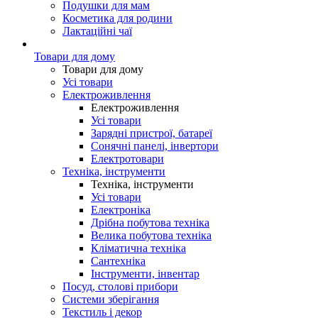
Подушки для мам
Косметика для родини
Лактаційні чаї
Товари для дому
Товари для дому
Усі товари
Електроживлення
Електроживлення
Усі товари
Зарядні пристрої, батареї
Сонячні панелі, інвертори
Електротовари
Техніка, інструменти
Техніка, інструменти
Усі товари
Електроніка
Дрібна побутова техніка
Велика побутова техніка
Кліматична техніка
Сантехніка
Інструменти, інвентар
Посуд, столові прибори
Системи зберігання
Текстиль і декор