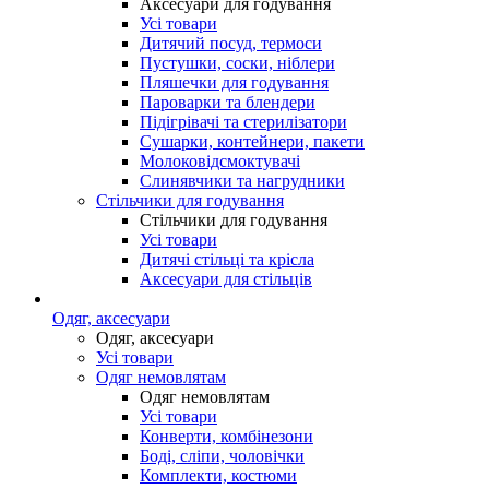
Аксесуари для годування
Усі товари
Дитячий посуд, термоси
Пустушки, соски, ніблери
Пляшечки для годування
Пароварки та блендери
Підігрівачі та стерилізатори
Сушарки, контейнери, пакети
Молоковідсмоктувачі
Слинявчики та нагрудники
Стільчики для годування
Стільчики для годування
Усі товари
Дитячі стільці та крісла
Аксесуари для стільців
Одяг, аксесуари
Одяг, аксесуари
Усі товари
Одяг немовлятам
Одяг немовлятам
Усі товари
Конверти, комбінезони
Боді, сліпи, чоловічки
Комплекти, костюми