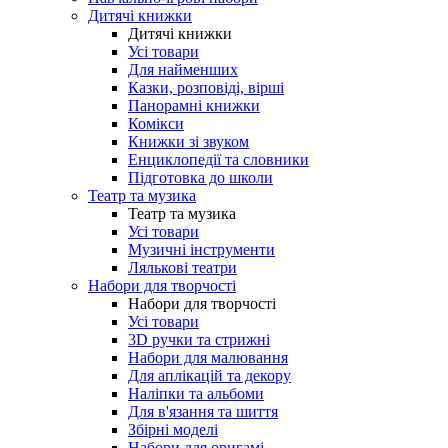
Дитячі книжки
Дитячі книжки
Усі товари
Для найменших
Казки, розповіді, вірші
Панорамні книжки
Комікси
Книжки зі звуком
Енциклопедії та словники
Підготовка до школи
Театр та музика
Театр та музика
Усі товари
Музичні інструменти
Лялькові театри
Набори для творчості
Набори для творчості
Усі товари
3D ручки та стрижні
Набори для малювання
Для аплікацій та декору
Наліпки та альбоми
Для в'язання та шиття
Збірні моделі
Набори для оригамі