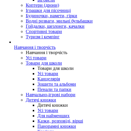
Коптери (дрони)
Іграшки для пісочниці
Будиночки, намети, гірки
Водні розваги, мильні бульбашки
Гойдалки, шезлонги, качалки
Спортивні товари
Туризм і кемпінг
Навчання і творчість
Навчання і творчість
Усі товари
Товари для школи
Товари для школи
Усі товари
Канцелярія
Зошити та альбоми
Пенали та папки
Навчально-ігрові набори
Дитячі книжки
Дитячі книжки
Усі товари
Для найменших
Казки, розповіді, вірші
Панорамні книжки