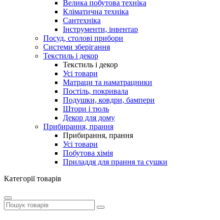
Велика побутова техніка
Кліматична техніка
Сантехніка
Інструменти, інвентар
Посуд, столові прибори
Системи зберігання
Текстиль і декор
Текстиль і декор
Усі товари
Матраци та наматрацники
Постіль, покривала
Подушки, ковдри, бампери
Штори і тюль
Декор для дому
Прибирання, прання
Прибирання, прання
Усі товари
Побутова хімія
Приладдя для прання та сушки
Категорії товарів