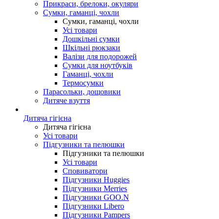
Прикраси, брелоки, окуляри
Сумки, гаманці, чохли
Сумки, гаманці, чохли
Усі товари
Дошкільні сумки
Шкільні рюкзаки
Валізи для подорожей
Сумки для ноутбуків
Гаманці, чохли
Термосумки
Парасольки, дощовики
Дитяче взуття
Дитяча гігієна
Дитяча гігієна
Усі товари
Підгузники та пелюшки
Підгузники та пелюшки
Усі товари
Сповиватори
Підгузники Huggies
Підгузники Merries
Підгузники GOO.N
Підгузники Libero
Підгузники Pampers