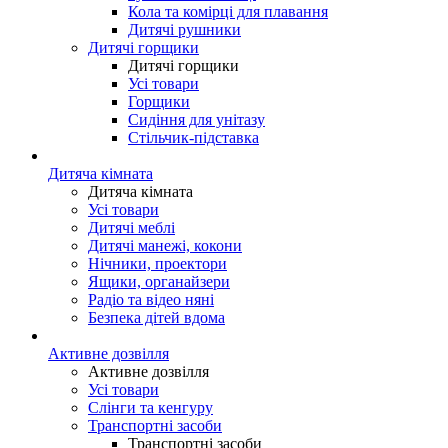
Кола та комірці для плавання
Дитячі рушники
Дитячі горщики
Дитячі горщики
Усі товари
Горщики
Сидіння для унітазу
Стільчик-підставка
Дитяча кімната
Дитяча кімната
Усі товари
Дитячі меблі
Дитячі манежі, кокони
Нічники, проектори
Ящики, органайзери
Радіо та відео няні
Безпека дітей вдома
Активне дозвілля
Активне дозвілля
Усі товари
Слінги та кенгуру
Транспортні засоби
Транспортні засоби