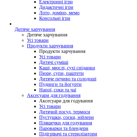
Електронні ігри
Дидактичні ігри
Лото, доміно, мемо
Консольні ігри
Дитяче харчування
Дитяче харчування
Усі товари
Продукти харчування
Продукти харчування
Усі товари
Дитячі суміші
Каші, мюслі, сухі сніданки
Пюре, супи, паштети
Дитяче печиво та солодощі
Пудинги та йогурти
Напої, соки та чаї
Аксесуари для годування
Аксесуари для годування
Усі товари
Дитячий посуд, термоси
Пустушки, соски, ніблери
Пляшечки для годування
Пароварки та блендери
Підігрівачі та стерилізатори