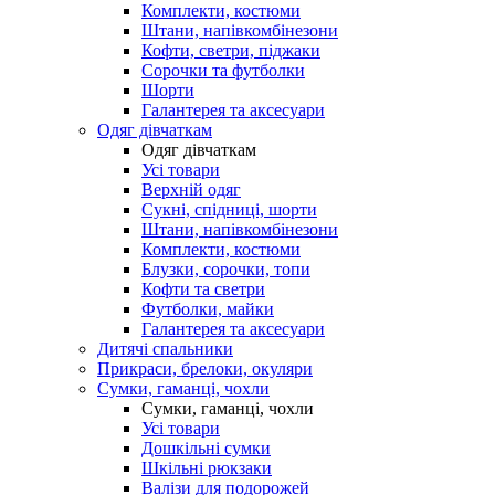
Комплекти, костюми
Штани, напівкомбінезони
Кофти, светри, піджаки
Сорочки та футболки
Шорти
Галантерея та аксесуари
Одяг дівчаткам
Одяг дівчаткам
Усі товари
Верхній одяг
Сукні, спідниці, шорти
Штани, напівкомбінезони
Комплекти, костюми
Блузки, сорочки, топи
Кофти та светри
Футболки, майки
Галантерея та аксесуари
Дитячі спальники
Прикраси, брелоки, окуляри
Сумки, гаманці, чохли
Сумки, гаманці, чохли
Усі товари
Дошкільні сумки
Шкільні рюкзаки
Валізи для подорожей