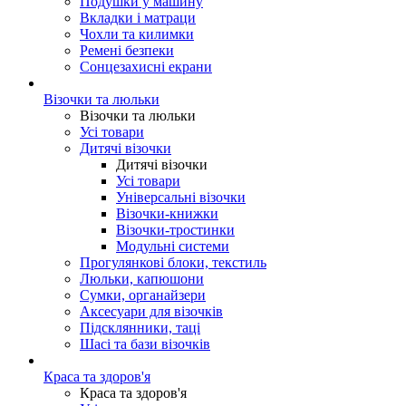
Подушки у машину
Вкладки і матраци
Чохли та килимки
Ремені безпеки
Сонцезахисні екрани
Візочки та люльки
Візочки та люльки
Усі товари
Дитячі візочки
Дитячі візочки
Усі товари
Універсальні візочки
Візочки-книжки
Візочки-тростинки
Модульні системи
Прогулянкові блоки, текстиль
Люльки, капюшони
Сумки, органайзери
Аксесуари для візочків
Підсклянники, таці
Шасі та бази візочків
Краса та здоров'я
Краса та здоров'я