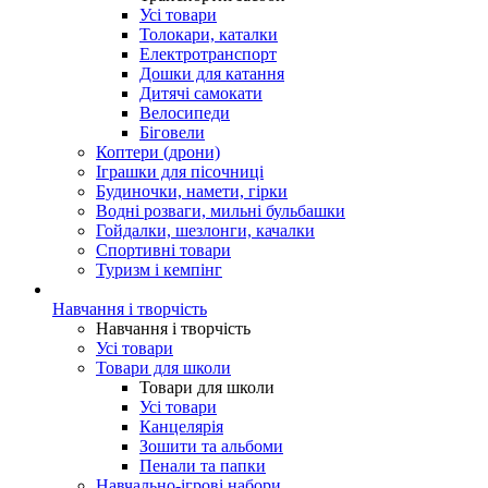
Усі товари
Толокари, каталки
Електротранспорт
Дошки для катання
Дитячі самокати
Велосипеди
Біговели
Коптери (дрони)
Іграшки для пісочниці
Будиночки, намети, гірки
Водні розваги, мильні бульбашки
Гойдалки, шезлонги, качалки
Спортивні товари
Туризм і кемпінг
Навчання і творчість
Навчання і творчість
Усі товари
Товари для школи
Товари для школи
Усі товари
Канцелярія
Зошити та альбоми
Пенали та папки
Навчально-ігрові набори