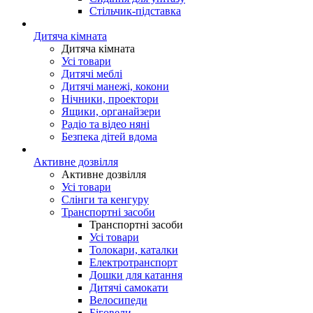
Стільчик-підставка
Дитяча кімната
Дитяча кімната
Усі товари
Дитячі меблі
Дитячі манежі, кокони
Нічники, проектори
Ящики, органайзери
Радіо та відео няні
Безпека дітей вдома
Активне дозвілля
Активне дозвілля
Усі товари
Слінги та кенгуру
Транспортні засоби
Транспортні засоби
Усі товари
Толокари, каталки
Електротранспорт
Дошки для катання
Дитячі самокати
Велосипеди
Біговели