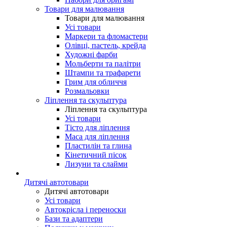
Товари для малювання
Товари для малювання
Усі товари
Маркери та фломастери
Олівці, пастель, крейда
Художні фарби
Мольберти та палітри
Штампи та трафарети
Грим для обличчя
Розмальовки
Ліплення та скульптура
Ліплення та скульптура
Усі товари
Тісто для ліплення
Маса для ліплення
Пластилін та глина
Кінетичний пісок
Лизуни та слайми
Дитячі автотовари
Дитячі автотовари
Усі товари
Автокрісла і переноски
Бази та адаптери