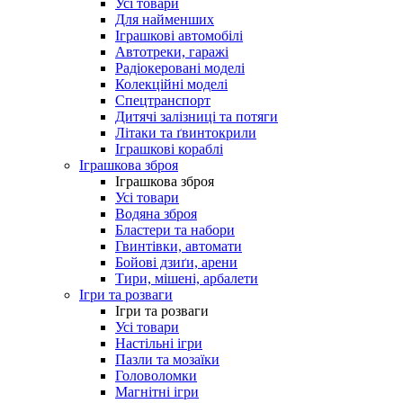
Усі товари
Для найменших
Іграшкові автомобілі
Автотреки, гаражі
Радіокеровані моделі
Колекційні моделі
Спецтранспорт
Дитячі залізниці та потяги
Літаки та ґвинтокрили
Іграшкові кораблі
Іграшкова зброя
Іграшкова зброя
Усі товари
Водяна зброя
Бластери та набори
Гвинтівки, автомати
Бойові дзиґи, арени
Тири, мішені, арбалети
Ігри та розваги
Ігри та розваги
Усі товари
Настільні ігри
Пазли та мозаїки
Головоломки
Магнітні ігри