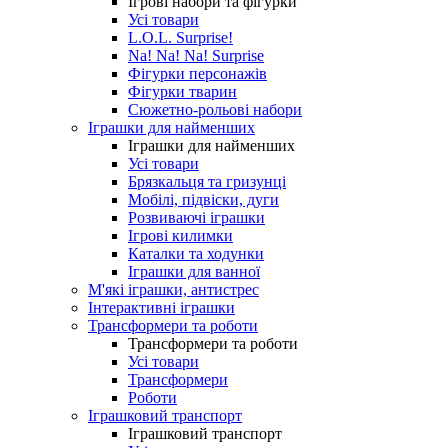
Ігрові набори та фігурки
Усі товари
L.O.L. Surprise!
Na! Na! Na! Surprise
Фігурки персонажів
Фігурки тварин
Сюжетно-рольові набори
Іграшки для найменших
Іграшки для найменших
Усі товари
Брязкальця та гризунці
Мобілі, підвіски, дуги
Розвиваючі іграшки
Ігрові килимки
Каталки та ходунки
Іграшки для ванної
М'які іграшки, антистрес
Інтерактивні іграшки
Трансформери та роботи
Трансформери та роботи
Усі товари
Трансформери
Роботи
Іграшковий транспорт
Іграшковий транспорт