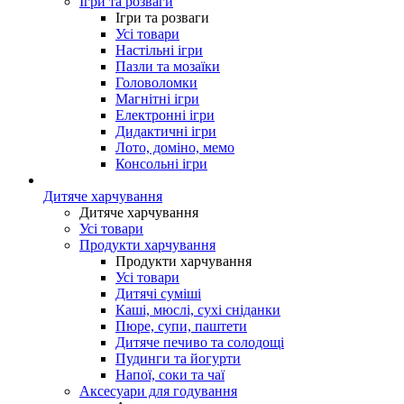
Ігри та розваги
Ігри та розваги
Усі товари
Настільні ігри
Пазли та мозаїки
Головоломки
Магнітні ігри
Електронні ігри
Дидактичні ігри
Лото, доміно, мемо
Консольні ігри
Дитяче харчування
Дитяче харчування
Усі товари
Продукти харчування
Продукти харчування
Усі товари
Дитячі суміші
Каші, мюслі, сухі сніданки
Пюре, супи, паштети
Дитяче печиво та солодощі
Пудинги та йогурти
Напої, соки та чаї
Аксесуари для годування