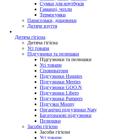
Сумки для ноутбуків
Гаманці, чохли
Термосумки
Парасольки, дощовики
Дитяче взуття
Дитяча гігієна
Дитяча гігієна
Усі товари
Підгузники та пелюшки
Підгузники та пелюшки
Усі товари
Сповиватори
Підгузники Huggies
Підгузники Merries
Підгузники GOO.N
Підгузники Libero
Підгузники Pampers
Підгузки Moony
Органічні підгузники Naty
Багаторазові підгузники
Пелюшки
Засоби гігієни
Засоби гігієни
Усі товари