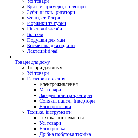
Усі товари
Бритви, тримери, епілятори
Зубні щітки, іригатори
Фени, стайлери
Йоржики та губки
Гігієнічні засоби
Білизна
Подушки для мам
Косметика для родини
Лактаційні чаї
Товари для дому
Товари для дому
Усі товари
Електроживлення
Електроживлення
Усі товари
Зарядні пристрої, батареї
Сонячні панелі, інвертори
Електротовари
Техніка, інструменти
Техніка, інструменти
Усі товари
Електроніка
Дрібна побутова техніка