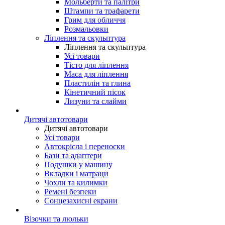
Мольберти та палітри
Штампи та трафарети
Грим для обличчя
Розмальовки
Ліплення та скульптура
Ліплення та скульптура
Усі товари
Тісто для ліплення
Маса для ліплення
Пластилін та глина
Кінетичний пісок
Лизуни та слайми
Дитячі автотовари
Дитячі автотовари
Усі товари
Автокрісла і переноски
Бази та адаптери
Подушки у машину
Вкладки і матраци
Чохли та килимки
Ремені безпеки
Сонцезахисні екрани
Візочки та люльки