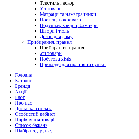
Текстиль і декор
Усі товари
Матраци та наматрацники
Постіль, покривала
Подушки, ковдри, бампери
Штори і тюль
Декор для дому
Прибирання, прання
Прибирання, прання
Усі товари
Побутова хімія
Приладдя для прання та сушки
Головна
Каталог
Бренди
Акції
Блог
Про нас
Доставка і оплата
Особистий кабінет
Порівняння товарів
Список бажань
Підбір подарунку