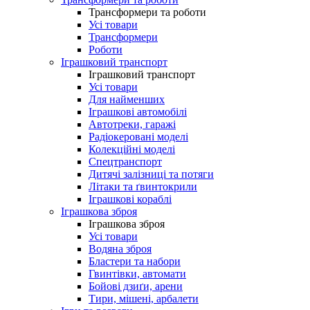
Трансформери та роботи
Усі товари
Трансформери
Роботи
Іграшковий транспорт
Іграшковий транспорт
Усі товари
Для найменших
Іграшкові автомобілі
Автотреки, гаражі
Радіокеровані моделі
Колекційні моделі
Спецтранспорт
Дитячі залізниці та потяги
Літаки та ґвинтокрили
Іграшкові кораблі
Іграшкова зброя
Іграшкова зброя
Усі товари
Водяна зброя
Бластери та набори
Гвинтівки, автомати
Бойові дзиґи, арени
Тири, мішені, арбалети