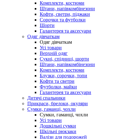
Комплекти, костюми
Штани, напівкомбінезони
Кофти, светри, піджаки
Сорочки та футболки
Шорти
Галантерея та аксесуари
Одяг дівчаткам
Одяг дівчаткам
Усі товари
Верхній одяг
Сукні, спідниці, шорти
Штани, напівкомбінезони
Комплекти, костюми
Блузки, сорочки, топи
Кофти та светри
Футболки, майки
Галантерея та аксесуари
Дитячі спальники
Прикраси, брелоки, окуляри
Сумки, гаманці, чохли
Сумки, гаманці, чохли
Усі товари
Дошкільні сумки
Шкільні рюкзаки
Валізи для подорожей