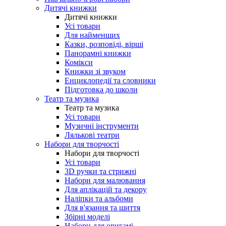
Дитячі книжки
Дитячі книжки
Усі товари
Для найменших
Казки, розповіді, вірші
Панорамні книжки
Комікси
Книжки зі звуком
Енциклопедії та словники
Підготовка до школи
Театр та музика
Театр та музика
Усі товари
Музичні інструменти
Лялькові театри
Набори для творчості
Набори для творчості
Усі товари
3D ручки та стрижні
Набори для малювання
Для аплікацій та декору
Наліпки та альбоми
Для в'язання та шиття
Збірні моделі
Набори для оригамі