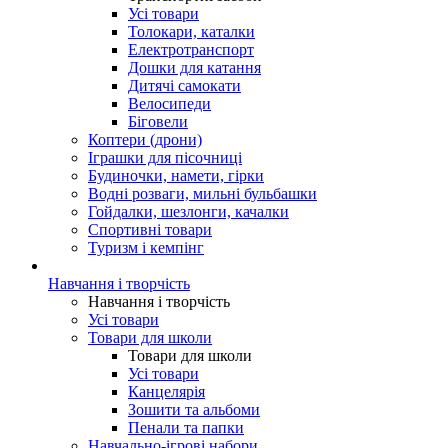
Усі товари
Толокари, каталки
Електротранспорт
Дошки для катання
Дитячі самокати
Велосипеди
Біговели
Коптери (дрони)
Іграшки для пісочниці
Будиночки, намети, гірки
Водні розваги, мильні бульбашки
Гойдалки, шезлонги, качалки
Спортивні товари
Туризм і кемпінг
Навчання і творчість
Навчання і творчість
Усі товари
Товари для школи
Товари для школи
Усі товари
Канцелярія
Зошити та альбоми
Пенали та папки
Навчально-ігрові набори