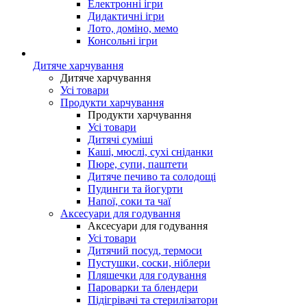
Електронні ігри
Дидактичні ігри
Лото, доміно, мемо
Консольні ігри
Дитяче харчування
Дитяче харчування
Усі товари
Продукти харчування
Продукти харчування
Усі товари
Дитячі суміші
Каші, мюслі, сухі сніданки
Пюре, супи, паштети
Дитяче печиво та солодощі
Пудинги та йогурти
Напої, соки та чаї
Аксесуари для годування
Аксесуари для годування
Усі товари
Дитячий посуд, термоси
Пустушки, соски, ніблери
Пляшечки для годування
Пароварки та блендери
Підігрівачі та стерилізатори