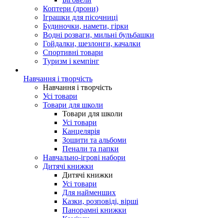
Коптери (дрони)
Іграшки для пісочниці
Будиночки, намети, гірки
Водні розваги, мильні бульбашки
Гойдалки, шезлонги, качалки
Спортивні товари
Туризм і кемпінг
Навчання і творчість
Навчання і творчість
Усі товари
Товари для школи
Товари для школи
Усі товари
Канцелярія
Зошити та альбоми
Пенали та папки
Навчально-ігрові набори
Дитячі книжки
Дитячі книжки
Усі товари
Для найменших
Казки, розповіді, вірші
Панорамні книжки