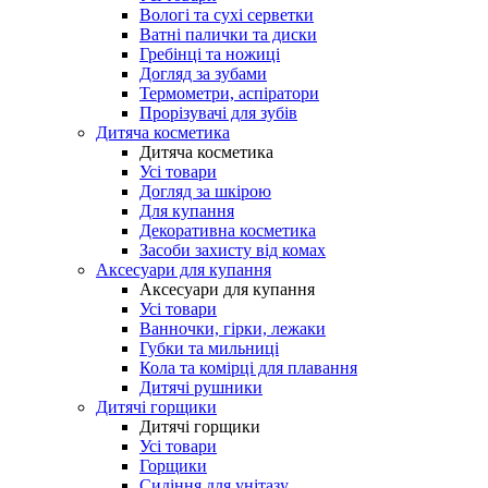
Вологі та сухі серветки
Ватні палички та диски
Гребінці та ножиці
Догляд за зубами
Термометри, аспіратори
Прорізувачі для зубів
Дитяча косметика
Дитяча косметика
Усі товари
Догляд за шкірою
Для купання
Декоративна косметика
Засоби захисту від комах
Аксесуари для купання
Аксесуари для купання
Усі товари
Ванночки, гірки, лежаки
Губки та мильниці
Кола та комірці для плавання
Дитячі рушники
Дитячі горщики
Дитячі горщики
Усі товари
Горщики
Сидіння для унітазу