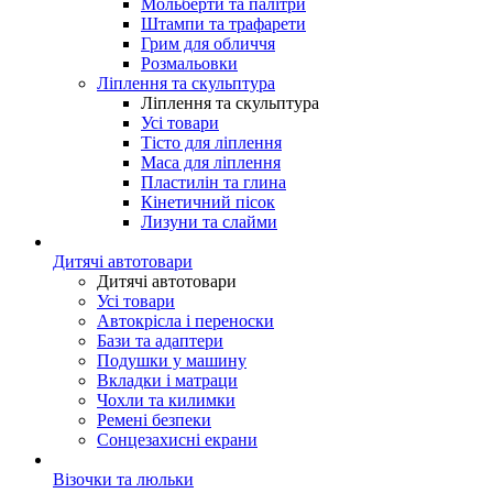
Мольберти та палітри
Штампи та трафарети
Грим для обличчя
Розмальовки
Ліплення та скульптура
Ліплення та скульптура
Усі товари
Тісто для ліплення
Маса для ліплення
Пластилін та глина
Кінетичний пісок
Лизуни та слайми
Дитячі автотовари
Дитячі автотовари
Усі товари
Автокрісла і переноски
Бази та адаптери
Подушки у машину
Вкладки і матраци
Чохли та килимки
Ремені безпеки
Сонцезахисні екрани
Візочки та люльки