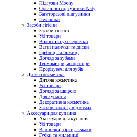
Підгузки Moony
Органічні підгузники Naty
Багаторазові підгузники
Пелюшки
Засоби гігієни
Засоби гігієни
Усі товари
Вологі та сухі серветки
Ватні палички та диски
Гребінці та ножиці
Догляд за зубами
Термометри, аспіратори
Прорізувачі для зубів
Дитяча косметика
Дитяча косметика
Усі товари
Догляд за шкірою
Для купання
Декоративна косметика
Засоби захисту від комах
Аксесуари для купання
Аксесуари для купання
Усі товари
Ванночки, гірки, лежаки
Губки та мильниці