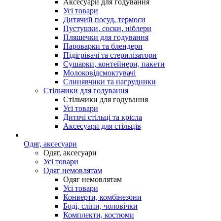
Аксесуари для годування
Усі товари
Дитячий посуд, термоси
Пустушки, соски, ніблери
Пляшечки для годування
Пароварки та блендери
Підігрівачі та стерилізатори
Сушарки, контейнери, пакети
Молоковідсмоктувачі
Слинявчики та нагрудники
Стільчики для годування
Стільчики для годування
Усі товари
Дитячі стільці та крісла
Аксесуари для стільців
Одяг, аксесуари
Одяг, аксесуари
Усі товари
Одяг немовлятам
Одяг немовлятам
Усі товари
Конверти, комбінезони
Боді, сліпи, чоловічки
Комплекти, костюми