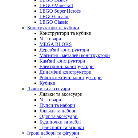
LEGO Minecraft
LEGO Super Heroes
LEGO Creator
LEGO Classic
Конструктори та кубики
Конструктори та кубики
Усі товари
MEGA BLOKS
Дерев'яні конструктори
Магнітні і металеві конструктори
Кам'яні конструктори
Електронні конструктори
Динамічні конструктори
Робототехнічні конструктори
Кубики
Ляльки та аксесуари
Ляльки та аксесуари
Усі товари
Пупси та набори
Ляльки та набори
Одяг та аксесуари
Будиночки та меблі
Транспорт та візочки
Ігрові набори та фігурки