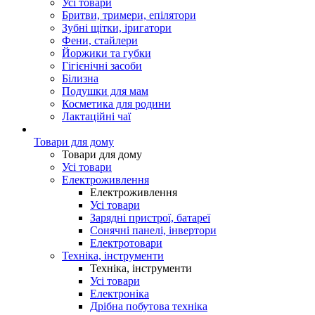
Усі товари
Бритви, тримери, епілятори
Зубні щітки, іригатори
Фени, стайлери
Йоржики та губки
Гігієнічні засоби
Білизна
Подушки для мам
Косметика для родини
Лактаційні чаї
Товари для дому
Товари для дому
Усі товари
Електроживлення
Електроживлення
Усі товари
Зарядні пристрої, батареї
Сонячні панелі, інвертори
Електротовари
Техніка, інструменти
Техніка, інструменти
Усі товари
Електроніка
Дрібна побутова техніка