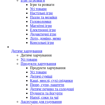
Ігри та розваги
Ігри та розваги
Усі товари
Настільні ігри
Пазли та мозаїки
Головоломки
Магнітні ігри
Електронні ігри
Дидактичні ігри
Лото, доміно, мемо
Консольні ігри
Дитяче харчування
Дитяче харчування
Усі товари
Продукти харчування
Продукти харчування
Усі товари
Дитячі суміші
Каші, мюслі, сухі сніданки
Пюре, супи, паштети
Дитяче печиво та солодощі
Пудинги та йогурти
Напої, соки та чаї
Аксесуари для годування