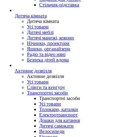
Стільчик-підставка
Дитяча кімната
Дитяча кімната
Усі товари
Дитячі меблі
Дитячі манежі, кокони
Нічники, проектори
Ящики, органайзери
Радіо та відео няні
Безпека дітей вдома
Активне дозвілля
Активне дозвілля
Усі товари
Слінги та кенгуру
Транспортні засоби
Транспортні засоби
Усі товари
Толокари, каталки
Електротранспорт
Дошки для катання
Дитячі самокати
Велосипеди
Біговели