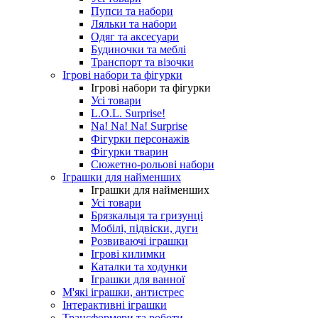
Пупси та набори
Ляльки та набори
Одяг та аксесуари
Будиночки та меблі
Транспорт та візочки
Ігрові набори та фігурки
Ігрові набори та фігурки
Усі товари
L.O.L. Surprise!
Na! Na! Na! Surprise
Фігурки персонажів
Фігурки тварин
Сюжетно-рольові набори
Іграшки для найменших
Іграшки для найменших
Усі товари
Брязкальця та гризунці
Мобілі, підвіски, дуги
Розвиваючі іграшки
Ігрові килимки
Каталки та ходунки
Іграшки для ванної
М'які іграшки, антистрес
Інтерактивні іграшки
Трансформери та роботи