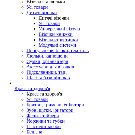
Візочки та люльки
Усі товари
Дитячі візочки
Дитячі візочки
Усі товари
Універсальні візочки
Візочки-книжки
Візочки-тростинки
Модульні системи
Прогулянкові блоки, текстиль
Люльки, капюшони
Сумки, органайзери
Аксесуари для візочків
Підсклянники, таці
Шасі та бази візочків
Краса та здоров'я
Краса та здоров'я
Усі товари
Бритви, тримери, епілятори
Зубні щітки, іригатори
Фени, стайлери
Йоржики та губки
Гігієнічні засоби
Білизна