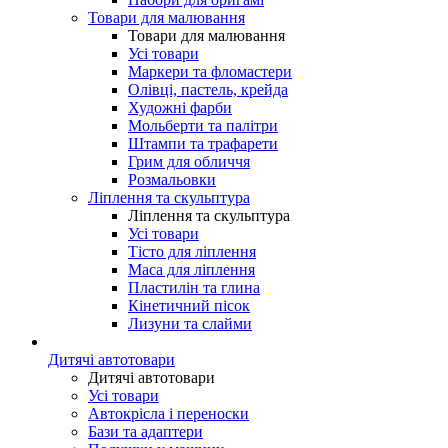
Товари для малювання
Товари для малювання
Усі товари
Маркери та фломастери
Олівці, пастель, крейда
Художні фарби
Мольберти та палітри
Штампи та трафарети
Грим для обличчя
Розмальовки
Ліплення та скульптура
Ліплення та скульптура
Усі товари
Тісто для ліплення
Маса для ліплення
Пластилін та глина
Кінетичний пісок
Лизуни та слайми
Дитячі автотовари
Дитячі автотовари
Усі товари
Автокрісла і переноски
Бази та адаптери