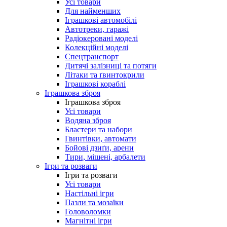
Усі товари
Для найменших
Іграшкові автомобілі
Автотреки, гаражі
Радіокеровані моделі
Колекційні моделі
Спецтранспорт
Дитячі залізниці та потяги
Літаки та ґвинтокрили
Іграшкові кораблі
Іграшкова зброя
Іграшкова зброя
Усі товари
Водяна зброя
Бластери та набори
Гвинтівки, автомати
Бойові дзиґи, арени
Тири, мішені, арбалети
Ігри та розваги
Ігри та розваги
Усі товари
Настільні ігри
Пазли та мозаїки
Головоломки
Магнітні ігри