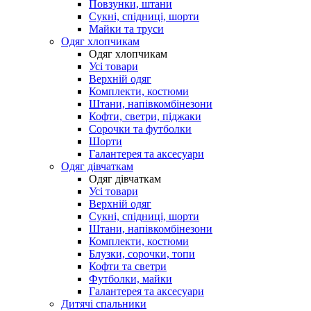
Повзунки, штани
Сукні, спідниці, шорти
Майки та труси
Одяг хлопчикам
Одяг хлопчикам
Усі товари
Верхній одяг
Комплекти, костюми
Штани, напівкомбінезони
Кофти, светри, піджаки
Сорочки та футболки
Шорти
Галантерея та аксесуари
Одяг дівчаткам
Одяг дівчаткам
Усі товари
Верхній одяг
Сукні, спідниці, шорти
Штани, напівкомбінезони
Комплекти, костюми
Блузки, сорочки, топи
Кофти та светри
Футболки, майки
Галантерея та аксесуари
Дитячі спальники