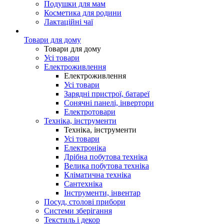
Подушки для мам
Косметика для родини
Лактаційні чаї
Товари для дому
Товари для дому
Усі товари
Електроживлення
Електроживлення
Усі товари
Зарядні пристрої, батареї
Сонячні панелі, інвертори
Електротовари
Техніка, інструменти
Техніка, інструменти
Усі товари
Електроніка
Дрібна побутова техніка
Велика побутова техніка
Кліматична техніка
Сантехніка
Інструменти, інвентар
Посуд, столові прибори
Системи зберігання
Текстиль і декор