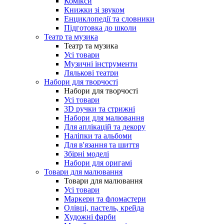
Комікси
Книжки зі звуком
Енциклопедії та словники
Підготовка до школи
Театр та музика
Театр та музика
Усі товари
Музичні інструменти
Лялькові театри
Набори для творчості
Набори для творчості
Усі товари
3D ручки та стрижні
Набори для малювання
Для аплікацій та декору
Наліпки та альбоми
Для в'язання та шиття
Збірні моделі
Набори для оригамі
Товари для малювання
Товари для малювання
Усі товари
Маркери та фломастери
Олівці, пастель, крейда
Художні фарби