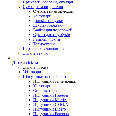
Прикраси, брелоки, окуляри
Сумки, гаманці, чохли
Сумки, гаманці, чохли
Усі товари
Дошкільні сумки
Шкільні рюкзаки
Валізи для подорожей
Сумки для ноутбуків
Гаманці, чохли
Термосумки
Парасольки, дощовики
Дитяче взуття
Дитяча гігієна
Дитяча гігієна
Усі товари
Підгузники та пелюшки
Підгузники та пелюшки
Усі товари
Сповиватори
Підгузники Huggies
Підгузники Merries
Підгузники GOO.N
Підгузники Libero
Підгузники Pampers