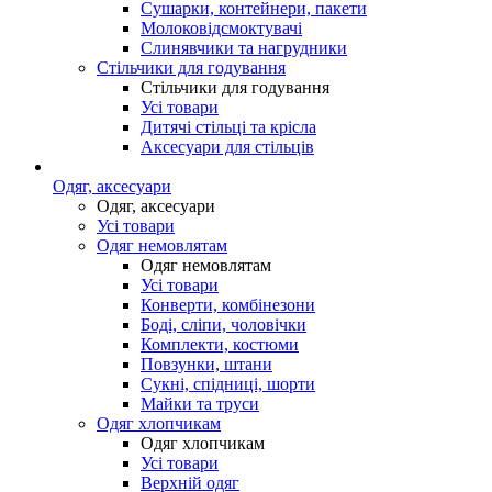
Сушарки, контейнери, пакети
Молоковідсмоктувачі
Слинявчики та нагрудники
Стільчики для годування
Стільчики для годування
Усі товари
Дитячі стільці та крісла
Аксесуари для стільців
Одяг, аксесуари
Одяг, аксесуари
Усі товари
Одяг немовлятам
Одяг немовлятам
Усі товари
Конверти, комбінезони
Боді, сліпи, чоловічки
Комплекти, костюми
Повзунки, штани
Сукні, спідниці, шорти
Майки та труси
Одяг хлопчикам
Одяг хлопчикам
Усі товари
Верхній одяг