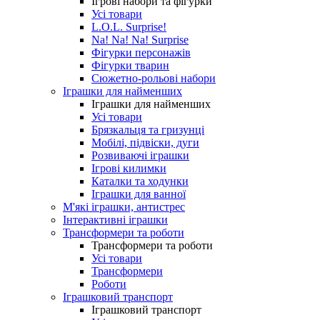
Ігрові набори та фігурки
Усі товари
L.O.L. Surprise!
Na! Na! Na! Surprise
Фігурки персонажів
Фігурки тварин
Сюжетно-рольові набори
Іграшки для найменших
Іграшки для найменших
Усі товари
Брязкальця та гризунці
Мобілі, підвіски, дуги
Розвиваючі іграшки
Ігрові килимки
Каталки та ходунки
Іграшки для ванної
М'які іграшки, антистрес
Інтерактивні іграшки
Трансформери та роботи
Трансформери та роботи
Усі товари
Трансформери
Роботи
Іграшковий транспорт
Іграшковий транспорт