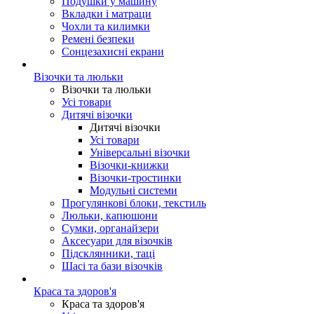
Подушки у машину
Вкладки і матраци
Чохли та килимки
Ремені безпеки
Сонцезахисні екрани
Візочки та люльки
Візочки та люльки
Усі товари
Дитячі візочки
Дитячі візочки
Усі товари
Універсальні візочки
Візочки-книжки
Візочки-тростинки
Модульні системи
Прогулянкові блоки, текстиль
Люльки, капюшони
Сумки, органайзери
Аксесуари для візочків
Підсклянники, таці
Шасі та бази візочків
Краса та здоров'я
Краса та здоров'я