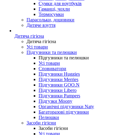
Сумки для ноутбуків
Гаманці, чохли
Термосумки
Парасольки, дощовики
Дитяче взуття
Дитяча гігієна
Дитяча гігієна
Усі товари
Підгузники та пелюшки
Підгузники та пелюшки
Усі товари
Сповиватори
Підгузники Huggies
Підгузники Merries
Підгузники GOO.N
Підгузники Libero
Підгузники Pampers
Підгузки Moony
Органічні підгузники Naty
Багаторазові підгузники
Пелюшки
Засоби гігієни
Засоби гігієни
Усі товари