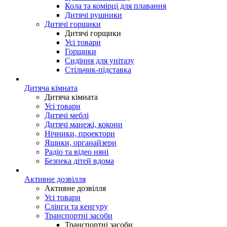
Кола та комірці для плавання
Дитячі рушники
Дитячі горщики
Дитячі горщики
Усі товари
Горщики
Сидіння для унітазу
Стільчик-підставка
Дитяча кімната
Дитяча кімната
Усі товари
Дитячі меблі
Дитячі манежі, кокони
Нічники, проектори
Ящики, органайзери
Радіо та відео няні
Безпека дітей вдома
Активне дозвілля
Активне дозвілля
Усі товари
Слінги та кенгуру
Транспортні засоби
Транспортні засоби