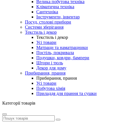
Велика побутова техніка
Кліматична техніка
Сантехніка
Інструменти, інвентар
Посуд, столові прибори
Системи зберігання
Текстиль і декор
Текстиль і декор
Усі товари
Матраци та наматрацники
Постіль, покривала
Подушки, ковдри, бампери
Штори і тюль
Декор для дому
Прибирання, прання
Прибирання, прання
Усі товари
Побутова хімія
Приладдя для прання та сушки
Категорії товарів