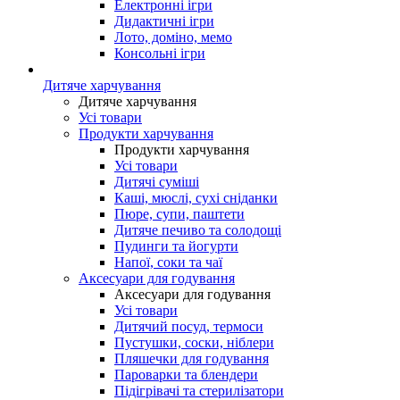
Електронні ігри
Дидактичні ігри
Лото, доміно, мемо
Консольні ігри
Дитяче харчування
Дитяче харчування
Усі товари
Продукти харчування
Продукти харчування
Усі товари
Дитячі суміші
Каші, мюслі, сухі сніданки
Пюре, супи, паштети
Дитяче печиво та солодощі
Пудинги та йогурти
Напої, соки та чаї
Аксесуари для годування
Аксесуари для годування
Усі товари
Дитячий посуд, термоси
Пустушки, соски, ніблери
Пляшечки для годування
Пароварки та блендери
Підігрівачі та стерилізатори