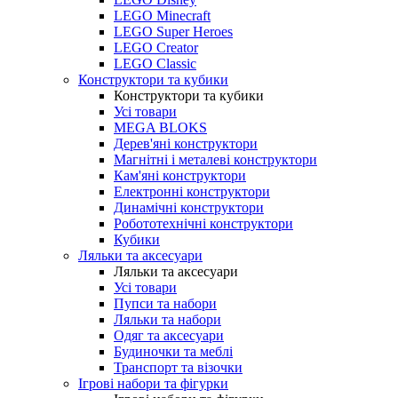
LEGO Minecraft
LEGO Super Heroes
LEGO Creator
LEGO Classic
Конструктори та кубики
Конструктори та кубики
Усі товари
MEGA BLOKS
Дерев'яні конструктори
Магнітні і металеві конструктори
Кам'яні конструктори
Електронні конструктори
Динамічні конструктори
Робототехнічні конструктори
Кубики
Ляльки та аксесуари
Ляльки та аксесуари
Усі товари
Пупси та набори
Ляльки та набори
Одяг та аксесуари
Будиночки та меблі
Транспорт та візочки
Ігрові набори та фігурки