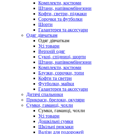
Комплекти, костюми
Штани, напівкомбінезони
Кофти, светри, піджаки
Сорочки та футболки
Шорти
Галантерея та аксесуари
Одяг дівчаткам
Одяг дівчаткам
Усі товари
Верхній одяг
Сукні, спідниці, шорти
Штани, напівкомбінезони
Комплекти, костюми
Блузки, сорочки, топи
Кофти та светри
Футболки, майки
Галантерея та аксесуари
Дитячі спальники
Прикраси, брелоки, окуляри
Сумки, гаманці, чохли
Сумки, гаманці, чохли
Усі товари
Дошкільні сумки
Шкільні рюкзаки
Валізи для подорожей