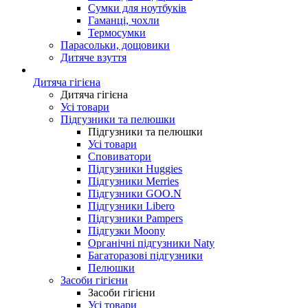
Сумки для ноутбуків
Гаманці, чохли
Термосумки
Парасольки, дощовики
Дитяче взуття
Дитяча гігієна
Дитяча гігієна
Усі товари
Підгузники та пелюшки
Підгузники та пелюшки
Усі товари
Сповиватори
Підгузники Huggies
Підгузники Merries
Підгузники GOO.N
Підгузники Libero
Підгузники Pampers
Підгузки Moony
Органічні підгузники Naty
Багаторазові підгузники
Пелюшки
Засоби гігієни
Засоби гігієни
Усі товари