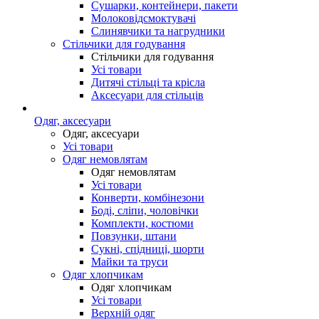
Сушарки, контейнери, пакети
Молоковідсмоктувачі
Слинявчики та нагрудники
Стільчики для годування
Стільчики для годування
Усі товари
Дитячі стільці та крісла
Аксесуари для стільців
Одяг, аксесуари
Одяг, аксесуари
Усі товари
Одяг немовлятам
Одяг немовлятам
Усі товари
Конверти, комбінезони
Боді, сліпи, чоловічки
Комплекти, костюми
Повзунки, штани
Сукні, спідниці, шорти
Майки та труси
Одяг хлопчикам
Одяг хлопчикам
Усі товари
Верхній одяг