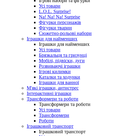
Ігрові набори та фігурки
Усі товари
L.O.L. Surprise!
Na! Na! Na! Surprise
Фігурки персонажів
Фігурки тварин
Сюжетно-рольові набори
Іграшки для найменших
Іграшки для найменших
Усі товари
Брязкальця та гризунці
Мобілі, підвіски, дуги
Розвиваючі іграшки
Ігрові килимки
Каталки та ходунки
Іграшки для ванної
М'які іграшки, антистрес
Інтерактивні іграшки
Трансформери та роботи
Трансформери та роботи
Усі товари
Трансформери
Роботи
Іграшковий транспорт
Іграшковий транспорт