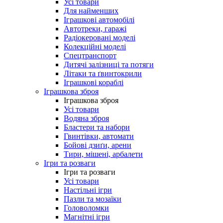
Усі товари
Для найменших
Іграшкові автомобілі
Автотреки, гаражі
Радіокеровані моделі
Колекційні моделі
Спецтранспорт
Дитячі залізниці та потяги
Літаки та ґвинтокрили
Іграшкові кораблі
Іграшкова зброя
Іграшкова зброя
Усі товари
Водяна зброя
Бластери та набори
Гвинтівки, автомати
Бойові дзиґи, арени
Тири, мішені, арбалети
Ігри та розваги
Ігри та розваги
Усі товари
Настільні ігри
Пазли та мозаїки
Головоломки
Магнітні ігри