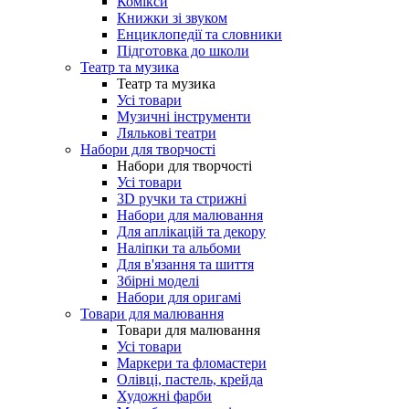
Комікси
Книжки зі звуком
Енциклопедії та словники
Підготовка до школи
Театр та музика
Театр та музика
Усі товари
Музичні інструменти
Лялькові театри
Набори для творчості
Набори для творчості
Усі товари
3D ручки та стрижні
Набори для малювання
Для аплікацій та декору
Наліпки та альбоми
Для в'язання та шиття
Збірні моделі
Набори для оригамі
Товари для малювання
Товари для малювання
Усі товари
Маркери та фломастери
Олівці, пастель, крейда
Художні фарби