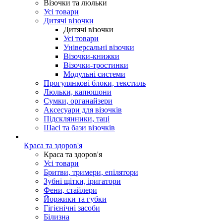
Візочки та люльки
Усі товари
Дитячі візочки
Дитячі візочки
Усі товари
Універсальні візочки
Візочки-книжки
Візочки-тростинки
Модульні системи
Прогулянкові блоки, текстиль
Люльки, капюшони
Сумки, органайзери
Аксесуари для візочків
Підсклянники, таці
Шасі та бази візочків
Краса та здоров'я
Краса та здоров'я
Усі товари
Бритви, тримери, епілятори
Зубні щітки, іригатори
Фени, стайлери
Йоржики та губки
Гігієнічні засоби
Білизна