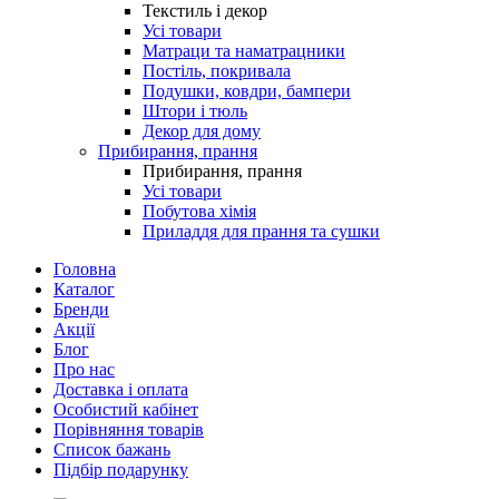
Текстиль і декор
Усі товари
Матраци та наматрацники
Постіль, покривала
Подушки, ковдри, бампери
Штори і тюль
Декор для дому
Прибирання, прання
Прибирання, прання
Усі товари
Побутова хімія
Приладдя для прання та сушки
Головна
Каталог
Бренди
Акції
Блог
Про нас
Доставка і оплата
Особистий кабінет
Порівняння товарів
Список бажань
Підбір подарунку