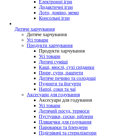
Електронні ігри
Дидактичні ігри
Лото, доміно, мемо
Консольні ігри
Дитяче харчування
Дитяче харчування
Усі товари
Продукти харчування
Продукти харчування
Усі товари
Дитячі суміші
Каші, мюслі, сухі сніданки
Пюре, супи, паштети
Дитяче печиво та солодощі
Пудинги та йогурти
Напої, соки та чаї
Аксесуари для годування
Аксесуари для годування
Усі товари
Дитячий посуд, термоси
Пустушки, соски, ніблери
Пляшечки для годування
Пароварки та блендери
Підігрівачі та стерилізатори