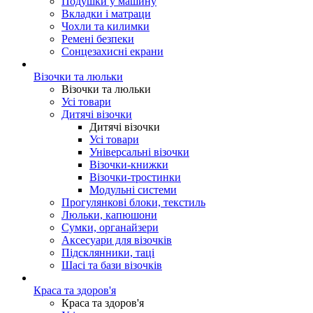
Подушки у машину
Вкладки і матраци
Чохли та килимки
Ремені безпеки
Сонцезахисні екрани
Візочки та люльки
Візочки та люльки
Усі товари
Дитячі візочки
Дитячі візочки
Усі товари
Універсальні візочки
Візочки-книжки
Візочки-тростинки
Модульні системи
Прогулянкові блоки, текстиль
Люльки, капюшони
Сумки, органайзери
Аксесуари для візочків
Підсклянники, таці
Шасі та бази візочків
Краса та здоров'я
Краса та здоров'я