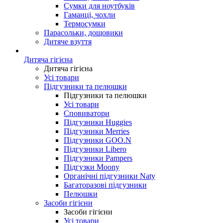
Сумки для ноутбуків
Гаманці, чохли
Термосумки
Парасольки, дощовики
Дитяче взуття
Дитяча гігієна
Дитяча гігієна
Усі товари
Підгузники та пелюшки
Підгузники та пелюшки
Усі товари
Сповиватори
Підгузники Huggies
Підгузники Merries
Підгузники GOO.N
Підгузники Libero
Підгузники Pampers
Підгузки Moony
Органічні підгузники Naty
Багаторазові підгузники
Пелюшки
Засоби гігієни
Засоби гігієни
Усі товари