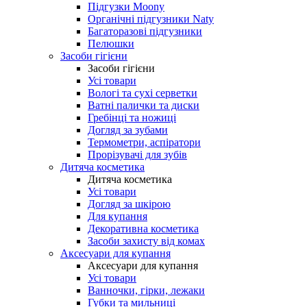
Підгузки Moony
Органічні підгузники Naty
Багаторазові підгузники
Пелюшки
Засоби гігієни
Засоби гігієни
Усі товари
Вологі та сухі серветки
Ватні палички та диски
Гребінці та ножиці
Догляд за зубами
Термометри, аспіратори
Прорізувачі для зубів
Дитяча косметика
Дитяча косметика
Усі товари
Догляд за шкірою
Для купання
Декоративна косметика
Засоби захисту від комах
Аксесуари для купання
Аксесуари для купання
Усі товари
Ванночки, гірки, лежаки
Губки та мильниці