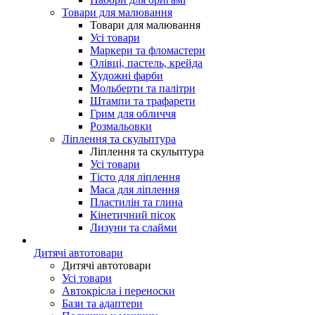
Товари для малювання
Товари для малювання
Усі товари
Маркери та фломастери
Олівці, пастель, крейда
Художні фарби
Мольберти та палітри
Штампи та трафарети
Грим для обличчя
Розмальовки
Ліплення та скульптура
Ліплення та скульптура
Усі товари
Тісто для ліплення
Маса для ліплення
Пластилін та глина
Кінетичний пісок
Лизуни та слайми
Дитячі автотовари
Дитячі автотовари
Усі товари
Автокрісла і переноски
Бази та адаптери