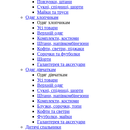
Повзунки, штани
Сукні, спідниці, шорти
Майки та труси
Одяг хлопчикам
Одяг хлопчикам
Усі товари
Верхній одяг
Комплекти, костюми
Штани, напівкомбінезони
Кофти, светри, піджаки
Сорочки та футболки
Шорти
Галантерея та аксесуари
Одяг дівчаткам
Одяг дівчаткам
Усі товари
Верхній одяг
Сукні, спідниці, шорти
Штани, напівкомбінезони
Комплекти, костюми
Блузки, сорочки, топи
Кофти та светри
Футболки, майки
Галантерея та аксесуари
Дитячі спальники