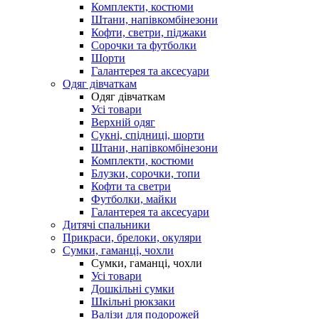
Комплекти, костюми
Штани, напівкомбінезони
Кофти, светри, піджаки
Сорочки та футболки
Шорти
Галантерея та аксесуари
Одяг дівчаткам
Одяг дівчаткам
Усі товари
Верхній одяг
Сукні, спідниці, шорти
Штани, напівкомбінезони
Комплекти, костюми
Блузки, сорочки, топи
Кофти та светри
Футболки, майки
Галантерея та аксесуари
Дитячі спальники
Прикраси, брелоки, окуляри
Сумки, гаманці, чохли
Сумки, гаманці, чохли
Усі товари
Дошкільні сумки
Шкільні рюкзаки
Валізи для подорожей