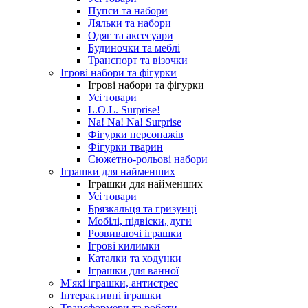
Пупси та набори
Ляльки та набори
Одяг та аксесуари
Будиночки та меблі
Транспорт та візочки
Ігрові набори та фігурки
Ігрові набори та фігурки
Усі товари
L.O.L. Surprise!
Na! Na! Na! Surprise
Фігурки персонажів
Фігурки тварин
Сюжетно-рольові набори
Іграшки для найменших
Іграшки для найменших
Усі товари
Брязкальця та гризунці
Мобілі, підвіски, дуги
Розвиваючі іграшки
Ігрові килимки
Каталки та ходунки
Іграшки для ванної
М'які іграшки, антистрес
Інтерактивні іграшки
Трансформери та роботи