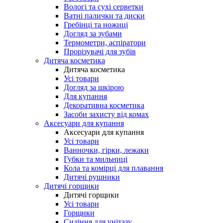
Вологі та сухі серветки
Ватні палички та диски
Гребінці та ножиці
Догляд за зубами
Термометри, аспіратори
Прорізувачі для зубів
Дитяча косметика
Дитяча косметика
Усі товари
Догляд за шкірою
Для купання
Декоративна косметика
Засоби захисту від комах
Аксесуари для купання
Аксесуари для купання
Усі товари
Ванночки, гірки, лежаки
Губки та мильниці
Кола та комірці для плавання
Дитячі рушники
Дитячі горщики
Дитячі горщики
Усі товари
Горщики
Сидіння для унітазу