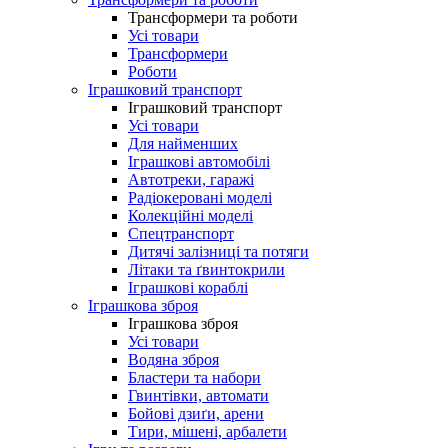
Трансформери та роботи
Усі товари
Трансформери
Роботи
Іграшковий транспорт
Іграшковий транспорт
Усі товари
Для найменших
Іграшкові автомобілі
Автотреки, гаражі
Радіокеровані моделі
Колекційні моделі
Спецтранспорт
Дитячі залізниці та потяги
Літаки та ґвинтокрили
Іграшкові кораблі
Іграшкова зброя
Іграшкова зброя
Усі товари
Водяна зброя
Бластери та набори
Гвинтівки, автомати
Бойові дзиґи, арени
Тири, мішені, арбалети