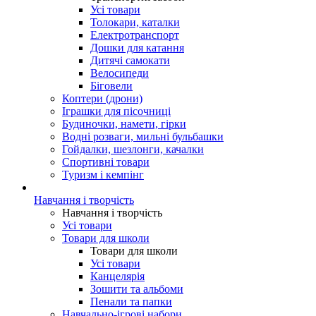
Усі товари
Толокари, каталки
Електротранспорт
Дошки для катання
Дитячі самокати
Велосипеди
Біговели
Коптери (дрони)
Іграшки для пісочниці
Будиночки, намети, гірки
Водні розваги, мильні бульбашки
Гойдалки, шезлонги, качалки
Спортивні товари
Туризм і кемпінг
Навчання і творчість
Навчання і творчість
Усі товари
Товари для школи
Товари для школи
Усі товари
Канцелярія
Зошити та альбоми
Пенали та папки
Навчально-ігрові набори