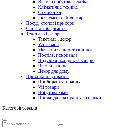
Велика побутова техніка
Кліматична техніка
Сантехніка
Інструменти, інвентар
Посуд, столові прибори
Системи зберігання
Текстиль і декор
Текстиль і декор
Усі товари
Матраци та наматрацники
Постіль, покривала
Подушки, ковдри, бампери
Штори і тюль
Декор для дому
Прибирання, прання
Прибирання, прання
Усі товари
Побутова хімія
Приладдя для прання та сушки
Категорії товарів