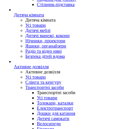
Стільчик-підставка
Дитяча кімната
Дитяча кімната
Усі товари
Дитячі меблі
Дитячі манежі, кокони
Нічники, проектори
Ящики, органайзери
Радіо та відео няні
Безпека дітей вдома
Активне дозвілля
Активне дозвілля
Усі товари
Слінги та кенгуру
Транспортні засоби
Транспортні засоби
Усі товари
Толокари, каталки
Електротранспорт
Дошки для катання
Дитячі самокати
Велосипеди
Біговели