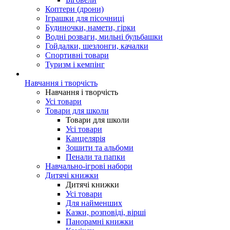
Коптери (дрони)
Іграшки для пісочниці
Будиночки, намети, гірки
Водні розваги, мильні бульбашки
Гойдалки, шезлонги, качалки
Спортивні товари
Туризм і кемпінг
Навчання і творчість
Навчання і творчість
Усі товари
Товари для школи
Товари для школи
Усі товари
Канцелярія
Зошити та альбоми
Пенали та папки
Навчально-ігрові набори
Дитячі книжки
Дитячі книжки
Усі товари
Для найменших
Казки, розповіді, вірші
Панорамні книжки