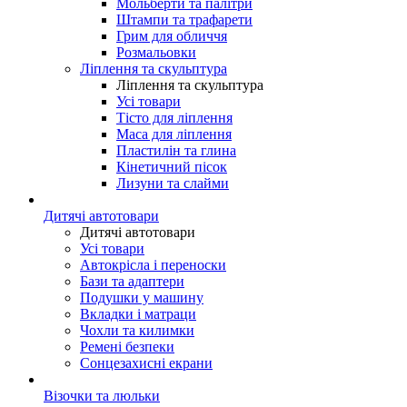
Мольберти та палітри
Штампи та трафарети
Грим для обличчя
Розмальовки
Ліплення та скульптура
Ліплення та скульптура
Усі товари
Тісто для ліплення
Маса для ліплення
Пластилін та глина
Кінетичний пісок
Лизуни та слайми
Дитячі автотовари
Дитячі автотовари
Усі товари
Автокрісла і переноски
Бази та адаптери
Подушки у машину
Вкладки і матраци
Чохли та килимки
Ремені безпеки
Сонцезахисні екрани
Візочки та люльки