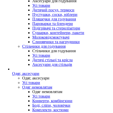
Аксесуари для годування
Усі товари
Дитячий посуд, термоси
Пустушки, соски, ніблери
Пляшечки для годування
Пароварки та блендери
Підігрівачі та стерилізатори
Сушарки, контейнери, пакети
Молоковідсмоктувачі
Слинявчики та нагрудники
Стільчики для годування
Стільчики для годування
Усі товари
Дитячі стільці та крісла
Аксесуари для стільців
Одяг, аксесуари
Одяг, аксесуари
Усі товари
Одяг немовлятам
Одяг немовлятам
Усі товари
Конверти, комбінезони
Боді, сліпи, чоловічки
Комплекти, костюми