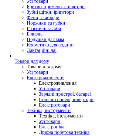
Усі товари
Бритви, тримери, епілятори
Зубні щітки, іригатори
Фени, стайлери
Йоржики та губки
Гігієнічні засоби
Білизна
Подушки для мам
Косметика для родини
Лактаційні чаї
Товари для дому
Товари для дому
Усі товари
Електроживлення
Електроживлення
Усі товари
Зарядні пристрої, батареї
Сонячні панелі, інвертори
Електротовари
Техніка, інструменти
Техніка, інструменти
Усі товари
Електроніка
Дрібна побутова техніка