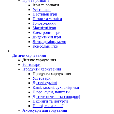
Ігри та розваги
Ігри та розваги
Усі товари
Настільні ігри
Пазли та мозаїки
Головоломки
Магнітні ігри
Електронні ігри
Дидактичні ігри
Лото, доміно, мемо
Консольні ігри
Дитяче харчування
Дитяче харчування
Усі товари
Продукти харчування
Продукти харчування
Усі товари
Дитячі суміші
Каші, мюслі, сухі сніданки
Пюре, супи, паштети
Дитяче печиво та солодощі
Пудинги та йогурти
Напої, соки та чаї
Аксесуари для годування