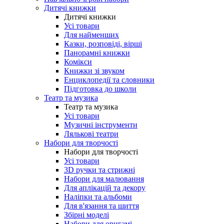
Дитячі книжки
Дитячі книжки
Усі товари
Для найменших
Казки, розповіді, вірші
Панорамні книжки
Комікси
Книжки зі звуком
Енциклопедії та словники
Підготовка до школи
Театр та музика
Театр та музика
Усі товари
Музичні інструменти
Лялькові театри
Набори для творчості
Набори для творчості
Усі товари
3D ручки та стрижні
Набори для малювання
Для аплікацій та декору
Наліпки та альбоми
Для в'язання та шиття
Збірні моделі
Набори для оригамі