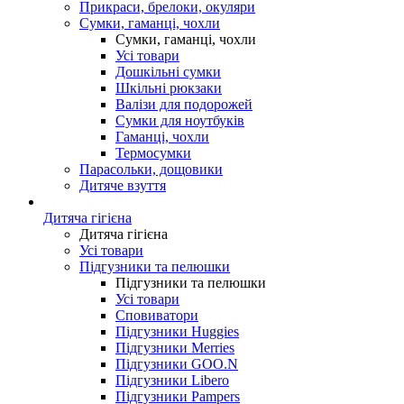
Прикраси, брелоки, окуляри
Сумки, гаманці, чохли
Сумки, гаманці, чохли
Усі товари
Дошкільні сумки
Шкільні рюкзаки
Валізи для подорожей
Сумки для ноутбуків
Гаманці, чохли
Термосумки
Парасольки, дощовики
Дитяче взуття
Дитяча гігієна
Дитяча гігієна
Усі товари
Підгузники та пелюшки
Підгузники та пелюшки
Усі товари
Сповиватори
Підгузники Huggies
Підгузники Merries
Підгузники GOO.N
Підгузники Libero
Підгузники Pampers