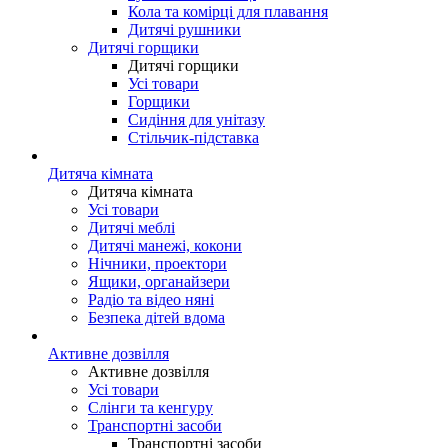
Кола та комірці для плавання
Дитячі рушники
Дитячі горщики
Дитячі горщики
Усі товари
Горщики
Сидіння для унітазу
Стільчик-підставка
Дитяча кімната
Дитяча кімната
Усі товари
Дитячі меблі
Дитячі манежі, кокони
Нічники, проектори
Ящики, органайзери
Радіо та відео няні
Безпека дітей вдома
Активне дозвілля
Активне дозвілля
Усі товари
Слінги та кенгуру
Транспортні засоби
Транспортні засоби