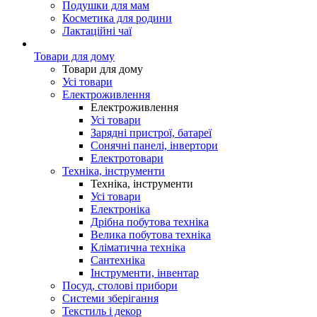
Подушки для мам
Косметика для родини
Лактаційні чаї
Товари для дому
Товари для дому
Усі товари
Електроживлення
Електроживлення
Усі товари
Зарядні пристрої, батареї
Сонячні панелі, інвертори
Електротовари
Техніка, інструменти
Техніка, інструменти
Усі товари
Електроніка
Дрібна побутова техніка
Велика побутова техніка
Кліматична техніка
Сантехніка
Інструменти, інвентар
Посуд, столові прибори
Системи зберігання
Текстиль і декор