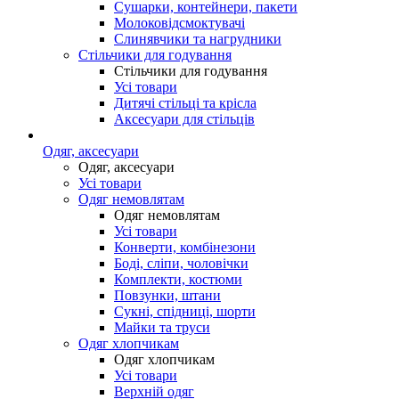
Сушарки, контейнери, пакети
Молоковідсмоктувачі
Слинявчики та нагрудники
Стільчики для годування
Стільчики для годування
Усі товари
Дитячі стільці та крісла
Аксесуари для стільців
Одяг, аксесуари
Одяг, аксесуари
Усі товари
Одяг немовлятам
Одяг немовлятам
Усі товари
Конверти, комбінезони
Боді, сліпи, чоловічки
Комплекти, костюми
Повзунки, штани
Сукні, спідниці, шорти
Майки та труси
Одяг хлопчикам
Одяг хлопчикам
Усі товари
Верхній одяг