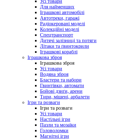
Усі товари
Для найменших
Іграшкові автомобілі
Автотреки, гаражі
Радіокеровані моделі
Колекційні моделі
Спецтранспорт
Дитячі залізниці та потяги
Літаки та ґвинтокрили
Іграшкові кораблі
Іграшкова зброя
Іграшкова зброя
Усі товари
Водяна зброя
Бластери та набори
Гвинтівки, автомати
Бойові дзиґи, арени
Тири, мішені, арбалети
Ігри та розваги
Ігри та розваги
Усі товари
Настільні ігри
Пазли та мозаїки
Головоломки
Магнітні ігри