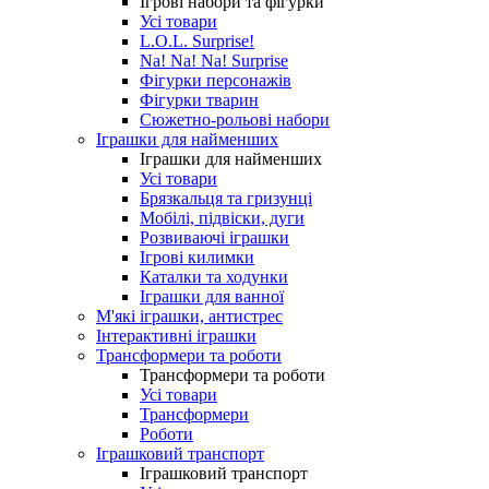
Ігрові набори та фігурки
Усі товари
L.O.L. Surprise!
Na! Na! Na! Surprise
Фігурки персонажів
Фігурки тварин
Сюжетно-рольові набори
Іграшки для найменших
Іграшки для найменших
Усі товари
Брязкальця та гризунці
Мобілі, підвіски, дуги
Розвиваючі іграшки
Ігрові килимки
Каталки та ходунки
Іграшки для ванної
М'які іграшки, антистрес
Інтерактивні іграшки
Трансформери та роботи
Трансформери та роботи
Усі товари
Трансформери
Роботи
Іграшковий транспорт
Іграшковий транспорт