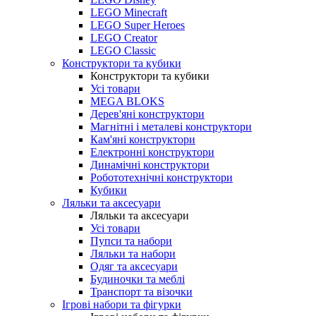
LEGO Minecraft
LEGO Super Heroes
LEGO Creator
LEGO Classic
Конструктори та кубики
Конструктори та кубики
Усі товари
MEGA BLOKS
Дерев'яні конструктори
Магнітні і металеві конструктори
Кам'яні конструктори
Електронні конструктори
Динамічні конструктори
Робототехнічні конструктори
Кубики
Ляльки та аксесуари
Ляльки та аксесуари
Усі товари
Пупси та набори
Ляльки та набори
Одяг та аксесуари
Будиночки та меблі
Транспорт та візочки
Ігрові набори та фігурки