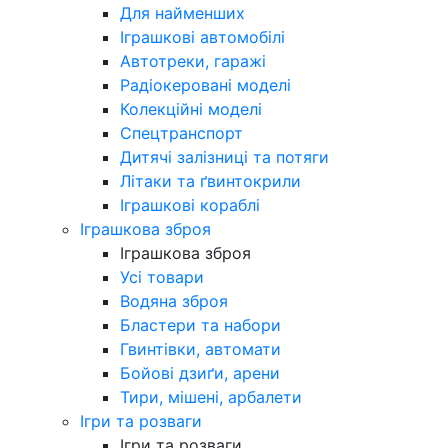
Для найменших
Іграшкові автомобілі
Автотреки, гаражі
Радіокеровані моделі
Колекційні моделі
Спецтранспорт
Дитячі залізниці та потяги
Літаки та ґвинтокрили
Іграшкові кораблі
Іграшкова зброя
Іграшкова зброя
Усі товари
Водяна зброя
Бластери та набори
Гвинтівки, автомати
Бойові дзиґи, арени
Тири, мішені, арбалети
Ігри та розваги
Ігри та розваги