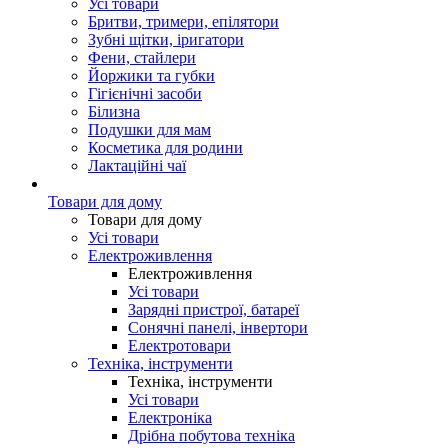
Усі товари
Бритви, тримери, епілятори
Зубні щітки, іригатори
Фени, стайлери
Йоржики та губки
Гігієнічні засоби
Білизна
Подушки для мам
Косметика для родини
Лактаційні чаї
Товари для дому
Товари для дому
Усі товари
Електроживлення
Електроживлення
Усі товари
Зарядні пристрої, батареї
Сонячні панелі, інвертори
Електротовари
Техніка, інструменти
Техніка, інструменти
Усі товари
Електроніка
Дрібна побутова техніка