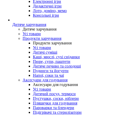
Електронні ігри
Дидактичні ігри
Лото, доміно, мемо
Консольні ігри
Дитяче харчування
Дитяче харчування
Усі товари
Продукти харчування
Продукти харчування
Усі товари
Дитячі суміші
Каші, мюслі, сухі сніданки
Пюре, супи, паштети
Дитяче печиво та солодощі
Пудинги та йогурти
Напої, соки та чаї
Аксесуари для годування
Аксесуари для годування
Усі товари
Дитячий посуд, термоси
Пустушки, соски, ніблери
Пляшечки для годування
Пароварки та блендери
Підігрівачі та стерилізатори