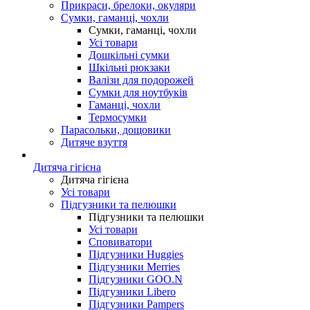
Прикраси, брелоки, окуляри
Сумки, гаманці, чохли
Сумки, гаманці, чохли
Усі товари
Дошкільні сумки
Шкільні рюкзаки
Валізи для подорожей
Сумки для ноутбуків
Гаманці, чохли
Термосумки
Парасольки, дощовики
Дитяче взуття
Дитяча гігієна
Дитяча гігієна
Усі товари
Підгузники та пелюшки
Підгузники та пелюшки
Усі товари
Сповиватори
Підгузники Huggies
Підгузники Merries
Підгузники GOO.N
Підгузники Libero
Підгузники Pampers