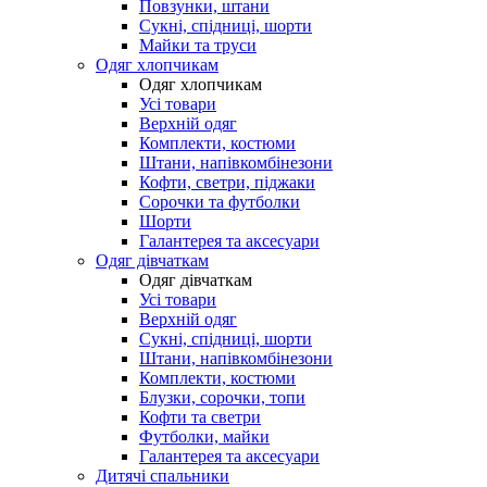
Повзунки, штани
Сукні, спідниці, шорти
Майки та труси
Одяг хлопчикам
Одяг хлопчикам
Усі товари
Верхній одяг
Комплекти, костюми
Штани, напівкомбінезони
Кофти, светри, піджаки
Сорочки та футболки
Шорти
Галантерея та аксесуари
Одяг дівчаткам
Одяг дівчаткам
Усі товари
Верхній одяг
Сукні, спідниці, шорти
Штани, напівкомбінезони
Комплекти, костюми
Блузки, сорочки, топи
Кофти та светри
Футболки, майки
Галантерея та аксесуари
Дитячі спальники