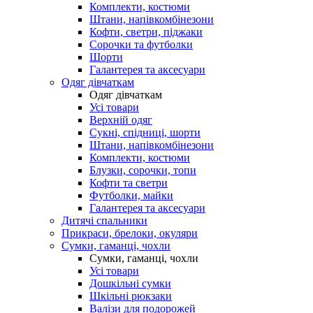
Комплекти, костюми
Штани, напівкомбінезони
Кофти, светри, піджаки
Сорочки та футболки
Шорти
Галантерея та аксесуари
Одяг дівчаткам
Одяг дівчаткам
Усі товари
Верхній одяг
Сукні, спідниці, шорти
Штани, напівкомбінезони
Комплекти, костюми
Блузки, сорочки, топи
Кофти та светри
Футболки, майки
Галантерея та аксесуари
Дитячі спальники
Прикраси, брелоки, окуляри
Сумки, гаманці, чохли
Сумки, гаманці, чохли
Усі товари
Дошкільні сумки
Шкільні рюкзаки
Валізи для подорожей