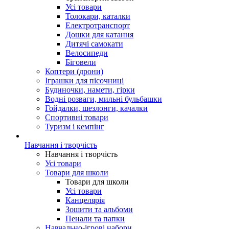
Усі товари
Толокари, каталки
Електротранспорт
Дошки для катання
Дитячі самокати
Велосипеди
Біговели
Коптери (дрони)
Іграшки для пісочниці
Будиночки, намети, гірки
Водні розваги, мильні бульбашки
Гойдалки, шезлонги, качалки
Спортивні товари
Туризм і кемпінг
Навчання і творчість
Навчання і творчість
Усі товари
Товари для школи
Товари для школи
Усі товари
Канцелярія
Зошити та альбоми
Пенали та папки
Навчально-ігрові набори