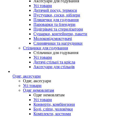
Аксесуари для годування
Усі товари
Дитячий посуд, термоси
Пустушки, соски, ніблери
Пляшечки для годування
Пароварки та блендери
Підігрівачі та стерилізатори
Сушарки, контейнери, пакети
Молоковідсмоктувачі
Слинявчики та нагрудники
Стільчики для годування
Стільчики для годування
Усі товари
Дитячі стільці та крісла
Аксесуари для стільців
Одяг, аксесуари
Одяг, аксесуари
Усі товари
Одяг немовлятам
Одяг немовлятам
Усі товари
Конверти, комбінезони
Боді, сліпи, чоловічки
Комплекти, костюми