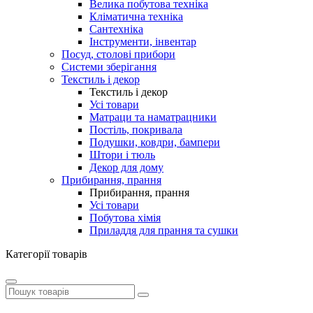
Велика побутова техніка
Кліматична техніка
Сантехніка
Інструменти, інвентар
Посуд, столові прибори
Системи зберігання
Текстиль і декор
Текстиль і декор
Усі товари
Матраци та наматрацники
Постіль, покривала
Подушки, ковдри, бампери
Штори і тюль
Декор для дому
Прибирання, прання
Прибирання, прання
Усі товари
Побутова хімія
Приладдя для прання та сушки
Категорії товарів