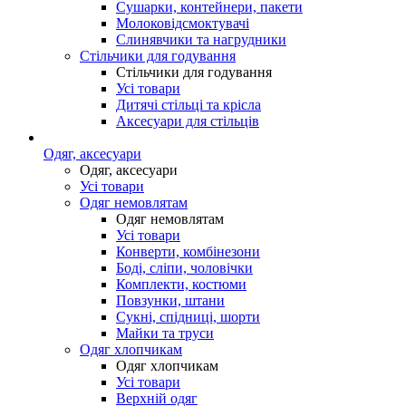
Сушарки, контейнери, пакети
Молоковідсмоктувачі
Слинявчики та нагрудники
Стільчики для годування
Стільчики для годування
Усі товари
Дитячі стільці та крісла
Аксесуари для стільців
Одяг, аксесуари
Одяг, аксесуари
Усі товари
Одяг немовлятам
Одяг немовлятам
Усі товари
Конверти, комбінезони
Боді, сліпи, чоловічки
Комплекти, костюми
Повзунки, штани
Сукні, спідниці, шорти
Майки та труси
Одяг хлопчикам
Одяг хлопчикам
Усі товари
Верхній одяг