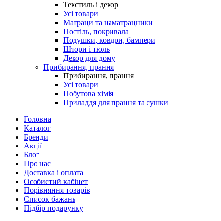
Текстиль і декор
Усі товари
Матраци та наматрацники
Постіль, покривала
Подушки, ковдри, бампери
Штори і тюль
Декор для дому
Прибирання, прання
Прибирання, прання
Усі товари
Побутова хімія
Приладдя для прання та сушки
Головна
Каталог
Бренди
Акції
Блог
Про нас
Доставка і оплата
Особистий кабінет
Порівняння товарів
Список бажань
Підбір подарунку