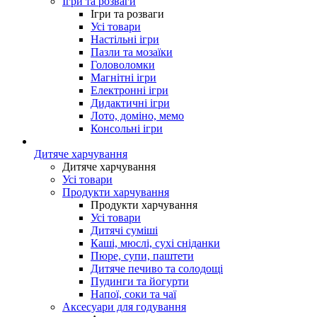
Ігри та розваги
Ігри та розваги
Усі товари
Настільні ігри
Пазли та мозаїки
Головоломки
Магнітні ігри
Електронні ігри
Дидактичні ігри
Лото, доміно, мемо
Консольні ігри
Дитяче харчування
Дитяче харчування
Усі товари
Продукти харчування
Продукти харчування
Усі товари
Дитячі суміші
Каші, мюслі, сухі сніданки
Пюре, супи, паштети
Дитяче печиво та солодощі
Пудинги та йогурти
Напої, соки та чаї
Аксесуари для годування