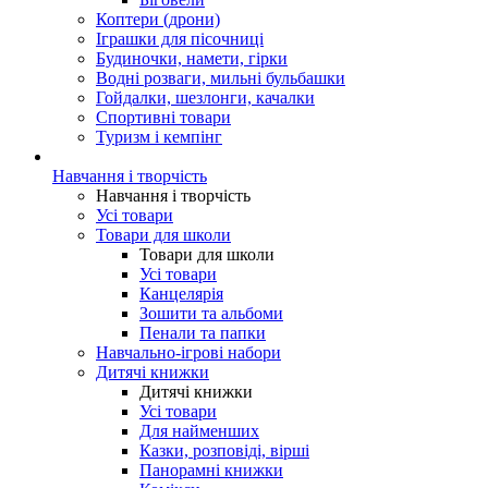
Коптери (дрони)
Іграшки для пісочниці
Будиночки, намети, гірки
Водні розваги, мильні бульбашки
Гойдалки, шезлонги, качалки
Спортивні товари
Туризм і кемпінг
Навчання і творчість
Навчання і творчість
Усі товари
Товари для школи
Товари для школи
Усі товари
Канцелярія
Зошити та альбоми
Пенали та папки
Навчально-ігрові набори
Дитячі книжки
Дитячі книжки
Усі товари
Для найменших
Казки, розповіді, вірші
Панорамні книжки