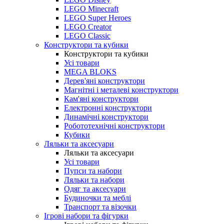
LEGO Minecraft
LEGO Super Heroes
LEGO Creator
LEGO Classic
Конструктори та кубики
Конструктори та кубики
Усі товари
MEGA BLOKS
Дерев'яні конструктори
Магнітні і металеві конструктори
Кам'яні конструктори
Електронні конструктори
Динамічні конструктори
Робототехнічні конструктори
Кубики
Ляльки та аксесуари
Ляльки та аксесуари
Усі товари
Пупси та набори
Ляльки та набори
Одяг та аксесуари
Будиночки та меблі
Транспорт та візочки
Ігрові набори та фігурки