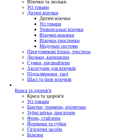
Візочки та люльки
Усі товари
Дитячі візочки
Дитячі візочки
Усі товари
Універсальні візочки
Візочки-книжки
Візочки-тростинки
Модульні системи
Прогулянкові блоки, текстиль
Люльки, капюшони
Сумки, органайзери
Аксесуари для візочків
Підсклянники, таці
Шасі та бази візочків
Краса та здоров'я
Краса та здоров'я
Усі товари
Бритви, тримери, епілятори
Зубні щітки, іригатори
Фени, стайлери
Йоржики та губки
Гігієнічні засоби
Білизна