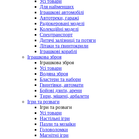
Усі товари
Для найменших
Іграшкові автомобілі
Автотреки, гаражі
Радіокеровані моделі
Колекційні моделі
Спецтранспорт
Дитячі залізниці та потяги
Літаки та ґвинтокрили
Іграшкові кораблі
Іграшкова зброя
Іграшкова зброя
Усі товари
Водяна зброя
Бластери та набори
Гвинтівки, автомати
Бойові дзиґи, арени
Тири, мішені, арбалети
Ігри та розваги
Ігри та розваги
Усі товари
Настільні ігри
Пазли та мозаїки
Головоломки
Магнітні ігри