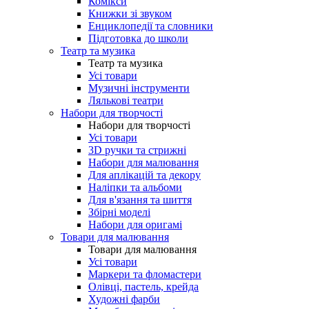
Комікси
Книжки зі звуком
Енциклопедії та словники
Підготовка до школи
Театр та музика
Театр та музика
Усі товари
Музичні інструменти
Лялькові театри
Набори для творчості
Набори для творчості
Усі товари
3D ручки та стрижні
Набори для малювання
Для аплікацій та декору
Наліпки та альбоми
Для в'язання та шиття
Збірні моделі
Набори для оригамі
Товари для малювання
Товари для малювання
Усі товари
Маркери та фломастери
Олівці, пастель, крейда
Художні фарби