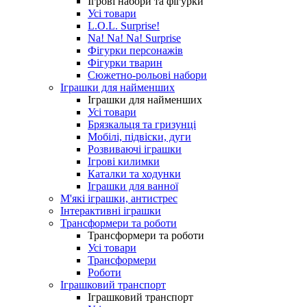
Ігрові набори та фігурки
Усі товари
L.O.L. Surprise!
Na! Na! Na! Surprise
Фігурки персонажів
Фігурки тварин
Сюжетно-рольові набори
Іграшки для найменших
Іграшки для найменших
Усі товари
Брязкальця та гризунці
Мобілі, підвіски, дуги
Розвиваючі іграшки
Ігрові килимки
Каталки та ходунки
Іграшки для ванної
М'які іграшки, антистрес
Інтерактивні іграшки
Трансформери та роботи
Трансформери та роботи
Усі товари
Трансформери
Роботи
Іграшковий транспорт
Іграшковий транспорт