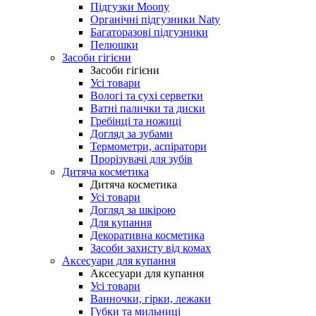
Підгузки Moony
Органічні підгузники Naty
Багаторазові підгузники
Пелюшки
Засоби гігієни
Засоби гігієни
Усі товари
Вологі та сухі серветки
Ватні палички та диски
Гребінці та ножиці
Догляд за зубами
Термометри, аспіратори
Прорізувачі для зубів
Дитяча косметика
Дитяча косметика
Усі товари
Догляд за шкірою
Для купання
Декоративна косметика
Засоби захисту від комах
Аксесуари для купання
Аксесуари для купання
Усі товари
Ванночки, гірки, лежаки
Губки та мильниці