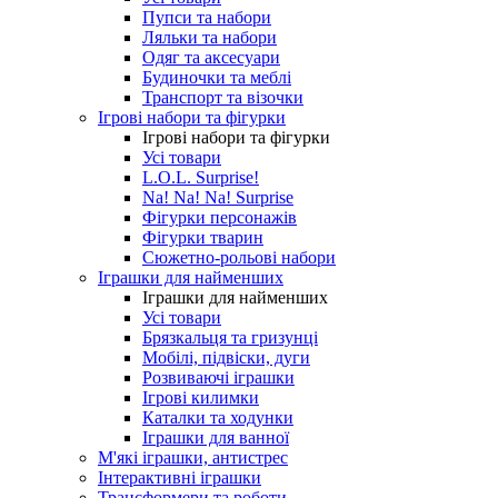
Пупси та набори
Ляльки та набори
Одяг та аксесуари
Будиночки та меблі
Транспорт та візочки
Ігрові набори та фігурки
Ігрові набори та фігурки
Усі товари
L.O.L. Surprise!
Na! Na! Na! Surprise
Фігурки персонажів
Фігурки тварин
Сюжетно-рольові набори
Іграшки для найменших
Іграшки для найменших
Усі товари
Брязкальця та гризунці
Мобілі, підвіски, дуги
Розвиваючі іграшки
Ігрові килимки
Каталки та ходунки
Іграшки для ванної
М'які іграшки, антистрес
Інтерактивні іграшки
Трансформери та роботи