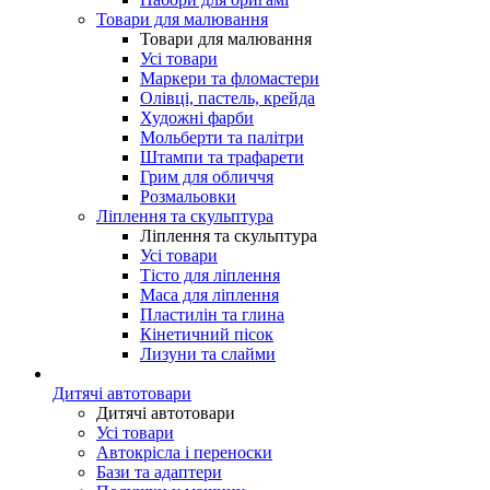
Товари для малювання
Товари для малювання
Усі товари
Маркери та фломастери
Олівці, пастель, крейда
Художні фарби
Мольберти та палітри
Штампи та трафарети
Грим для обличчя
Розмальовки
Ліплення та скульптура
Ліплення та скульптура
Усі товари
Тісто для ліплення
Маса для ліплення
Пластилін та глина
Кінетичний пісок
Лизуни та слайми
Дитячі автотовари
Дитячі автотовари
Усі товари
Автокрісла і переноски
Бази та адаптери