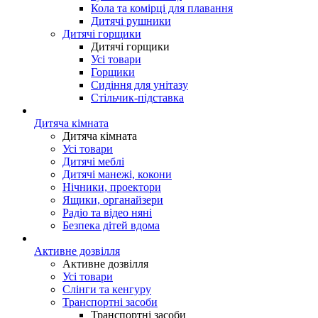
Кола та комірці для плавання
Дитячі рушники
Дитячі горщики
Дитячі горщики
Усі товари
Горщики
Сидіння для унітазу
Стільчик-підставка
Дитяча кімната
Дитяча кімната
Усі товари
Дитячі меблі
Дитячі манежі, кокони
Нічники, проектори
Ящики, органайзери
Радіо та відео няні
Безпека дітей вдома
Активне дозвілля
Активне дозвілля
Усі товари
Слінги та кенгуру
Транспортні засоби
Транспортні засоби