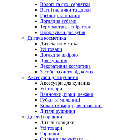
Вологі та сухі серветки
Ватні палички та диски
Гребінці та ножиці
Догляд за зубами
Термометри, аспіратори
Прорізувачі для зубів
Дитяча косметика
Дитяча косметика
Усі товари
Догляд за шкірою
Для купання
Декоративна косметика
Засоби захисту від комах
Аксесуари для купання
Аксесуари для купання
Усі товари
Ванночки, гірки, лежаки
Губки та мильниці
Кола та комірці для плавання
Дитячі рушники
Дитячі горщики
Дитячі горщики
Усі товари
Горщики
Сидіння для унітазу