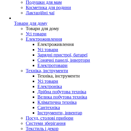
Подушки для мам
Косметика для родини
Лактаційні чаї
Товари для дому
Товари для дому
Усі товари
Електроживлення
Електроживлення
Усі товари
Зарядні пристрої, батареї
Сонячні панелі, інвертори
Електротовари
Техніка, інструменти
Техніка, інструменти
Усі товари
Електроніка
Дрібна побутова техніка
Велика побутова техніка
Кліматична техніка
Сантехніка
Інструменти, інвентар
Посуд, столові прибори
Системи зберігання
Текстиль і декор