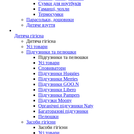
Сумки для ноутбуків
Гаманці, чохли
Термосумки
Парасольки, дощовики
Дитяче взуття
Дитяча гігієна
Дитяча гігієна
Усі товари
Підгузники та пелюшки
Підгузники та пелюшки
Усі товари
Сповиватори
Підгузники Huggies
Підгузники Merries
Підгузники GOO.N
Підгузники Libero
Підгузники Pampers
Підгузки Moony
Органічні підгузники Naty
Багаторазові підгузники
Пелюшки
Засоби гігієни
Засоби гігієни
Усі товари