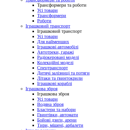
Трансформери та роботи
Усі товари
Трансформери
Роботи
Іграшковий транспорт
Іграшковий транспорт
Усі товари
Для найменших
Іграшкові автомобілі
Автотреки, гаражі
Радіокеровані моделі
Колекційні моделі
Спецтранспорт
Дитячі залізниці та потяги
Літаки та ґвинтокрили
Іграшкові кораблі
Іграшкова зброя
Іграшкова зброя
Усі товари
Водяна зброя
Бластери та набори
Гвинтівки, автомати
Бойові дзиґи, арени
Тири, мішені, арбалети