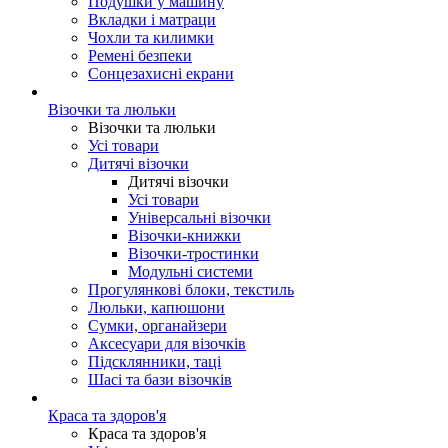
Подушки у машину
Вкладки і матраци
Чохли та килимки
Ремені безпеки
Сонцезахисні екрани
Візочки та люльки
Візочки та люльки
Усі товари
Дитячі візочки
Дитячі візочки
Усі товари
Універсальні візочки
Візочки-книжки
Візочки-тростинки
Модульні системи
Прогулянкові блоки, текстиль
Люльки, капюшони
Сумки, органайзери
Аксесуари для візочків
Підсклянники, таці
Шасі та бази візочків
Краса та здоров'я
Краса та здоров'я