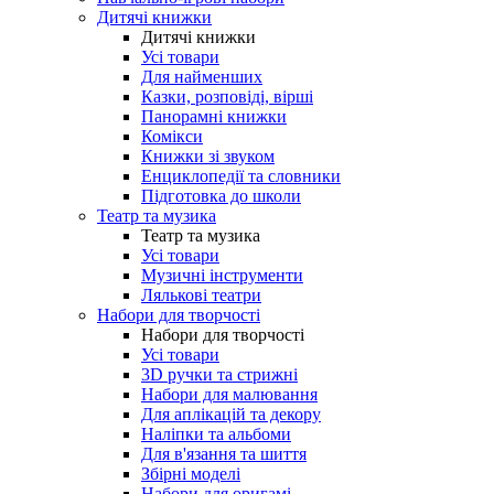
Дитячі книжки
Дитячі книжки
Усі товари
Для найменших
Казки, розповіді, вірші
Панорамні книжки
Комікси
Книжки зі звуком
Енциклопедії та словники
Підготовка до школи
Театр та музика
Театр та музика
Усі товари
Музичні інструменти
Лялькові театри
Набори для творчості
Набори для творчості
Усі товари
3D ручки та стрижні
Набори для малювання
Для аплікацій та декору
Наліпки та альбоми
Для в'язання та шиття
Збірні моделі
Набори для оригамі