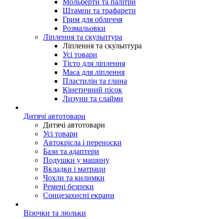
Мольберти та палітри
Штампи та трафарети
Грим для обличчя
Розмальовки
Ліплення та скульптура
Ліплення та скульптура
Усі товари
Тісто для ліплення
Маса для ліплення
Пластилін та глина
Кінетичний пісок
Лизуни та слайми
Дитячі автотовари
Дитячі автотовари
Усі товари
Автокрісла і переноски
Бази та адаптери
Подушки у машину
Вкладки і матраци
Чохли та килимки
Ремені безпеки
Сонцезахисні екрани
Візочки та люльки