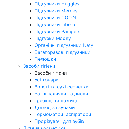
Підгузники Huggies
Підгузники Merries
Підгузники GOO.N
Підгузники Libero
Підгузники Pampers
Підгузки Moony
Органічні підгузники Naty
Багаторазові підгузники
Пелюшки
Засоби гігієни
Засоби гігієни
Усі товари
Вологі та сухі серветки
Ватні палички та диски
Гребінці та ножиці
Догляд за зубами
Термометри, аспіратори
Прорізувачі для зубів
Дитяча косметика