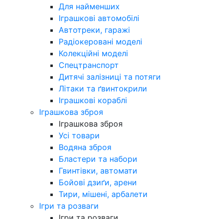
Для найменших
Іграшкові автомобілі
Автотреки, гаражі
Радіокеровані моделі
Колекційні моделі
Спецтранспорт
Дитячі залізниці та потяги
Літаки та ґвинтокрили
Іграшкові кораблі
Іграшкова зброя
Іграшкова зброя
Усі товари
Водяна зброя
Бластери та набори
Гвинтівки, автомати
Бойові дзиґи, арени
Тири, мішені, арбалети
Ігри та розваги
Ігри та розваги