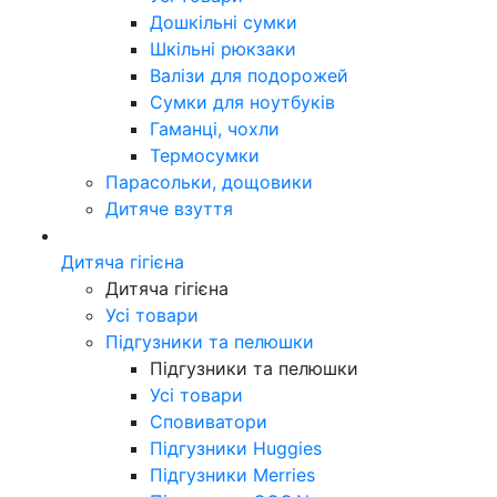
Дошкільні сумки
Шкільні рюкзаки
Валізи для подорожей
Сумки для ноутбуків
Гаманці, чохли
Термосумки
Парасольки, дощовики
Дитяче взуття
Дитяча гігієна
Дитяча гігієна
Усі товари
Підгузники та пелюшки
Підгузники та пелюшки
Усі товари
Сповиватори
Підгузники Huggies
Підгузники Merries