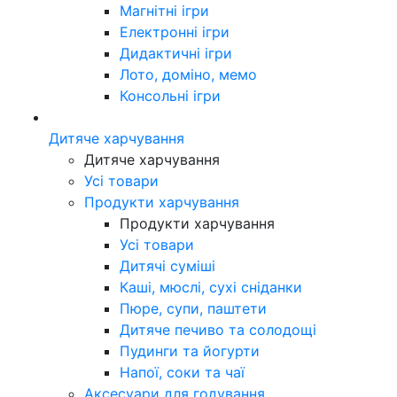
Магнітні ігри
Електронні ігри
Дидактичні ігри
Лото, доміно, мемо
Консольні ігри
Дитяче харчування
Дитяче харчування
Усі товари
Продукти харчування
Продукти харчування
Усі товари
Дитячі суміші
Каші, мюслі, сухі сніданки
Пюре, супи, паштети
Дитяче печиво та солодощі
Пудинги та йогурти
Напої, соки та чаї
Аксесуари для годування