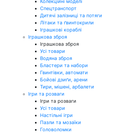
Колекційні моделі
Спецтранспорт
Дитячі залізниці та потяги
Літаки та ґвинтокрили
Іграшкові кораблі
Іграшкова зброя
Іграшкова зброя
Усі товари
Водяна зброя
Бластери та набори
Гвинтівки, автомати
Бойові дзиґи, арени
Тири, мішені, арбалети
Ігри та розваги
Ігри та розваги
Усі товари
Настільні ігри
Пазли та мозаїки
Головоломки