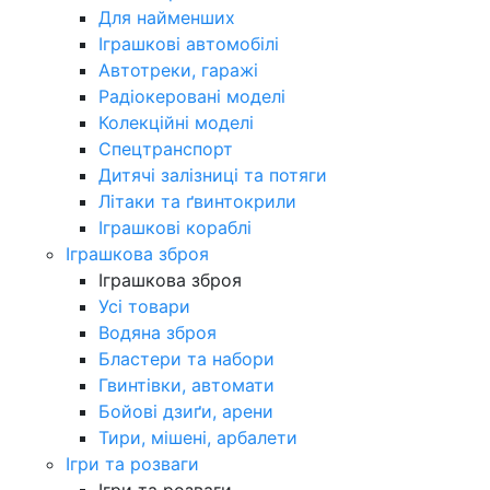
Для найменших
Іграшкові автомобілі
Автотреки, гаражі
Радіокеровані моделі
Колекційні моделі
Спецтранспорт
Дитячі залізниці та потяги
Літаки та ґвинтокрили
Іграшкові кораблі
Іграшкова зброя
Іграшкова зброя
Усі товари
Водяна зброя
Бластери та набори
Гвинтівки, автомати
Бойові дзиґи, арени
Тири, мішені, арбалети
Ігри та розваги
Ігри та розваги