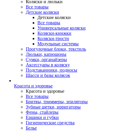
Коляски и люльки
Все товары
Детские коляски
Детские коляски
Все товары
Универсальные коляски
Коляски-книжки
Коляски-трости
Модульные системы
Прогулочные блоки, текстиль
Люльки, капюшоны
Сумки, органайзеры
Аксессуары в коляску
Подстаканники, подносы
Шасси и базы колясок
Красота и здоровье
Красота и здоровье
Все товары
Бритвы, триммеры, эпиляторы
Зубные щетки, ирригаторы
Фены, стайлеры
Ершики и губки
Гигиенические средства
Белье