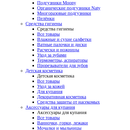
Подгузники Moony
Органические подгузники Naty
Многоразовые подгузники
Пелёнки
Средства гигиены
Средства гигиены
Все товары
Влажные и сухие салфетки
Ватные палочки и диски
Расчески и ножницы
Уход за зубами
Термометры, аспираторы
Прорезыватели для зубов
Детская косметика
Детская косметика
Все товары
Уход за кожей
Для купания
Декоративная косметика
Средства защиты от насекомых
Аксессуары для купания
Аксессуары для купания
Все товары
Ванночки, горки, лежаки
Мочалки и мыльницы