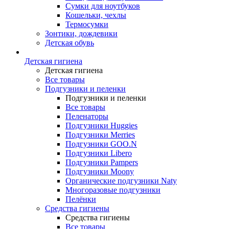
Сумки для ноутбуков
Кошельки, чехлы
Термосумки
Зонтики, дождевики
Детская обувь
Детская гигиена
Детская гигиена
Все товары
Подгузники и пеленки
Подгузники и пеленки
Все товары
Пеленаторы
Подгузники Huggies
Подгузники Merries
Подгузники GOO.N
Подгузники Libero
Подгузники Pampers
Подгузники Moony
Органические подгузники Naty
Многоразовые подгузники
Пелёнки
Средства гигиены
Средства гигиены
Все товары