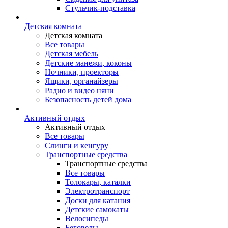
Стульчик-подставка
Детская комната
Детская комната
Все товары
Детская мебель
Детские манежи, коконы
Ночники, проекторы
Ящики, органайзеры
Радио и видео няни
Безопасность детей дома
Активный отдых
Активный отдых
Все товары
Слинги и кенгуру
Транспортные средства
Транспортные средства
Все товары
Толокары, каталки
Электротранспорт
Доски для катания
Детские самокаты
Велосипеды
Беговелы