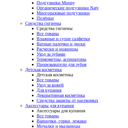
Подгузники Moony
Органические подгузники Naty
Многоразовые подгузники
Пелёнки
Средства гигиены
Средства гигиены
Все товары
Влажные и сухие салфетки
Ватные палочки и диски
Расчески и ножницы
Уход за зубами
Термометры, аспираторы
Прорезыватели для зубов
Детская косметика
Детская косметика
Все товары
Уход за кожей
Для купания
Декоративная косметика
Средства защиты от насекомых
Аксессуары для купания
Аксессуары для купания
Все товары
Ванночки, горки, лежаки
Мочалки и мыльницы