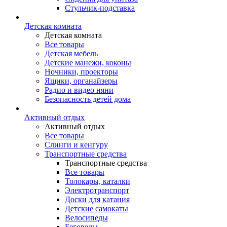
Стульчик-подставка
Детская комната
Детская комната
Все товары
Детская мебель
Детские манежи, коконы
Ночники, проекторы
Ящики, органайзеры
Радио и видео няни
Безопасность детей дома
Активный отдых
Активный отдых
Все товары
Слинги и кенгуру
Транспортные средства
Транспортные средства
Все товары
Толокары, каталки
Электротранспорт
Доски для катания
Детские самокаты
Велосипеды
Беговелы