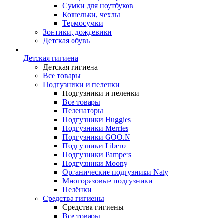
Сумки для ноутбуков
Кошельки, чехлы
Термосумки
Зонтики, дождевики
Детская обувь
Детская гигиена
Детская гигиена
Все товары
Подгузники и пеленки
Подгузники и пеленки
Все товары
Пеленаторы
Подгузники Huggies
Подгузники Merries
Подгузники GOO.N
Подгузники Libero
Подгузники Pampers
Подгузники Moony
Органические подгузники Naty
Многоразовые подгузники
Пелёнки
Средства гигиены
Средства гигиены
Все товары