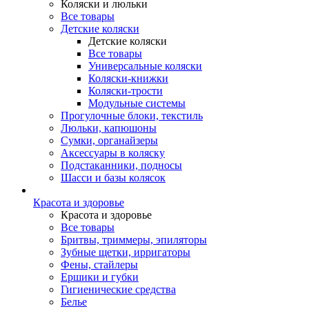
Коляски и люльки
Все товары
Детские коляски
Детские коляски
Все товары
Универсальные коляски
Коляски-книжки
Коляски-трости
Модульные системы
Прогулочные блоки, текстиль
Люльки, капюшоны
Сумки, органайзеры
Аксессуары в коляску
Подстаканники, подносы
Шасси и базы колясок
Красота и здоровье
Красота и здоровье
Все товары
Бритвы, триммеры, эпиляторы
Зубные щетки, ирригаторы
Фены, стайлеры
Ершики и губки
Гигиенические средства
Белье