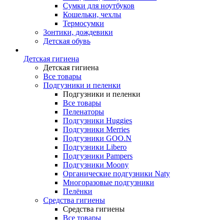
Сумки для ноутбуков
Кошельки, чехлы
Термосумки
Зонтики, дождевики
Детская обувь
Детская гигиена
Детская гигиена
Все товары
Подгузники и пеленки
Подгузники и пеленки
Все товары
Пеленаторы
Подгузники Huggies
Подгузники Merries
Подгузники GOO.N
Подгузники Libero
Подгузники Pampers
Подгузники Moony
Органические подгузники Naty
Многоразовые подгузники
Пелёнки
Средства гигиены
Средства гигиены
Все товары