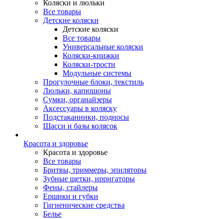
Коляски и люльки
Все товары
Детские коляски
Детские коляски
Все товары
Универсальные коляски
Коляски-книжки
Коляски-трости
Модульные системы
Прогулочные блоки, текстиль
Люльки, капюшоны
Сумки, органайзеры
Аксессуары в коляску
Подстаканники, подносы
Шасси и базы колясок
Красота и здоровье
Красота и здоровье
Все товары
Бритвы, триммеры, эпиляторы
Зубные щетки, ирригаторы
Фены, стайлеры
Ершики и губки
Гигиенические средства
Белье