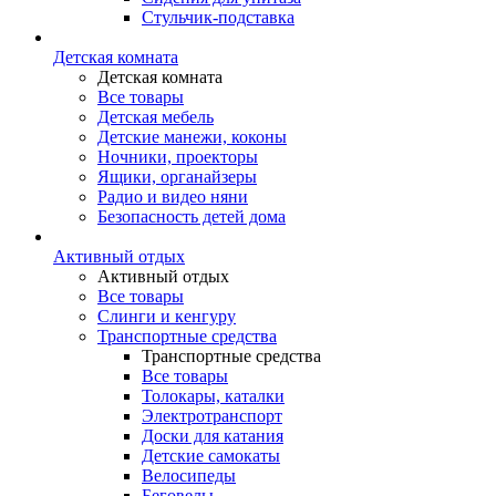
Стульчик-подставка
Детская комната
Детская комната
Все товары
Детская мебель
Детские манежи, коконы
Ночники, проекторы
Ящики, органайзеры
Радио и видео няни
Безопасность детей дома
Активный отдых
Активный отдых
Все товары
Слинги и кенгуру
Транспортные средства
Транспортные средства
Все товары
Толокары, каталки
Электротранспорт
Доски для катания
Детские самокаты
Велосипеды
Беговелы