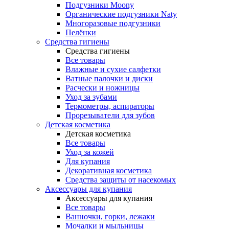
Подгузники Moony
Органические подгузники Naty
Многоразовые подгузники
Пелёнки
Средства гигиены
Средства гигиены
Все товары
Влажные и сухие салфетки
Ватные палочки и диски
Расчески и ножницы
Уход за зубами
Термометры, аспираторы
Прорезыватели для зубов
Детская косметика
Детская косметика
Все товары
Уход за кожей
Для купания
Декоративная косметика
Средства защиты от насекомых
Аксессуары для купания
Аксессуары для купания
Все товары
Ванночки, горки, лежаки
Мочалки и мыльницы