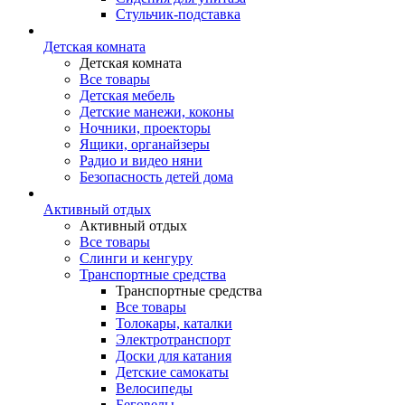
Стульчик-подставка
Детская комната
Детская комната
Все товары
Детская мебель
Детские манежи, коконы
Ночники, проекторы
Ящики, органайзеры
Радио и видео няни
Безопасность детей дома
Активный отдых
Активный отдых
Все товары
Слинги и кенгуру
Транспортные средства
Транспортные средства
Все товары
Толокары, каталки
Электротранспорт
Доски для катания
Детские самокаты
Велосипеды
Беговелы