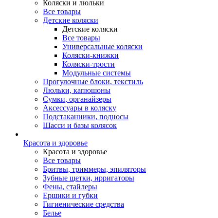
Коляски и люльки
Все товары
Детские коляски
Детские коляски
Все товары
Универсальные коляски
Коляски-книжки
Коляски-трости
Модульные системы
Прогулочные блоки, текстиль
Люльки, капюшоны
Сумки, органайзеры
Аксессуары в коляску
Подстаканники, подносы
Шасси и базы колясок
Красота и здоровье
Красота и здоровье
Все товары
Бритвы, триммеры, эпиляторы
Зубные щетки, ирригаторы
Фены, стайлеры
Ершики и губки
Гигиенические средства
Белье