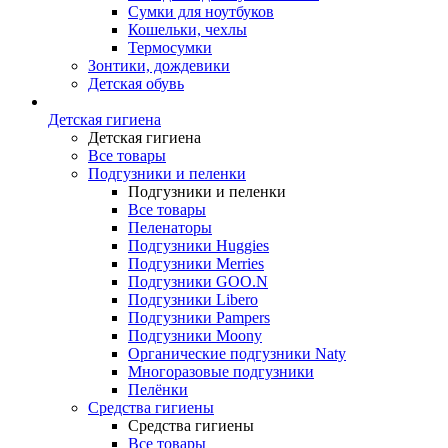
Сумки для ноутбуков
Кошельки, чехлы
Термосумки
Зонтики, дождевики
Детская обувь
Детская гигиена
Детская гигиена
Все товары
Подгузники и пеленки
Подгузники и пеленки
Все товары
Пеленаторы
Подгузники Huggies
Подгузники Merries
Подгузники GOO.N
Подгузники Libero
Подгузники Pampers
Подгузники Moony
Органические подгузники Naty
Многоразовые подгузники
Пелёнки
Средства гигиены
Средства гигиены
Все товары