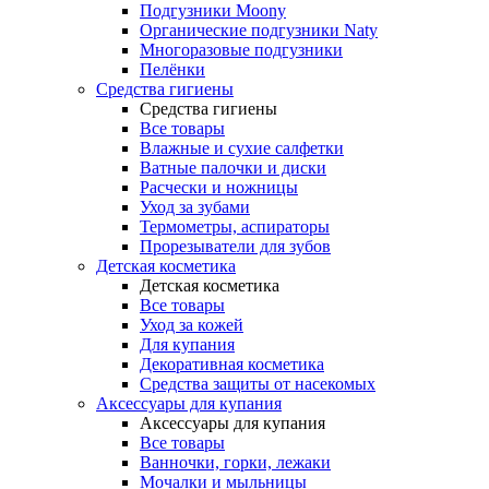
Подгузники Moony
Органические подгузники Naty
Многоразовые подгузники
Пелёнки
Средства гигиены
Средства гигиены
Все товары
Влажные и сухие салфетки
Ватные палочки и диски
Расчески и ножницы
Уход за зубами
Термометры, аспираторы
Прорезыватели для зубов
Детская косметика
Детская косметика
Все товары
Уход за кожей
Для купания
Декоративная косметика
Средства защиты от насекомых
Аксессуары для купания
Аксессуары для купания
Все товары
Ванночки, горки, лежаки
Мочалки и мыльницы