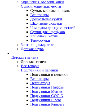
Украшения, брелоки, очки
Сумки, кошельки, чехлы
Сумки, кошельки, чехлы
Все товары
Дошкольные сумки
Школьные рюкзаки
Чемоданы для путешествий
Сумки для ноутбуков
Кошельки, чехлы
Термосумки
Зонтики, дождевики
Детская обувь
Детская гигиена
Детская гигиена
Все товары
Подгузники и пеленки
Подгузники и пеленки
Все товары
Пеленаторы
Подгузники Huggies
Подгузники Merries
Подгузники GOO.N
Подгузники Libero
Подгузники Pampers