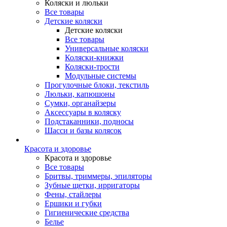
Коляски и люльки
Все товары
Детские коляски
Детские коляски
Все товары
Универсальные коляски
Коляски-книжки
Коляски-трости
Модульные системы
Прогулочные блоки, текстиль
Люльки, капюшоны
Сумки, органайзеры
Аксессуары в коляску
Подстаканники, подносы
Шасси и базы колясок
Красота и здоровье
Красота и здоровье
Все товары
Бритвы, триммеры, эпиляторы
Зубные щетки, ирригаторы
Фены, стайлеры
Ершики и губки
Гигиенические средства
Белье