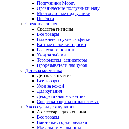
Подгузники Moony
Органические подгузники Naty
Многоразовые подгузники
Пелёнки
Средства гигиены
Средства гигиены
Все товары
Влажные и сухие салфетки
Ватные палочки и диски
Расчески и ножницы
Уход за зубами
Термометры, аспираторы
Прорезыватели для зубов
Детская косметика
Детская косметика
Все товары
Уход за кожей
Для купания
Декоративная косметика
Средства защиты от насекомых
Аксессуары для купания
Аксессуары для купания
Все товары
Ванночки, горки, лежаки
Мочалки и мыльницы