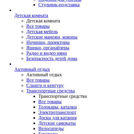
Стульчик-подставка
Детская комната
Детская комната
Все товары
Детская мебель
Детские манежи, коконы
Ночники, проекторы
Ящики, органайзеры
Радио и видео няни
Безопасность детей дома
Активный отдых
Активный отдых
Все товары
Слинги и кенгуру
Транспортные средства
Транспортные средства
Все товары
Толокары, каталки
Электротранспорт
Доски для катания
Детские самокаты
Велосипеды
Беговелы