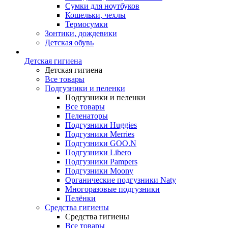
Сумки для ноутбуков
Кошельки, чехлы
Термосумки
Зонтики, дождевики
Детская обувь
Детская гигиена
Детская гигиена
Все товары
Подгузники и пеленки
Подгузники и пеленки
Все товары
Пеленаторы
Подгузники Huggies
Подгузники Merries
Подгузники GOO.N
Подгузники Libero
Подгузники Pampers
Подгузники Moony
Органические подгузники Naty
Многоразовые подгузники
Пелёнки
Средства гигиены
Средства гигиены
Все товары