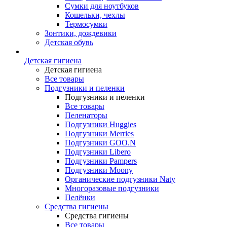
Сумки для ноутбуков
Кошельки, чехлы
Термосумки
Зонтики, дождевики
Детская обувь
Детская гигиена
Детская гигиена
Все товары
Подгузники и пеленки
Подгузники и пеленки
Все товары
Пеленаторы
Подгузники Huggies
Подгузники Merries
Подгузники GOO.N
Подгузники Libero
Подгузники Pampers
Подгузники Moony
Органические подгузники Naty
Многоразовые подгузники
Пелёнки
Средства гигиены
Средства гигиены
Все товары