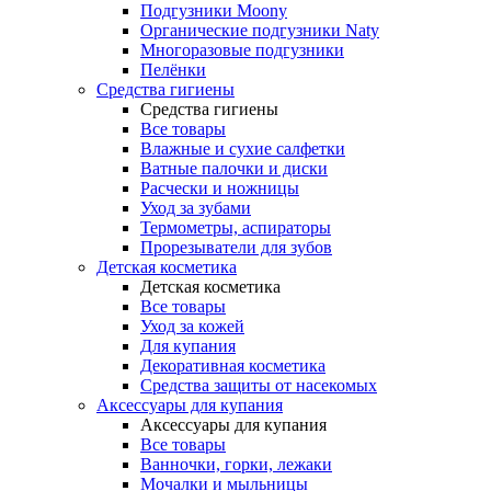
Подгузники Moony
Органические подгузники Naty
Многоразовые подгузники
Пелёнки
Средства гигиены
Средства гигиены
Все товары
Влажные и сухие салфетки
Ватные палочки и диски
Расчески и ножницы
Уход за зубами
Термометры, аспираторы
Прорезыватели для зубов
Детская косметика
Детская косметика
Все товары
Уход за кожей
Для купания
Декоративная косметика
Средства защиты от насекомых
Аксессуары для купания
Аксессуары для купания
Все товары
Ванночки, горки, лежаки
Мочалки и мыльницы