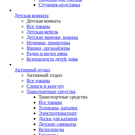
Стульчик-подставка
Детская комната
Детская комната
Все товары
Детская мебель
Детские манежи, коконы
Ночники, проекторы
Ящики, органайзеры
Радио и видео няни
Безопасность детей дома
Активный отдых
Активный отдых
Все товары
Слинги и кенгуру
Транспортные средства
Транспортные средства
Все товары
Толокары, каталки
Электротранспорт
Доски для катания
Детские самокаты
Велосипеды
Беговелы