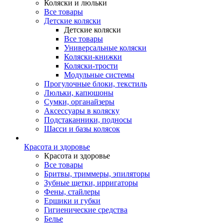
Коляски и люльки
Все товары
Детские коляски
Детские коляски
Все товары
Универсальные коляски
Коляски-книжки
Коляски-трости
Модульные системы
Прогулочные блоки, текстиль
Люльки, капюшоны
Сумки, органайзеры
Аксессуары в коляску
Подстаканники, подносы
Шасси и базы колясок
Красота и здоровье
Красота и здоровье
Все товары
Бритвы, триммеры, эпиляторы
Зубные щетки, ирригаторы
Фены, стайлеры
Ершики и губки
Гигиенические средства
Белье