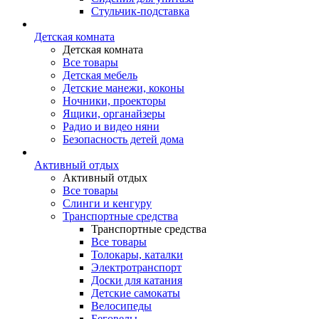
Стульчик-подставка
Детская комната
Детская комната
Все товары
Детская мебель
Детские манежи, коконы
Ночники, проекторы
Ящики, органайзеры
Радио и видео няни
Безопасность детей дома
Активный отдых
Активный отдых
Все товары
Слинги и кенгуру
Транспортные средства
Транспортные средства
Все товары
Толокары, каталки
Электротранспорт
Доски для катания
Детские самокаты
Велосипеды
Беговелы