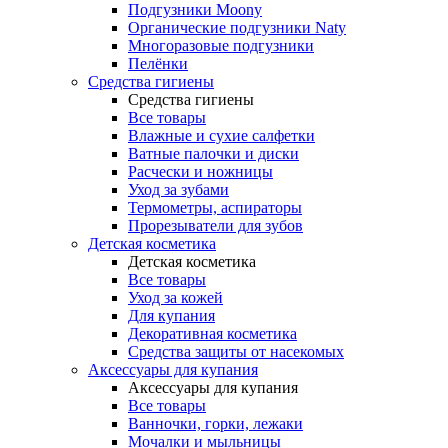
Подгузники Moony
Органические подгузники Naty
Многоразовые подгузники
Пелёнки
Средства гигиены
Средства гигиены
Все товары
Влажные и сухие салфетки
Ватные палочки и диски
Расчески и ножницы
Уход за зубами
Термометры, аспираторы
Прорезыватели для зубов
Детская косметика
Детская косметика
Все товары
Уход за кожей
Для купания
Декоративная косметика
Средства защиты от насекомых
Аксессуары для купания
Аксессуары для купания
Все товары
Ванночки, горки, лежаки
Мочалки и мыльницы