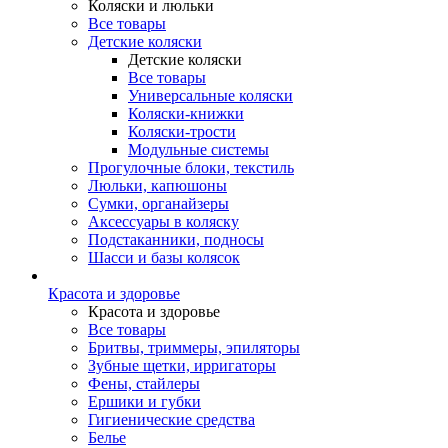
Коляски и люльки
Все товары
Детские коляски
Детские коляски
Все товары
Универсальные коляски
Коляски-книжки
Коляски-трости
Модульные системы
Прогулочные блоки, текстиль
Люльки, капюшоны
Сумки, органайзеры
Аксессуары в коляску
Подстаканники, подносы
Шасси и базы колясок
Красота и здоровье
Красота и здоровье
Все товары
Бритвы, триммеры, эпиляторы
Зубные щетки, ирригаторы
Фены, стайлеры
Ершики и губки
Гигиенические средства
Белье