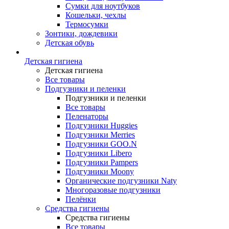
Сумки для ноутбуков
Кошельки, чехлы
Термосумки
Зонтики, дождевики
Детская обувь
Детская гигиена
Детская гигиена
Все товары
Подгузники и пеленки
Подгузники и пеленки
Все товары
Пеленаторы
Подгузники Huggies
Подгузники Merries
Подгузники GOO.N
Подгузники Libero
Подгузники Pampers
Подгузники Moony
Органические подгузники Naty
Многоразовые подгузники
Пелёнки
Средства гигиены
Средства гигиены
Все товары