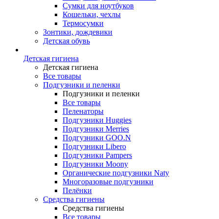
Сумки для ноутбуков
Кошельки, чехлы
Термосумки
Зонтики, дождевики
Детская обувь
Детская гигиена
Детская гигиена
Все товары
Подгузники и пеленки
Подгузники и пеленки
Все товары
Пеленаторы
Подгузники Huggies
Подгузники Merries
Подгузники GOO.N
Подгузники Libero
Подгузники Pampers
Подгузники Moony
Органические подгузники Naty
Многоразовые подгузники
Пелёнки
Средства гигиены
Средства гигиены
Все товары