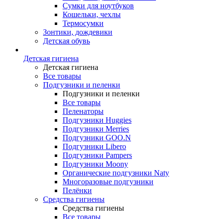
Сумки для ноутбуков
Кошельки, чехлы
Термосумки
Зонтики, дождевики
Детская обувь
Детская гигиена
Детская гигиена
Все товары
Подгузники и пеленки
Подгузники и пеленки
Все товары
Пеленаторы
Подгузники Huggies
Подгузники Merries
Подгузники GOO.N
Подгузники Libero
Подгузники Pampers
Подгузники Moony
Органические подгузники Naty
Многоразовые подгузники
Пелёнки
Средства гигиены
Средства гигиены
Все товары