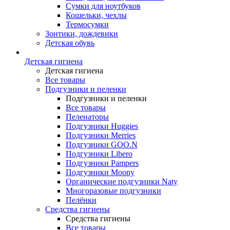
Сумки для ноутбуков
Кошельки, чехлы
Термосумки
Зонтики, дождевики
Детская обувь
Детская гигиена
Детская гигиена
Все товары
Подгузники и пеленки
Подгузники и пеленки
Все товары
Пеленаторы
Подгузники Huggies
Подгузники Merries
Подгузники GOO.N
Подгузники Libero
Подгузники Pampers
Подгузники Moony
Органические подгузники Naty
Многоразовые подгузники
Пелёнки
Средства гигиены
Средства гигиены
Все товары