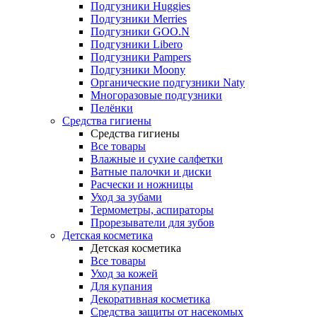
Подгузники Huggies
Подгузники Merries
Подгузники GOO.N
Подгузники Libero
Подгузники Pampers
Подгузники Moony
Органические подгузники Naty
Многоразовые подгузники
Пелёнки
Средства гигиены
Средства гигиены
Все товары
Влажные и сухие салфетки
Ватные палочки и диски
Расчески и ножницы
Уход за зубами
Термометры, аспираторы
Прорезыватели для зубов
Детская косметика
Детская косметика
Все товары
Уход за кожей
Для купания
Декоративная косметика
Средства защиты от насекомых