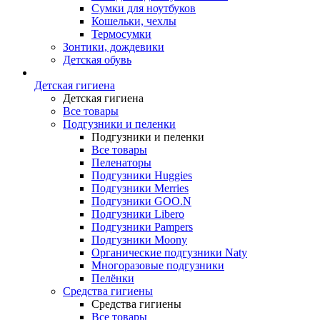
Сумки для ноутбуков
Кошельки, чехлы
Термосумки
Зонтики, дождевики
Детская обувь
Детская гигиена
Детская гигиена
Все товары
Подгузники и пеленки
Подгузники и пеленки
Все товары
Пеленаторы
Подгузники Huggies
Подгузники Merries
Подгузники GOO.N
Подгузники Libero
Подгузники Pampers
Подгузники Moony
Органические подгузники Naty
Многоразовые подгузники
Пелёнки
Средства гигиены
Средства гигиены
Все товары