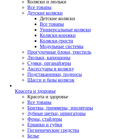
Коляски и люльки
Все товары
Детские коляски
Детские коляски
Все товары
Универсальные коляски
Коляски-книжки
Коляски-трости
Модульные системы
Прогулочные блоки, текстиль
Люльки, капюшоны
Сумки, органайзеры
Аксессуары в коляску
Подстаканники, подносы
Шасси и базы колясок
Красота и здоровье
Красота и здоровье
Все товары
Бритвы, триммеры, эпиляторы
Зубные щетки, ирригаторы
Фены, стайлеры
Ершики и губки
Гигиенические средства
Белье