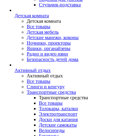
Стульчик-подставка
Детская комната
Детская комната
Все товары
Детская мебель
Детские манежи, коконы
Ночники, проекторы
Ящики, органайзеры
Радио и видео няни
Безопасность детей дома
Активный отдых
Активный отдых
Все товары
Слинги и кенгуру
Транспортные средства
Транспортные средства
Все товары
Толокары, каталки
Электротранспорт
Доски для катания
Детские самокаты
Велосипеды
Беговелы