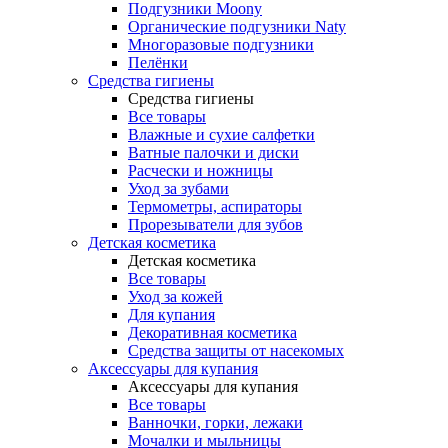
Подгузники Moony
Органические подгузники Naty
Многоразовые подгузники
Пелёнки
Средства гигиены
Средства гигиены
Все товары
Влажные и сухие салфетки
Ватные палочки и диски
Расчески и ножницы
Уход за зубами
Термометры, аспираторы
Прорезыватели для зубов
Детская косметика
Детская косметика
Все товары
Уход за кожей
Для купания
Декоративная косметика
Средства защиты от насекомых
Аксессуары для купания
Аксессуары для купания
Все товары
Ванночки, горки, лежаки
Мочалки и мыльницы