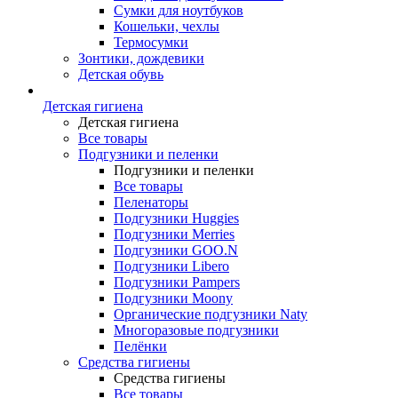
Сумки для ноутбуков
Кошельки, чехлы
Термосумки
Зонтики, дождевики
Детская обувь
Детская гигиена
Детская гигиена
Все товары
Подгузники и пеленки
Подгузники и пеленки
Все товары
Пеленаторы
Подгузники Huggies
Подгузники Merries
Подгузники GOO.N
Подгузники Libero
Подгузники Pampers
Подгузники Moony
Органические подгузники Naty
Многоразовые подгузники
Пелёнки
Средства гигиены
Средства гигиены
Все товары