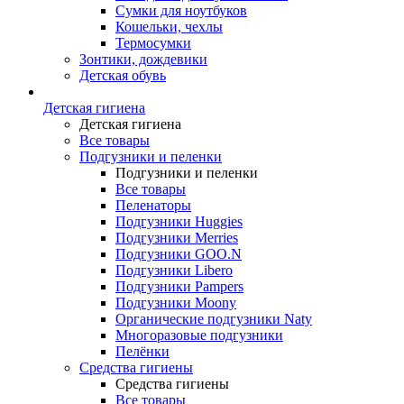
Сумки для ноутбуков
Кошельки, чехлы
Термосумки
Зонтики, дождевики
Детская обувь
Детская гигиена
Детская гигиена
Все товары
Подгузники и пеленки
Подгузники и пеленки
Все товары
Пеленаторы
Подгузники Huggies
Подгузники Merries
Подгузники GOO.N
Подгузники Libero
Подгузники Pampers
Подгузники Moony
Органические подгузники Naty
Многоразовые подгузники
Пелёнки
Средства гигиены
Средства гигиены
Все товары