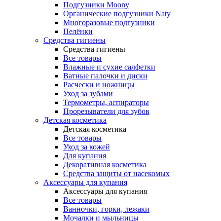
Подгузники Moony
Органические подгузники Naty
Многоразовые подгузники
Пелёнки
Средства гигиены
Средства гигиены
Все товары
Влажные и сухие салфетки
Ватные палочки и диски
Расчески и ножницы
Уход за зубами
Термометры, аспираторы
Прорезыватели для зубов
Детская косметика
Детская косметика
Все товары
Уход за кожей
Для купания
Декоративная косметика
Средства защиты от насекомых
Аксессуары для купания
Аксессуары для купания
Все товары
Ванночки, горки, лежаки
Мочалки и мыльницы