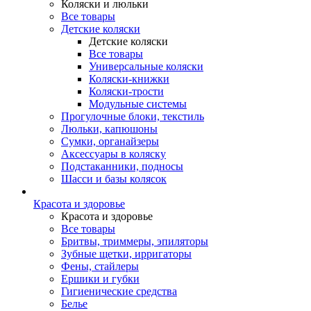
Коляски и люльки
Все товары
Детские коляски
Детские коляски
Все товары
Универсальные коляски
Коляски-книжки
Коляски-трости
Модульные системы
Прогулочные блоки, текстиль
Люльки, капюшоны
Сумки, органайзеры
Аксессуары в коляску
Подстаканники, подносы
Шасси и базы колясок
Красота и здоровье
Красота и здоровье
Все товары
Бритвы, триммеры, эпиляторы
Зубные щетки, ирригаторы
Фены, стайлеры
Ершики и губки
Гигиенические средства
Белье