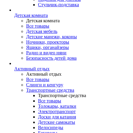
Стульчик-подставка
Детская комната
Детская комната
Все товары
Детская мебель
Детские манежи, коконы
Ночники, проекторы
Ящики, органайзеры
Радио и видео няни
Безопасность детей дома
Активный отдых
Активный отдых
Все товары
Слинги и кенгуру
Транспортные средства
Транспортные средства
Все товары
Толокары, каталки
Электротранспорт
Доски для катания
Детские самокаты
Велосипеды
Беговелы