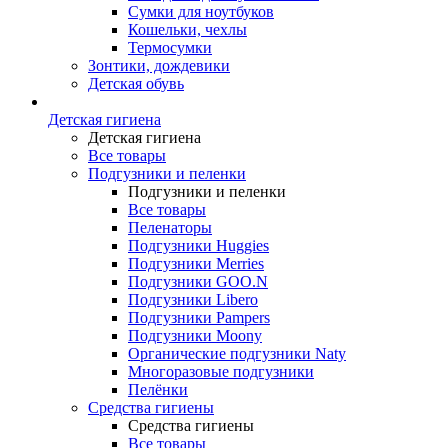
Сумки для ноутбуков
Кошельки, чехлы
Термосумки
Зонтики, дождевики
Детская обувь
Детская гигиена
Детская гигиена
Все товары
Подгузники и пеленки
Подгузники и пеленки
Все товары
Пеленаторы
Подгузники Huggies
Подгузники Merries
Подгузники GOO.N
Подгузники Libero
Подгузники Pampers
Подгузники Moony
Органические подгузники Naty
Многоразовые подгузники
Пелёнки
Средства гигиены
Средства гигиены
Все товары