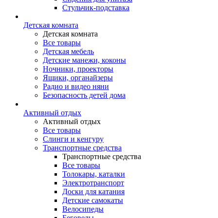
Стульчик-подставка
Детская комната
Детская комната
Все товары
Детская мебель
Детские манежи, коконы
Ночники, проекторы
Ящики, органайзеры
Радио и видео няни
Безопасность детей дома
Активный отдых
Активный отдых
Все товары
Слинги и кенгуру
Транспортные средства
Транспортные средства
Все товары
Толокары, каталки
Электротранспорт
Доски для катания
Детские самокаты
Велосипеды
Беговелы