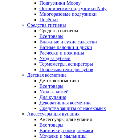
Подгузники Moony
Органические подгузники Naty
Многоразовые подгузники
Пелёнки
Средства гигиены
Средства гигиены
Все товары
Влажные и сухие салфетки
Ватные палочки и диски
Расчески и ножницы
Уход за зубами
Термометры, аспираторы
Прорезыватели для зубов
Детская косметика
Детская косметика
Все товары
Уход за кожей
Для купания
Декоративная косметика
Средства защиты от насекомых
Аксессуары для купания
Аксессуары для купания
Все товары
Ванночки, горки, лежаки
Мочалки и мыльницы