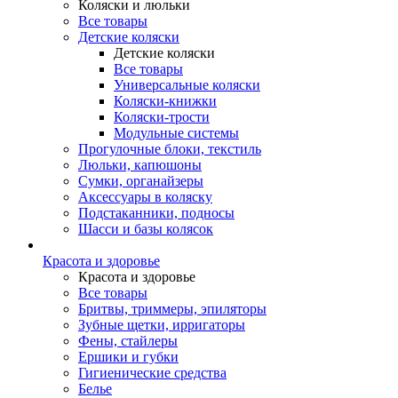
Коляски и люльки
Все товары
Детские коляски
Детские коляски
Все товары
Универсальные коляски
Коляски-книжки
Коляски-трости
Модульные системы
Прогулочные блоки, текстиль
Люльки, капюшоны
Сумки, органайзеры
Аксессуары в коляску
Подстаканники, подносы
Шасси и базы колясок
Красота и здоровье
Красота и здоровье
Все товары
Бритвы, триммеры, эпиляторы
Зубные щетки, ирригаторы
Фены, стайлеры
Ершики и губки
Гигиенические средства
Белье