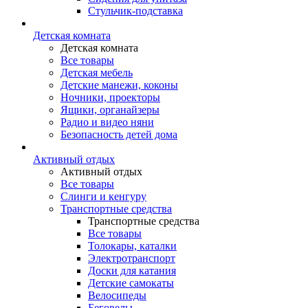
Стульчик-подставка
Детская комната
Детская комната
Все товары
Детская мебель
Детские манежи, коконы
Ночники, проекторы
Ящики, органайзеры
Радио и видео няни
Безопасность детей дома
Активный отдых
Активный отдых
Все товары
Слинги и кенгуру
Транспортные средства
Транспортные средства
Все товары
Толокары, каталки
Электротранспорт
Доски для катания
Детские самокаты
Велосипеды
Беговелы