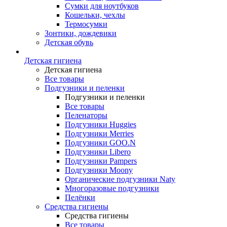
Сумки для ноутбуков
Кошельки, чехлы
Термосумки
Зонтики, дождевики
Детская обувь
Детская гигиена
Детская гигиена
Все товары
Подгузники и пеленки
Подгузники и пеленки
Все товары
Пеленаторы
Подгузники Huggies
Подгузники Merries
Подгузники GOO.N
Подгузники Libero
Подгузники Pampers
Подгузники Moony
Органические подгузники Naty
Многоразовые подгузники
Пелёнки
Средства гигиены
Средства гигиены
Все товары