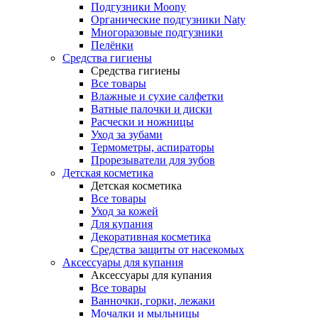
Подгузники Moony
Органические подгузники Naty
Многоразовые подгузники
Пелёнки
Средства гигиены
Средства гигиены
Все товары
Влажные и сухие салфетки
Ватные палочки и диски
Расчески и ножницы
Уход за зубами
Термометры, аспираторы
Прорезыватели для зубов
Детская косметика
Детская косметика
Все товары
Уход за кожей
Для купания
Декоративная косметика
Средства защиты от насекомых
Аксессуары для купания
Аксессуары для купания
Все товары
Ванночки, горки, лежаки
Мочалки и мыльницы