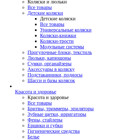
Коляски и люльки
Все товары
Детские коляски
Детские коляски
Все товары
Универсальные коляски
Коляски-книжки
Коляски-трости
Модульные системы
Прогулочные блоки, текстиль
Люльки, капюшоны
Сумки, органайзеры
Аксессуары в коляску
Подстаканники, подносы
Шасси и базы колясок
Красота и здоровье
Красота и здоровье
Все товары
Бритвы, триммеры, эпиляторы
Зубные щетки, ирригаторы
Фены, стайлеры
Ершики и губки
Гигиенические средства
Белье