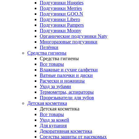
Подгузники Huggies
Подгузники Merries
Подгузники GOO.N
Подгузники Libero
Подгузники Pampers
Подгузники Moony
Органические подгузники Naty
Многоразовые подгузники
Пелёнки
Средства гигиены
Средства гигиены
Все товары
Влажные и сухие салфетки
Ватные палочки и диски
Расчески и ножницы
Уход за зубами
Термометры, аспираторы
Прорезыватели для зубов
Детская косметика
Детская косметика
Все товары
Уход за кожей
Для купания
Декоративная косметика
Средства защиты от насекомых