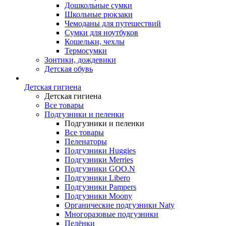
Дошкольные сумки
Школьные рюкзаки
Чемоданы для путешествий
Сумки для ноутбуков
Кошельки, чехлы
Термосумки
Зонтики, дождевики
Детская обувь
Детская гигиена
Детская гигиена
Все товары
Подгузники и пеленки
Подгузники и пеленки
Все товары
Пеленаторы
Подгузники Huggies
Подгузники Merries
Подгузники GOO.N
Подгузники Libero
Подгузники Pampers
Подгузники Moony
Органические подгузники Naty
Многоразовые подгузники
Пелёнки