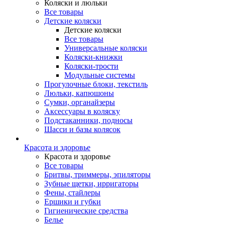
Коляски и люльки
Все товары
Детские коляски
Детские коляски
Все товары
Универсальные коляски
Коляски-книжки
Коляски-трости
Модульные системы
Прогулочные блоки, текстиль
Люльки, капюшоны
Сумки, органайзеры
Аксессуары в коляску
Подстаканники, подносы
Шасси и базы колясок
Красота и здоровье
Красота и здоровье
Все товары
Бритвы, триммеры, эпиляторы
Зубные щетки, ирригаторы
Фены, стайлеры
Ершики и губки
Гигиенические средства
Белье