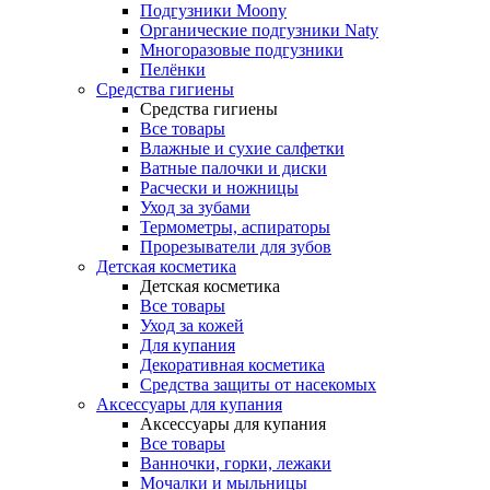
Подгузники Moony
Органические подгузники Naty
Многоразовые подгузники
Пелёнки
Средства гигиены
Средства гигиены
Все товары
Влажные и сухие салфетки
Ватные палочки и диски
Расчески и ножницы
Уход за зубами
Термометры, аспираторы
Прорезыватели для зубов
Детская косметика
Детская косметика
Все товары
Уход за кожей
Для купания
Декоративная косметика
Средства защиты от насекомых
Аксессуары для купания
Аксессуары для купания
Все товары
Ванночки, горки, лежаки
Мочалки и мыльницы