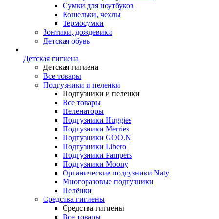
Сумки для ноутбуков
Кошельки, чехлы
Термосумки
Зонтики, дождевики
Детская обувь
Детская гигиена
Детская гигиена
Все товары
Подгузники и пеленки
Подгузники и пеленки
Все товары
Пеленаторы
Подгузники Huggies
Подгузники Merries
Подгузники GOO.N
Подгузники Libero
Подгузники Pampers
Подгузники Moony
Органические подгузники Naty
Многоразовые подгузники
Пелёнки
Средства гигиены
Средства гигиены
Все товары