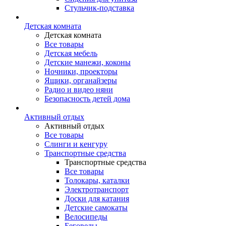
Стульчик-подставка
Детская комната
Детская комната
Все товары
Детская мебель
Детские манежи, коконы
Ночники, проекторы
Ящики, органайзеры
Радио и видео няни
Безопасность детей дома
Активный отдых
Активный отдых
Все товары
Слинги и кенгуру
Транспортные средства
Транспортные средства
Все товары
Толокары, каталки
Электротранспорт
Доски для катания
Детские самокаты
Велосипеды
Беговелы