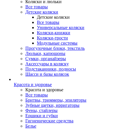
Коляски и люльки
Все товары
Детские коляски
Детские коляски
Все товары
Универсальные коляски
Коляски-книжки
Коляски-трости
Модульные системы
Прогулочные блоки, текстиль
Люльки, капюшоны
Сумки, органайзеры
Аксессуары в коляску
Подстаканники, подносы
Шасси и базы колясок
Красота и здоровье
Красота и здоровье
Все товары
Бритвы, триммеры, эпиляторы
Зубные щетки, ирригаторы
Фены, стайлеры
Ершики и губки
Гигиенические средства
Белье