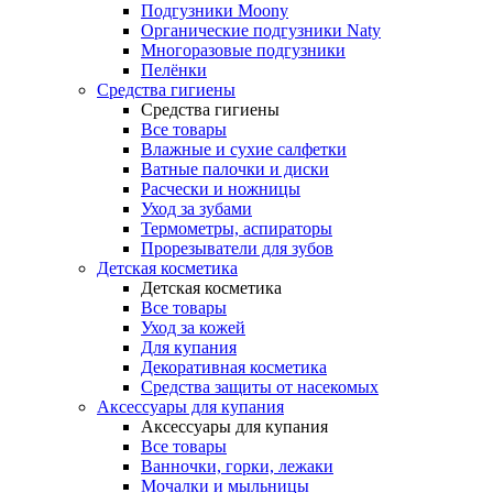
Подгузники Moony
Органические подгузники Naty
Многоразовые подгузники
Пелёнки
Средства гигиены
Средства гигиены
Все товары
Влажные и сухие салфетки
Ватные палочки и диски
Расчески и ножницы
Уход за зубами
Термометры, аспираторы
Прорезыватели для зубов
Детская косметика
Детская косметика
Все товары
Уход за кожей
Для купания
Декоративная косметика
Средства защиты от насекомых
Аксессуары для купания
Аксессуары для купания
Все товары
Ванночки, горки, лежаки
Мочалки и мыльницы