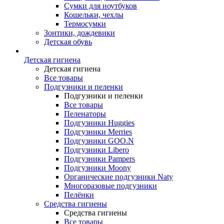
Сумки для ноутбуков
Кошельки, чехлы
Термосумки
Зонтики, дождевики
Детская обувь
Детская гигиена
Детская гигиена
Все товары
Подгузники и пеленки
Подгузники и пеленки
Все товары
Пеленаторы
Подгузники Huggies
Подгузники Merries
Подгузники GOO.N
Подгузники Libero
Подгузники Pampers
Подгузники Moony
Органические подгузники Naty
Многоразовые подгузники
Пелёнки
Средства гигиены
Средства гигиены
Все товары