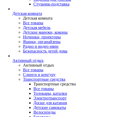
Стульчик-подставка
Детская комната
Детская комната
Все товары
Детская мебель
Детские манежи, коконы
Ночники, проекторы
Ящики, органайзеры
Радио и видео няни
Безопасность детей дома
Активный отдых
Активный отдых
Все товары
Слинги и кенгуру
Транспортные средства
Транспортные средства
Все товары
Толокары, каталки
Электротранспорт
Доски для катания
Детские самокаты
Велосипеды
Беговелы