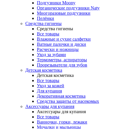
Подгузники Moony
Органические подгузники Naty
Многоразовые подгузники
Пелёнки
Средства гигиены
Средства гигиены
Все товары
Влажные и сухие салфетки
Ватные палочки и диски
Расчески и ножницы
Уход за зубами
Термометры, аспираторы
Прорезыватели для зубов
Детская косметика
Детская косметика
Все товары
Уход за кожей
Для купания
Декоративная косметика
Средства защиты от насекомых
Аксессуары для купания
Аксессуары для купания
Все товары
Ванночки, горки, лежаки
Мочалки и мыльницы