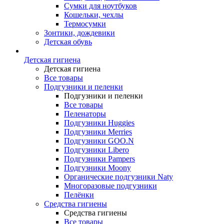
Сумки для ноутбуков
Кошельки, чехлы
Термосумки
Зонтики, дождевики
Детская обувь
Детская гигиена
Детская гигиена
Все товары
Подгузники и пеленки
Подгузники и пеленки
Все товары
Пеленаторы
Подгузники Huggies
Подгузники Merries
Подгузники GOO.N
Подгузники Libero
Подгузники Pampers
Подгузники Moony
Органические подгузники Naty
Многоразовые подгузники
Пелёнки
Средства гигиены
Средства гигиены
Все товары