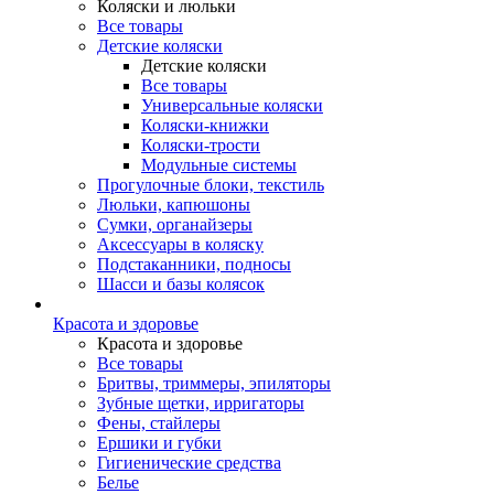
Коляски и люльки
Все товары
Детские коляски
Детские коляски
Все товары
Универсальные коляски
Коляски-книжки
Коляски-трости
Модульные системы
Прогулочные блоки, текстиль
Люльки, капюшоны
Сумки, органайзеры
Аксессуары в коляску
Подстаканники, подносы
Шасси и базы колясок
Красота и здоровье
Красота и здоровье
Все товары
Бритвы, триммеры, эпиляторы
Зубные щетки, ирригаторы
Фены, стайлеры
Ершики и губки
Гигиенические средства
Белье