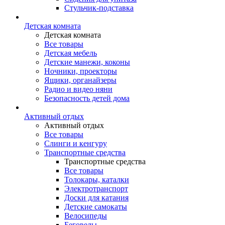
Стульчик-подставка
Детская комната
Детская комната
Все товары
Детская мебель
Детские манежи, коконы
Ночники, проекторы
Ящики, органайзеры
Радио и видео няни
Безопасность детей дома
Активный отдых
Активный отдых
Все товары
Слинги и кенгуру
Транспортные средства
Транспортные средства
Все товары
Толокары, каталки
Электротранспорт
Доски для катания
Детские самокаты
Велосипеды
Беговелы