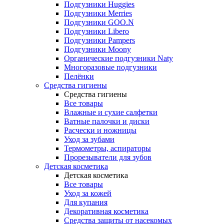
Подгузники Huggies
Подгузники Merries
Подгузники GOO.N
Подгузники Libero
Подгузники Pampers
Подгузники Moony
Органические подгузники Naty
Многоразовые подгузники
Пелёнки
Средства гигиены
Средства гигиены
Все товары
Влажные и сухие салфетки
Ватные палочки и диски
Расчески и ножницы
Уход за зубами
Термометры, аспираторы
Прорезыватели для зубов
Детская косметика
Детская косметика
Все товары
Уход за кожей
Для купания
Декоративная косметика
Средства защиты от насекомых