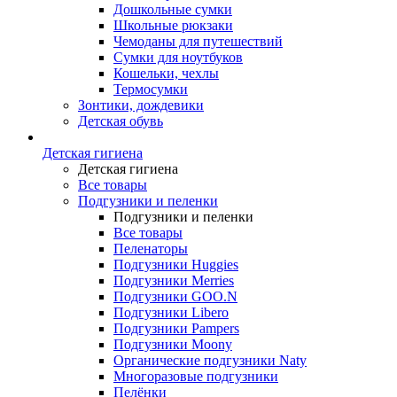
Дошкольные сумки
Школьные рюкзаки
Чемоданы для путешествий
Сумки для ноутбуков
Кошельки, чехлы
Термосумки
Зонтики, дождевики
Детская обувь
Детская гигиена
Детская гигиена
Все товары
Подгузники и пеленки
Подгузники и пеленки
Все товары
Пеленаторы
Подгузники Huggies
Подгузники Merries
Подгузники GOO.N
Подгузники Libero
Подгузники Pampers
Подгузники Moony
Органические подгузники Naty
Многоразовые подгузники
Пелёнки