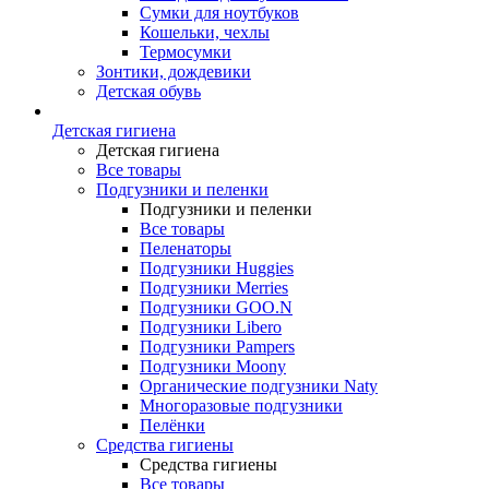
Сумки для ноутбуков
Кошельки, чехлы
Термосумки
Зонтики, дождевики
Детская обувь
Детская гигиена
Детская гигиена
Все товары
Подгузники и пеленки
Подгузники и пеленки
Все товары
Пеленаторы
Подгузники Huggies
Подгузники Merries
Подгузники GOO.N
Подгузники Libero
Подгузники Pampers
Подгузники Moony
Органические подгузники Naty
Многоразовые подгузники
Пелёнки
Средства гигиены
Средства гигиены
Все товары