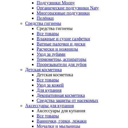
Подгузники Moony
Органические подгузники Naty
Многоразовые подгузники
Пелёнки
Средства гигиены
Средства гигиены
Все товары
Влажные и сухие салфетки
Ватные палочки и диски
Расчески и ножницы
Уход за зубами
Термометры, аспираторы
Прорезыватели для зубов
Детская косметика
Детская косметика
Все товары
Уход за кожей
Для купания
Декоративная косметика
Средства защиты от насекомых
Аксессуары для купания
Аксессуары для купания
Все товары
Ванночки, горки, лежаки
Мочалки и мыльницы