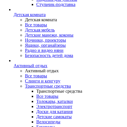
Стульчик-подставка
Детская комната
Детская комната
Все товары
Детская мебель
Детские манежи, коконы
Ночники, проекторы
Ящики, органайзеры
Радио и видео няни
Безопасность детей дома
Активный отдых
Активный отдых
Все товары
Слинги и кенгуру
Транспортные средства
Транспортные средства
Все товары
Толокары, каталки
Электротранспорт
Доски для катания
Детские самокаты
Велосипеды
Беговелы