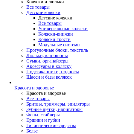
Коляски и люльки
Все товары
Детские коляски
Детские коляски
Все товары
Универсальные коляски
Коляски-книжки
Коляски-трости
Модульные системы
Прогулочные блоки, текстиль
Люльки, капюшоны
Сумки, органайзеры
Аксессуары в коляску
Подстаканники, подносы
Шасси и базы колясок
Красота и здоровье
Красота и здоровье
Все товары
Бритвы, триммеры, эпиляторы
Зубные щетки, ирригаторы
Фены, стайлеры
Ершики и губки
Гигиенические средства
Белье