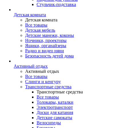
Стульчик-подставка
Детская комната
Детская комната
Все товары
Детская мебель
Детские манежи, коконы
Ночники, проекторы
Ящики, органайзеры
Радио и видео няни
Безопасность детей дома
Активный отдых
Активный отдых
Все товары
Слинги и кенгуру
Транспортные средства
Транспортные средства
Все товары
Толокары, каталки
Электротранспорт
Доски для катания
Детские самокаты
Велосипеды
Беговелы