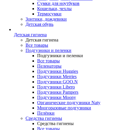
Сумки для ноутбуков
Кошельки, чехлы
Термосумки
Зонтики, дождевики
Детская обувь
Детская гигиена
Детская гигиена
Все товары
Подгузники и пеленки
Подгузники и пеленки
Все товары
Пеленаторы
Подгузники Huggies
Подгузники Merries
Подгузники GOO.N
Подгузники Libero
Подгузники Pampers
Подгузники Moony
Органические подгузники Naty
Многоразовые подгузники
Пелёнки
Средства гигиены
Средства гигиены
Все товары