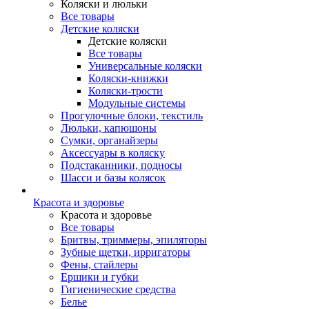
Коляски и люльки
Все товары
Детские коляски
Детские коляски
Все товары
Универсальные коляски
Коляски-книжки
Коляски-трости
Модульные системы
Прогулочные блоки, текстиль
Люльки, капюшоны
Сумки, органайзеры
Аксессуары в коляску
Подстаканники, подносы
Шасси и базы колясок
Красота и здоровье
Красота и здоровье
Все товары
Бритвы, триммеры, эпиляторы
Зубные щетки, ирригаторы
Фены, стайлеры
Ершики и губки
Гигиенические средства
Белье