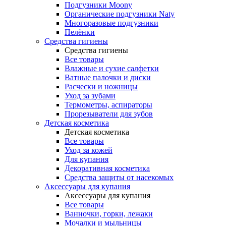
Подгузники Moony
Органические подгузники Naty
Многоразовые подгузники
Пелёнки
Средства гигиены
Средства гигиены
Все товары
Влажные и сухие салфетки
Ватные палочки и диски
Расчески и ножницы
Уход за зубами
Термометры, аспираторы
Прорезыватели для зубов
Детская косметика
Детская косметика
Все товары
Уход за кожей
Для купания
Декоративная косметика
Средства защиты от насекомых
Аксессуары для купания
Аксессуары для купания
Все товары
Ванночки, горки, лежаки
Мочалки и мыльницы