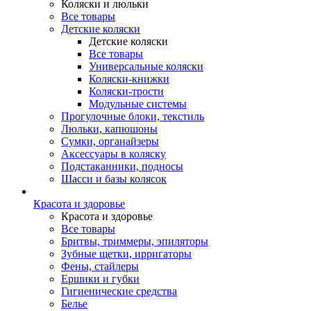
Коляски и люльки
Все товары
Детские коляски
Детские коляски
Все товары
Универсальные коляски
Коляски-книжки
Коляски-трости
Модульные системы
Прогулочные блоки, текстиль
Люльки, капюшоны
Сумки, органайзеры
Аксессуары в коляску
Подстаканники, подносы
Шасси и базы колясок
Красота и здоровье
Красота и здоровье
Все товары
Бритвы, триммеры, эпиляторы
Зубные щетки, ирригаторы
Фены, стайлеры
Ершики и губки
Гигиенические средства
Белье