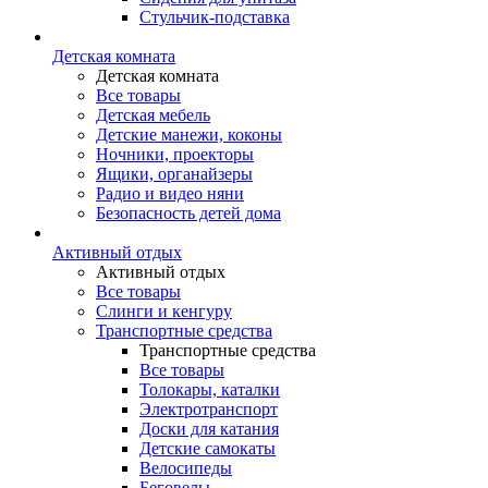
Стульчик-подставка
Детская комната
Детская комната
Все товары
Детская мебель
Детские манежи, коконы
Ночники, проекторы
Ящики, органайзеры
Радио и видео няни
Безопасность детей дома
Активный отдых
Активный отдых
Все товары
Слинги и кенгуру
Транспортные средства
Транспортные средства
Все товары
Толокары, каталки
Электротранспорт
Доски для катания
Детские самокаты
Велосипеды
Беговелы