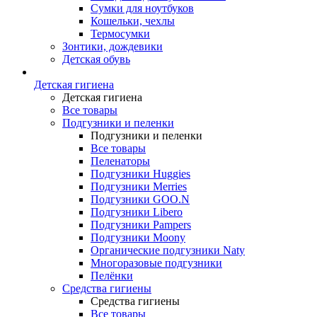
Сумки для ноутбуков
Кошельки, чехлы
Термосумки
Зонтики, дождевики
Детская обувь
Детская гигиена
Детская гигиена
Все товары
Подгузники и пеленки
Подгузники и пеленки
Все товары
Пеленаторы
Подгузники Huggies
Подгузники Merries
Подгузники GOO.N
Подгузники Libero
Подгузники Pampers
Подгузники Moony
Органические подгузники Naty
Многоразовые подгузники
Пелёнки
Средства гигиены
Средства гигиены
Все товары