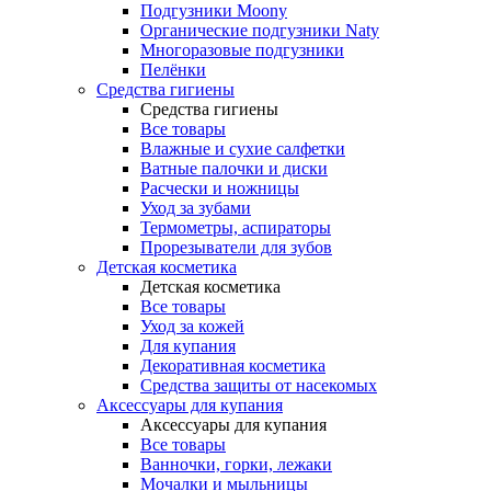
Подгузники Moony
Органические подгузники Naty
Многоразовые подгузники
Пелёнки
Средства гигиены
Средства гигиены
Все товары
Влажные и сухие салфетки
Ватные палочки и диски
Расчески и ножницы
Уход за зубами
Термометры, аспираторы
Прорезыватели для зубов
Детская косметика
Детская косметика
Все товары
Уход за кожей
Для купания
Декоративная косметика
Средства защиты от насекомых
Аксессуары для купания
Аксессуары для купания
Все товары
Ванночки, горки, лежаки
Мочалки и мыльницы