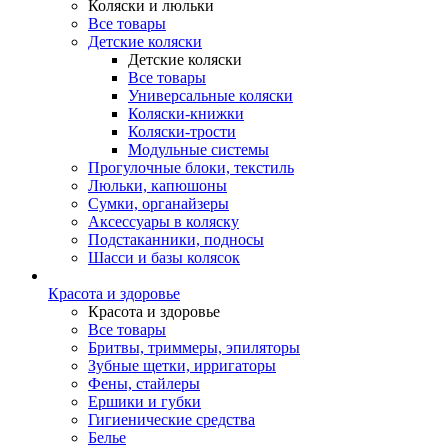
Коляски и люльки
Все товары
Детские коляски
Детские коляски
Все товары
Универсальные коляски
Коляски-книжки
Коляски-трости
Модульные системы
Прогулочные блоки, текстиль
Люльки, капюшоны
Сумки, органайзеры
Аксессуары в коляску
Подстаканники, подносы
Шасси и базы колясок
Красота и здоровье
Красота и здоровье
Все товары
Бритвы, триммеры, эпиляторы
Зубные щетки, ирригаторы
Фены, стайлеры
Ершики и губки
Гигиенические средства
Белье