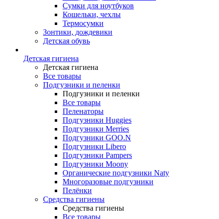
Сумки для ноутбуков
Кошельки, чехлы
Термосумки
Зонтики, дождевики
Детская обувь
Детская гигиена
Детская гигиена
Все товары
Подгузники и пеленки
Подгузники и пеленки
Все товары
Пеленаторы
Подгузники Huggies
Подгузники Merries
Подгузники GOO.N
Подгузники Libero
Подгузники Pampers
Подгузники Moony
Органические подгузники Naty
Многоразовые подгузники
Пелёнки
Средства гигиены
Средства гигиены
Все товары