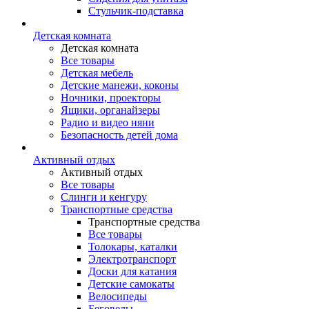
Стульчик-подставка
Детская комната
Детская комната
Все товары
Детская мебель
Детские манежи, коконы
Ночники, проекторы
Ящики, органайзеры
Радио и видео няни
Безопасность детей дома
Активный отдых
Активный отдых
Все товары
Слинги и кенгуру
Транспортные средства
Транспортные средства
Все товары
Толокары, каталки
Электротранспорт
Доски для катания
Детские самокаты
Велосипеды
Беговелы