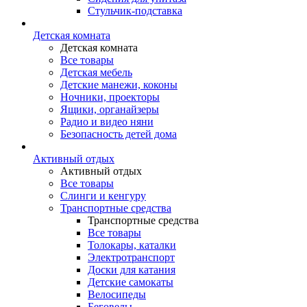
Стульчик-подставка
Детская комната
Детская комната
Все товары
Детская мебель
Детские манежи, коконы
Ночники, проекторы
Ящики, органайзеры
Радио и видео няни
Безопасность детей дома
Активный отдых
Активный отдых
Все товары
Слинги и кенгуру
Транспортные средства
Транспортные средства
Все товары
Толокары, каталки
Электротранспорт
Доски для катания
Детские самокаты
Велосипеды
Беговелы