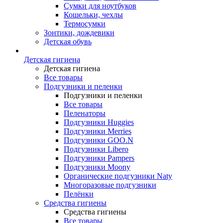
Сумки для ноутбуков
Кошельки, чехлы
Термосумки
Зонтики, дождевики
Детская обувь
Детская гигиена
Детская гигиена
Все товары
Подгузники и пеленки
Подгузники и пеленки
Все товары
Пеленаторы
Подгузники Huggies
Подгузники Merries
Подгузники GOO.N
Подгузники Libero
Подгузники Pampers
Подгузники Moony
Органические подгузники Naty
Многоразовые подгузники
Пелёнки
Средства гигиены
Средства гигиены
Все товары