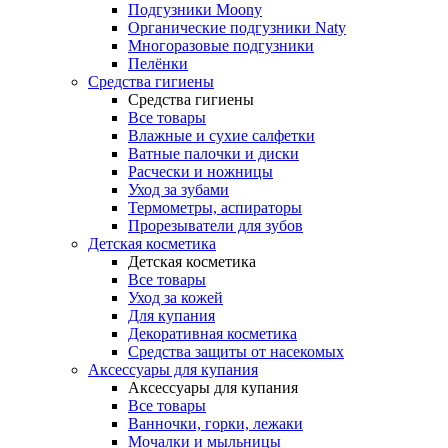
Подгузники Moony
Органические подгузники Naty
Многоразовые подгузники
Пелёнки
Средства гигиены
Средства гигиены
Все товары
Влажные и сухие салфетки
Ватные палочки и диски
Расчески и ножницы
Уход за зубами
Термометры, аспираторы
Прорезыватели для зубов
Детская косметика
Детская косметика
Все товары
Уход за кожей
Для купания
Декоративная косметика
Средства защиты от насекомых
Аксессуары для купания
Аксессуары для купания
Все товары
Ванночки, горки, лежаки
Мочалки и мыльницы