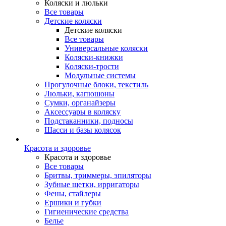
Коляски и люльки
Все товары
Детские коляски
Детские коляски
Все товары
Универсальные коляски
Коляски-книжки
Коляски-трости
Модульные системы
Прогулочные блоки, текстиль
Люльки, капюшоны
Сумки, органайзеры
Аксессуары в коляску
Подстаканники, подносы
Шасси и базы колясок
Красота и здоровье
Красота и здоровье
Все товары
Бритвы, триммеры, эпиляторы
Зубные щетки, ирригаторы
Фены, стайлеры
Ершики и губки
Гигиенические средства
Белье