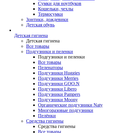
Сумки для ноутбуков
Кошельки, чехлы
Термосумки
Зонтики, дождевики
Детская обувь
Детская гигиена
Детская гигиена
Все товары
Подгузники и пеленки
Подгузники и пеленки
Все товары
Пеленаторы
Подгузники Huggies
Подгузники Merries
Подгузники GOO.N
Подгузники Libero
Подгузники Pampers
Подгузники Moony
Органические подгузники Naty
Многоразовые подгузники
Пелёнки
Средства гигиены
Средства гигиены
Все товары