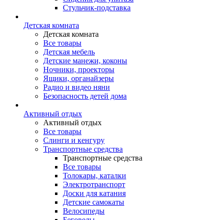
Стульчик-подставка
Детская комната
Детская комната
Все товары
Детская мебель
Детские манежи, коконы
Ночники, проекторы
Ящики, органайзеры
Радио и видео няни
Безопасность детей дома
Активный отдых
Активный отдых
Все товары
Слинги и кенгуру
Транспортные средства
Транспортные средства
Все товары
Толокары, каталки
Электротранспорт
Доски для катания
Детские самокаты
Велосипеды
Беговелы