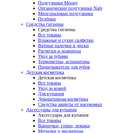
Подгузники Moony
Органические подгузники Naty
Многоразовые подгузники
Пелёнки
Средства гигиены
Средства гигиены
Все товары
Влажные и сухие салфетки
Ватные палочки и диски
Расчески и ножницы
Уход за зубами
Термометры, аспираторы
Прорезыватели для зубов
Детская косметика
Детская косметика
Все товары
Уход за кожей
Для купания
Декоративная косметика
Средства защиты от насекомых
Аксессуары для купания
Аксессуары для купания
Все товары
Ванночки, горки, лежаки
Мочалки и мыльницы