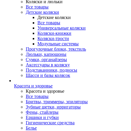
Коляски и люльки
Все товары
Детские коляски
Детские коляски
Все товары
Универсальные коляски
Коляски-книжки
Коляски-трости
Модульные системы
Прогулочные блоки, текстиль
Люльки, капюшоны
Сумки, органайзеры
Аксессуары в коляску
Подстаканники, подносы
Шасси и базы колясок
Красота и здоровье
Красота и здоровье
Все товары
Бритвы, триммеры, эпиляторы
Зубные щетки, ирригаторы
Фены, стайлеры
Ершики и губки
Гигиенические средства
Белье