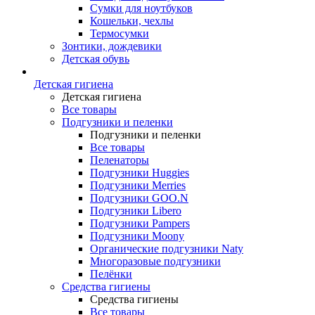
Сумки для ноутбуков
Кошельки, чехлы
Термосумки
Зонтики, дождевики
Детская обувь
Детская гигиена
Детская гигиена
Все товары
Подгузники и пеленки
Подгузники и пеленки
Все товары
Пеленаторы
Подгузники Huggies
Подгузники Merries
Подгузники GOO.N
Подгузники Libero
Подгузники Pampers
Подгузники Moony
Органические подгузники Naty
Многоразовые подгузники
Пелёнки
Средства гигиены
Средства гигиены
Все товары