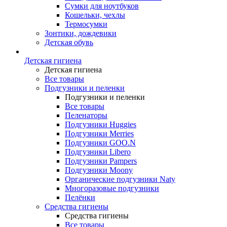
Сумки для ноутбуков
Кошельки, чехлы
Термосумки
Зонтики, дождевики
Детская обувь
Детская гигиена
Детская гигиена
Все товары
Подгузники и пеленки
Подгузники и пеленки
Все товары
Пеленаторы
Подгузники Huggies
Подгузники Merries
Подгузники GOO.N
Подгузники Libero
Подгузники Pampers
Подгузники Moony
Органические подгузники Naty
Многоразовые подгузники
Пелёнки
Средства гигиены
Средства гигиены
Все товары