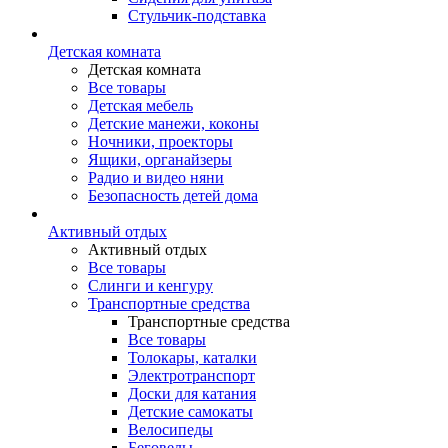
Стульчик-подставка
Детская комната
Детская комната
Все товары
Детская мебель
Детские манежи, коконы
Ночники, проекторы
Ящики, органайзеры
Радио и видео няни
Безопасность детей дома
Активный отдых
Активный отдых
Все товары
Слинги и кенгуру
Транспортные средства
Транспортные средства
Все товары
Толокары, каталки
Электротранспорт
Доски для катания
Детские самокаты
Велосипеды
Беговелы