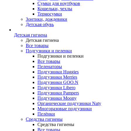
Сумки для ноутбуков
Кошельки, чехлы
Термосумки
Зонтики, дождевики
Детская обувь
Детская гигиена
Детская гигиена
Все товары
Подгузники и пеленки
Подгузники и пеленки
Все товары
Пеленаторы
Подгузники Huggies
Подгузники Merries
Подгузники GOO.N
Подгузники Libero
Подгузники Pampers
Подгузники Moony
Органические подгузники Naty
Многоразовые подгузники
Пелёнки
Средства гигиены
Средства гигиены
Все товары