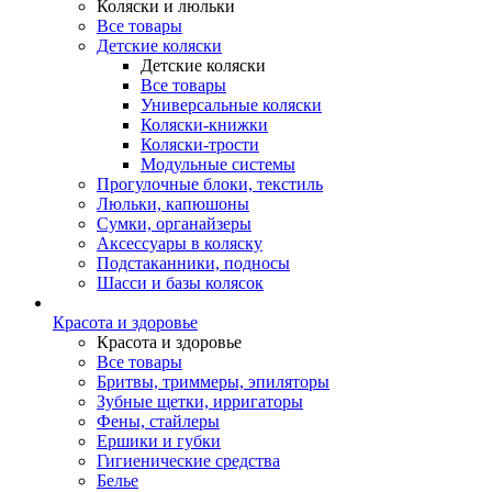
Коляски и люльки
Все товары
Детские коляски
Детские коляски
Все товары
Универсальные коляски
Коляски-книжки
Коляски-трости
Модульные системы
Прогулочные блоки, текстиль
Люльки, капюшоны
Сумки, органайзеры
Аксессуары в коляску
Подстаканники, подносы
Шасси и базы колясок
Красота и здоровье
Красота и здоровье
Все товары
Бритвы, триммеры, эпиляторы
Зубные щетки, ирригаторы
Фены, стайлеры
Ершики и губки
Гигиенические средства
Белье