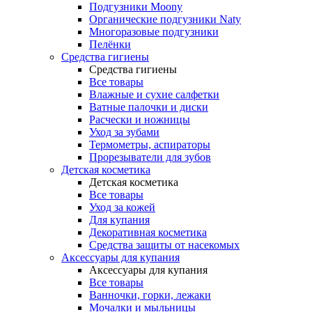
Подгузники Moony
Органические подгузники Naty
Многоразовые подгузники
Пелёнки
Средства гигиены
Средства гигиены
Все товары
Влажные и сухие салфетки
Ватные палочки и диски
Расчески и ножницы
Уход за зубами
Термометры, аспираторы
Прорезыватели для зубов
Детская косметика
Детская косметика
Все товары
Уход за кожей
Для купания
Декоративная косметика
Средства защиты от насекомых
Аксессуары для купания
Аксессуары для купания
Все товары
Ванночки, горки, лежаки
Мочалки и мыльницы