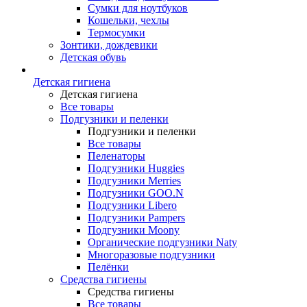
Сумки для ноутбуков
Кошельки, чехлы
Термосумки
Зонтики, дождевики
Детская обувь
Детская гигиена
Детская гигиена
Все товары
Подгузники и пеленки
Подгузники и пеленки
Все товары
Пеленаторы
Подгузники Huggies
Подгузники Merries
Подгузники GOO.N
Подгузники Libero
Подгузники Pampers
Подгузники Moony
Органические подгузники Naty
Многоразовые подгузники
Пелёнки
Средства гигиены
Средства гигиены
Все товары