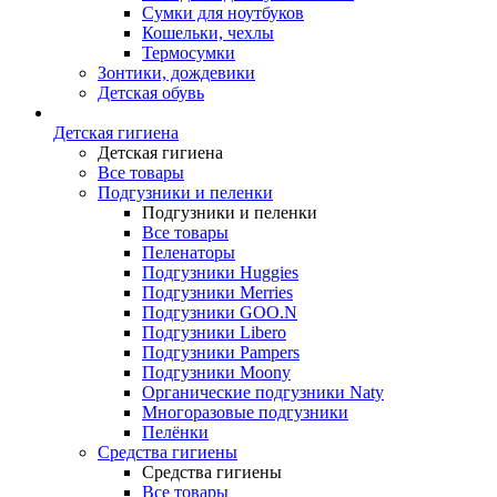
Сумки для ноутбуков
Кошельки, чехлы
Термосумки
Зонтики, дождевики
Детская обувь
Детская гигиена
Детская гигиена
Все товары
Подгузники и пеленки
Подгузники и пеленки
Все товары
Пеленаторы
Подгузники Huggies
Подгузники Merries
Подгузники GOO.N
Подгузники Libero
Подгузники Pampers
Подгузники Moony
Органические подгузники Naty
Многоразовые подгузники
Пелёнки
Средства гигиены
Средства гигиены
Все товары