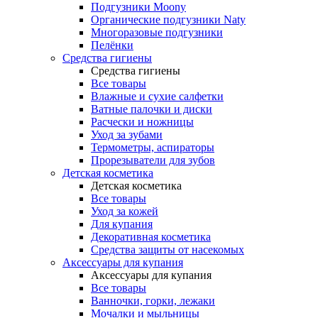
Подгузники Moony
Органические подгузники Naty
Многоразовые подгузники
Пелёнки
Средства гигиены
Средства гигиены
Все товары
Влажные и сухие салфетки
Ватные палочки и диски
Расчески и ножницы
Уход за зубами
Термометры, аспираторы
Прорезыватели для зубов
Детская косметика
Детская косметика
Все товары
Уход за кожей
Для купания
Декоративная косметика
Средства защиты от насекомых
Аксессуары для купания
Аксессуары для купания
Все товары
Ванночки, горки, лежаки
Мочалки и мыльницы