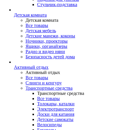
Стульчик-подставка
Детская комната
Детская комната
Все товары
Детская мебель
Детские манежи, коконы
Ночники, проекторы
Ящики, органайзеры
Радио и видео няни
Безопасность детей дома
Активный отдых
Активный отдых
Все товары
Слинги и кенгуру
Транспортные средства
Транспортные средства
Все товары
Толокары, каталки
Электротранспорт
Доски для катания
Детские самокаты
Велосипеды
Беговелы