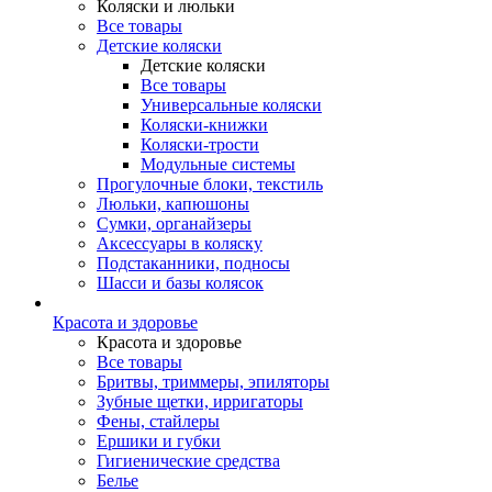
Коляски и люльки
Все товары
Детские коляски
Детские коляски
Все товары
Универсальные коляски
Коляски-книжки
Коляски-трости
Модульные системы
Прогулочные блоки, текстиль
Люльки, капюшоны
Сумки, органайзеры
Аксессуары в коляску
Подстаканники, подносы
Шасси и базы колясок
Красота и здоровье
Красота и здоровье
Все товары
Бритвы, триммеры, эпиляторы
Зубные щетки, ирригаторы
Фены, стайлеры
Ершики и губки
Гигиенические средства
Белье