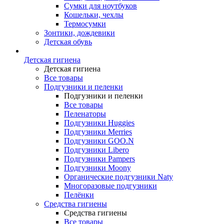
Сумки для ноутбуков
Кошельки, чехлы
Термосумки
Зонтики, дождевики
Детская обувь
Детская гигиена
Детская гигиена
Все товары
Подгузники и пеленки
Подгузники и пеленки
Все товары
Пеленаторы
Подгузники Huggies
Подгузники Merries
Подгузники GOO.N
Подгузники Libero
Подгузники Pampers
Подгузники Moony
Органические подгузники Naty
Многоразовые подгузники
Пелёнки
Средства гигиены
Средства гигиены
Все товары