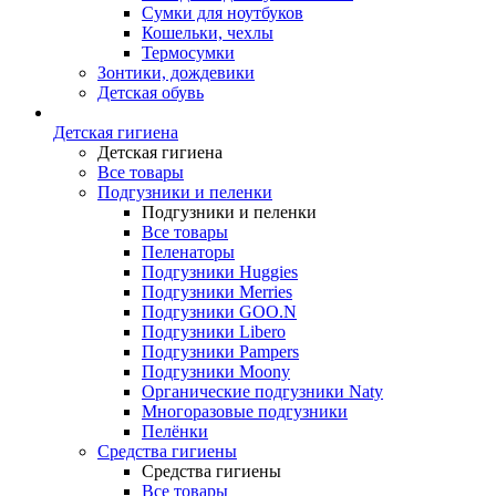
Сумки для ноутбуков
Кошельки, чехлы
Термосумки
Зонтики, дождевики
Детская обувь
Детская гигиена
Детская гигиена
Все товары
Подгузники и пеленки
Подгузники и пеленки
Все товары
Пеленаторы
Подгузники Huggies
Подгузники Merries
Подгузники GOO.N
Подгузники Libero
Подгузники Pampers
Подгузники Moony
Органические подгузники Naty
Многоразовые подгузники
Пелёнки
Средства гигиены
Средства гигиены
Все товары